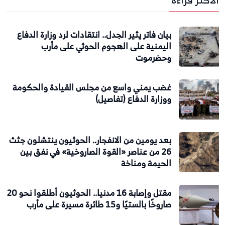
بيان فاتر يثير الجدل.. انتقادات لرد وزارة الدفاع
اليمنية على الهجوم الحوثي على مأرب
وحضرموت
غضب يمني واسع من مجلس القيادة والحكومة
ووزارة الدفاع (تفاصيل)
بعد يومين من الانفجار.. الحوثيون ينتشلون جثث
26 من عناصر «القوة الصاروخية» في نفق بين
الحيمة ومناخة
مقتل وإصابة 16 مدنيا.. الحوثيون أطلقوا نحو 20
صاروخًا بالستيًا و15 طائرة مسيرة على مأرب