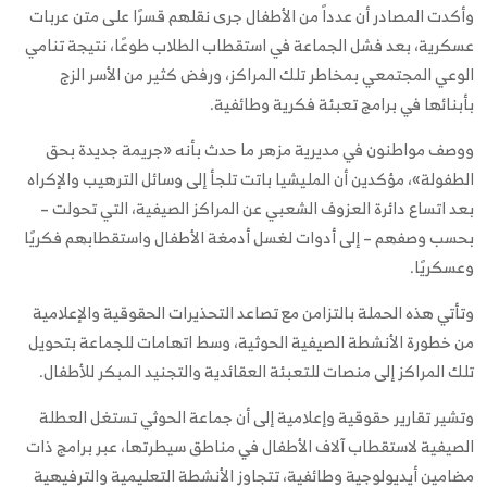
وأكدت المصادر أن عدداً من الأطفال جرى نقلهم قسرًا على متن عربات
عسكرية، بعد فشل الجماعة في استقطاب الطلاب طوعًا، نتيجة تنامي
الوعي المجتمعي بمخاطر تلك المراكز، ورفض كثير من الأسر الزج
بأبنائها في برامج تعبئة فكرية وطائفية.
ووصف مواطنون في مديرية مزهر ما حدث بأنه «جريمة جديدة بحق
الطفولة»، مؤكدين أن المليشيا باتت تلجأ إلى وسائل الترهيب والإكراه
بعد اتساع دائرة العزوف الشعبي عن المراكز الصيفية، التي تحولت –
بحسب وصفهم – إلى أدوات لغسل أدمغة الأطفال واستقطابهم فكريًا
وعسكريًا.
وتأتي هذه الحملة بالتزامن مع تصاعد التحذيرات الحقوقية والإعلامية
من خطورة الأنشطة الصيفية الحوثية، وسط اتهامات للجماعة بتحويل
تلك المراكز إلى منصات للتعبئة العقائدية والتجنيد المبكر للأطفال.
وتشير تقارير حقوقية وإعلامية إلى أن جماعة الحوثي تستغل العطلة
الصيفية لاستقطاب آلاف الأطفال في مناطق سيطرتها، عبر برامج ذات
مضامين أيديولوجية وطائفية، تتجاوز الأنشطة التعليمية والترفيهية