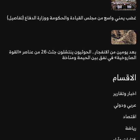
غضب يمني واسع من مجلس القيادة والحكومة ووزارة الدفاع (تفاصيل)
بعد يومين من الانفجار.. الحوثيون ينتشلون جثث 26 من عناصر «القوة
الصاروخية» في نفق بين الحيمة ومناخة
الاقسام
اخبار وتقارير
عربي ودولي
اقتصاد
رياضة
كتابات وآراء