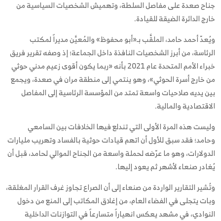
جناح صعدة على مفاصل السلطة، وتهميش الشخصيات السياسية من
خارج الدائرة الضيقة للقيادة.
ويُعدّ أحمد حامد، الملقَّب بـ«أبو محفوظ» والمُعيَّن مديراً لمكتب
الرئاسة، من أبرز الشخصيات النافذة داخل الجماعة؛ إذ وصفه تقرير فريق
خبراء الأمم المتحدة عام 2021 بأنه «ربما يكون أقوى زعيم مدني حوثي
من خارج أسرة الحوثي»، وهو ينتمي إلى منطقة مران في صعدة، ويجمع
بين يديه صلاحيات واسعة تمتد من المؤسسة الرئاسية إلى المفاصل
الاقتصادية والمالية.
وليست هذه المرة الأولى التي تندلع فيها الخلافات بين السامعي
وحامد؛ فقد سبق للأول أن اتهم قيادات حوثية بالفساد وتهريب مليارات
الدولارات، وهو ما عرّضه لحملة واسعة من الجناح الموالي لحامد، قبل أن
يُغادر صنعاء لأشهر ثم يعود إليها.
وتُشير التقارير الواردة من صنعاء إلى أن الصراع تجاوز غرف القرار المغلقة،
وبات يتجلى في الفضاء العام، من إغلاق المكاتب إلى المنع من دخول
النوادي، في مشهد يعكس انهياراً متسارعاً في التوازنات الداخلية