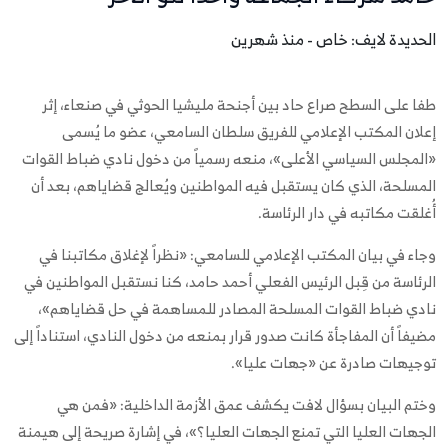
الحديدة لايف: خاص - منذ شهرين
طفا على السطح صراع حاد بين أجنحة مليشيا الحوثي في صنعاء، إثر
إعلان المكتب الإعلامي للفريق سلطان السامعي، عضو ما يُسمى
«المجلس السياسي الأعلى»، منعه رسمياً من دخول نادي ضباط القوات
المسلحة، الذي كان يستقبل فيه المواطنين ويُعالج قضاياهم، بعد أن
أُغلقت مكاتبه في دار الرئاسة.
وجاء في بيان المكتب الإعلامي للسامعي: «نظراً لإغلاق مكاتبنا في
الرئاسة من قِبل الرئيس الفعلي أحمد حامد، كنا نستقبل المواطنين في
نادي ضباط القوات المسلحة المصادر للمساهمة في حل قضاياهم»،
مضيفاً أن المفاجأة كانت صدور قرار بمنعه من دخول النادي، استناداً إلى
توجيهات صادرة عن «جهات عليا».
وختم البيان بسؤال لافت يكشف عمق الأزمة الداخلية: «فمن هي
الجهات العليا التي تمنع الجهات العليا؟»، في إشارة صريحة إلى هيمنة