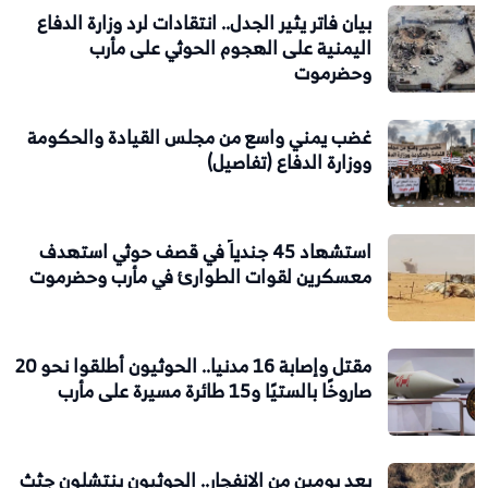
بيان فاتر يثير الجدل.. انتقادات لرد وزارة الدفاع
اليمنية على الهجوم الحوثي على مأرب
وحضرموت
غضب يمني واسع من مجلس القيادة والحكومة
ووزارة الدفاع (تفاصيل)
استشهاد 45 جندياً في قصف حوثي استهدف
معسكرين لقوات الطوارئ في مأرب وحضرموت
مقتل وإصابة 16 مدنيا.. الحوثيون أطلقوا نحو 20
صاروخًا بالستيًا و15 طائرة مسيرة على مأرب
بعد يومين من الانفجار.. الحوثيون ينتشلون جثث