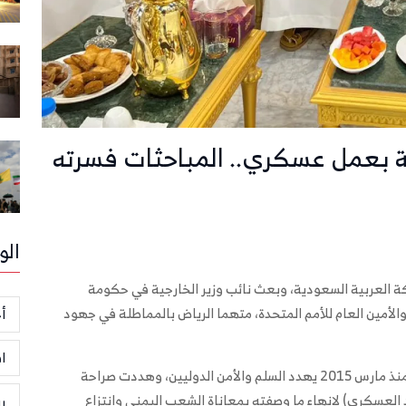
ة بعمل عسكري.. المباحثات فسرته
الو
 العربية السعودية، وبعث نائب وزير الخارجية في حكومة
الأمين العام للأمم المتحدة، متهما الرياض بالمماطلة في جهود
أخ
ا
وزعمت الجماعة عبر وسائل إعلامها أن "استمرار الحصار" منذ مارس 2015 يهدد السلم والأمن الدوليين، وهددت صراحة
د العسكري) لإنهاء ما وصفته بمعاناة الشعب اليمني وانتزاع
ر