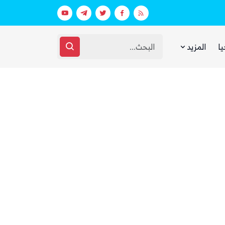
ط استعدادات غامضة
يا
المزيد