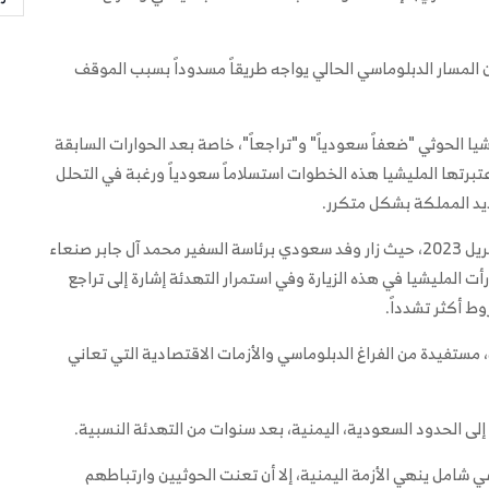
ن المسار الدبلوماسي الحالي يواجه طريقاً مسدوداً بسبب الموقف
يا الحوثي "ضعفاً سعودياً" و"تراجعاً"، خاصة بعد الحوارات السابقة
عتبرتها المليشيا هذه الخطوات استسلاماً سعودياً ورغبة في التحلل
يد المملكة بشكل متكرر.
وتعود جذور التوتر الحالي إلى المفاوضات التي جرت في أبريل 2023، حيث زار وفد سعودي برئاسة السفير محمد آل جابر صنعاء
ت المليشيا في هذه الزيارة وفي استمرار التهدئة إشارة إلى تراجع
 أكثر تشدداً.
ستفيدة من الفراغ الدبلوماسي والأزمات الاقتصادية التي تعاني
إلى الحدود السعودية، اليمنية، بعد سنوات من التهدئة النسبية.
شامل ينهي الأزمة اليمنية، إلا أن تعنت الحوثيين وارتباطهم