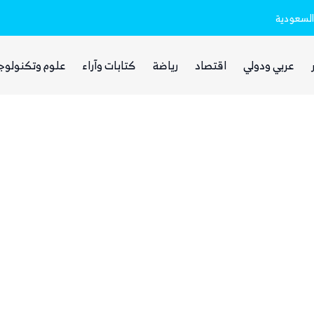
السعودية
مرتبط بالهجوم على السعودية
الحوثيون يختفون من الشارع الصنعاني وس
عربي ودولي
اقتصاد
رياضة
كتابات وآراء
علوم وتكنولوج