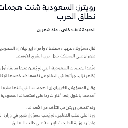
رويترز: السعودية شنت هجمات غ
نطاق الحرب
الحديدة لايف: خاص - منذ شهرين
قال مسؤولان غربيان مطلعان وآخران إيرانيان إن السعو
طهران على المملكة خلال حرب الشرق الأوسط.
وتُعد الهجمات السعودية، التي لم يُعلن عنها سابقا، أول 
يُظهر تزايد جرأتها في الدفاع عن نفسها ضد خصمها الإقل
وقال المسؤولان الغربيان إن الهجمات، التي شنها ​سلاح ا
أحدهما بالقول إنها "غارات ردا على استهداف السعودية"
ولم تتمكن رويترز من التأكد من الأهداف.
وردا على طلب للتعليق، لم يُجب مسؤول ‌كبير في وزارة ا
ولم ترد وزارة الخارجية الإيرانية على طلب للتعليق.