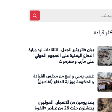
كثر قراءة
بيان فاتر يثير الجدل.. انتقادات لرد وزارة
الدفاع اليمنية على الهجوم الحوثي
على مأرب وحضرموت
غضب يمني واسع من مجلس القيادة
والحكومة ووزارة الدفاع (تفاصيل)
بعد يومين من الانفجار.. الحوثيون
ينتشلون جثث 26 من عناصر «القوة