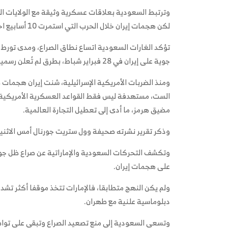
وترتبط السعودية بعلاقات عسكرية وثيقة مع الولايات ا
لكن هجمات إيران خلال الحرب التي استمرت 10 أسابيع اخترقت المظلة العسكرية الأمريكية في المملكة.
تؤكد الغارات السعودية اتساع نطاق الصراع، ومدى تورط 
جوية على إيران في 28 فبراير شباط، بطرق لم تُعلن رسميا.
ومنذ ​الضربات الأمريكية الإسرائيلية، شنت إيران هجما
الست، مستهدفة ليس فقط القواعد العسكرية الأمريكية، 
مضيق هرمز، ​ما أدى إلى تعطيل التجارة العالمية.
وذكر تقرير نشرته صحيفة وول ستريت جورنال أمس الاثنين
وتكشف التحركات السعودية والإماراتية ⁠عن صراع ظل جوهره
على هجمات إيران.
ولم يكن النهج متطابقا، فالإمارات تتخذ موقفا أكثر تشدد
دبلوماسية ​علنية مع طهران.
وتسعى السعودية إلى منع تصعيد الصراع وتبقي على تواصل