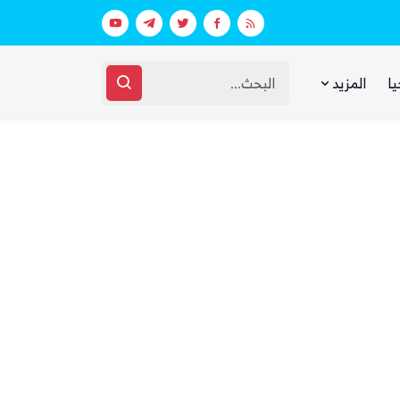
تية ووقوع إصابات جراء القصف الحوثي
يا
المزيد