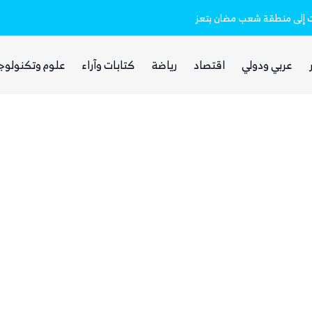
ات إلى منطقة شعب مضان بتعز
مدير ميناء المخا: أضرار جسيمة بالبنية التح
عربي ودولي
اقتصاد
رياضة
كتابات وآراء
علوم وتكنولوج