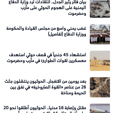
بيان فاتر يثير الجدل.. انتقادات لرد وزارة الدفاع
اليمنية على الهجوم الحوثي على مأرب
وحضرموت
غضب يمني واسع من مجلس القيادة والحكومة
ووزارة الدفاع (تفاصيل)
استشهاد 45 جندياً في قصف حوثي استهدف
معسكرين لقوات الطوارئ في مأرب وحضرموت
بعد يومين من الانفجار.. الحوثيون ينتشلون جثث
26 من عناصر «القوة الصاروخية» في نفق بين
الحيمة ومناخة
مقتل وإصابة 16 مدنيا.. الحوثيون أطلقوا نحو 20