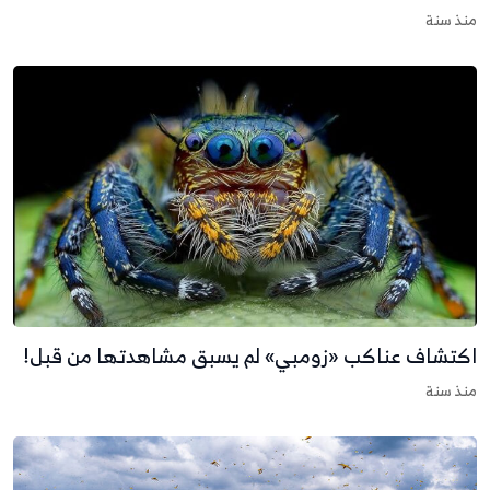
نذ سنة
كتشاف عناكب «زومبي» لم يسبق مشاهدتها من قبل!
نذ سنة