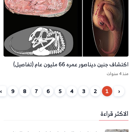
كتشاف جنين ديناصور عمره 66 مليون عام (تفاصيل)
نذ 4 سنوات
›
9
8
7
6
5
4
3
2
1
‹
لاكثر قراءة