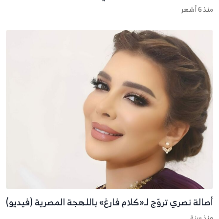
نذ 6 أشهر
صالة نصري تروّج لـ«كلام فارغ» باللهجة المصرية (فيديو)
نذ سنة