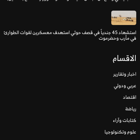
استشهاد 45 جندياً في قصف حوثي استهدف معسكرين لقوات الطوارئ
ي مأرب وحضرموت
لاقسام
خبار وتقارير
ربي ودولي
قتصاد
ياضة
تابات وآراء
لوم وتكنولوجيا