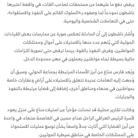
برفض دفع ما عليهما من مستحقات لصاحب القات، في واقعة اعتبرها
ناشطون نموذجاً لما وصفوه بـ«السلوك القائم على النفوذ والاستقواء»،
حتى في التعاملات الشخصية واليومية.
وأشار ناشطون إلى أن الحادثة تعكس صورة عن ممارسات بعض القيادات
الحوثية التي يُتهم عدد منها بالاستيلاء على أموال وممتلكات
المواطنين، وفرض النفوذ بالقوة، بينما ترفض حتى تسوية التزامات
مالية بسيطة تجاه مواطنين يعملون في مهن محدودة الدخل.
ويُعد فارس مناع من أبرز الأسماء المرتبطة بجماعة الحوثي، وسبق أن
وُجهت إليه اتهامات عديدة تتعلق بالاستيلاء على أراضٍ وعقارات خاصة
بمواطنين في صنعاء ومناطق أخرى، إضافة إلى قضايا مرتبطة بالنفوذ
والجبايات.
وكانت تقارير محلية قد تحدثت مؤخراً عن استيلاء مناع على منزل يعود
لأسرة الرئيس العراقي الراحل صدام حسين في العاصمة صنعاء، في واحدة
من أبرز القضايا التي أثارت جدلاً واسعاً بشأن توسع عمليات الاستحواذ
على الممتلكات الخاصة في مناطق سيطرة الحوثيين.