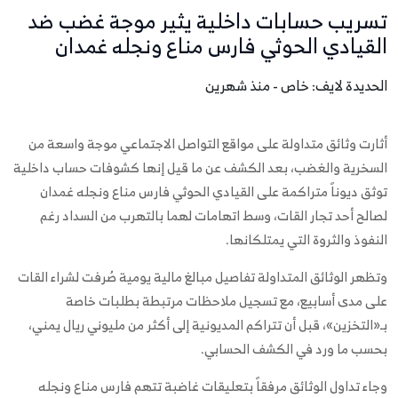
تسريب حسابات داخلية يثير موجة غضب ضد
القيادي الحوثي فارس مناع ونجله غمدان
الحديدة لايف: خاص - منذ شهرين
أثارت وثائق متداولة على مواقع التواصل الاجتماعي موجة واسعة من
السخرية والغضب، بعد الكشف عن ما قيل إنها كشوفات حساب داخلية
توثق ديوناً متراكمة على القيادي الحوثي فارس مناع ونجله غمدان
لصالح أحد تجار القات، وسط اتهامات لهما بالتهرب من السداد رغم
النفوذ والثروة التي يمتلكانها.
وتظهر الوثائق المتداولة تفاصيل مبالغ مالية يومية صُرفت لشراء القات
على مدى أسابيع، مع تسجيل ملاحظات مرتبطة بطلبات خاصة
بـ«التخزين»، قبل أن تتراكم المديونية إلى أكثر من مليوني ريال يمني،
بحسب ما ورد في الكشف الحسابي.
وجاء تداول الوثائق مرفقاً بتعليقات غاضبة تتهم فارس مناع ونجله