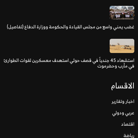
غضب يمني واسع من مجلس القيادة والحكومة ووزارة الدفاع (تفاصيل)
استشهاد 45 جندياً في قصف حوثي استهدف معسكرين لقوات الطوارئ
في مأرب وحضرموت
الاقسام
اخبار وتقارير
عربي ودولي
اقتصاد
رياضة