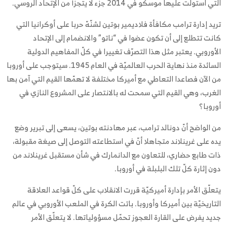
التي استولت عليها موسكو في 2014 جزء لا يتجزّأ من الإتحاد الروسي.
تريد إدارة ترامب مكافأة فلاديمير بوتين لشنّهّ حربا على أوكرانيا التي
كانت تتطلع إلى أن تكون عضوا في “ناتو” والانضمام إلى الإتحاد
الأوروبي. يعتبر مثل هذا التصرّف تغييرا في كلّ المفاهيم الدولية
السائدة منذ نهاية الحرب العالميّة في العام 1945. سيتوجب على أوروبا
من الآن فصاعدا التعاطي مع أميركا مختلفة لا تهمّها القيم التي آمن بها
الغرب، وهي القيم التي سمحت له بالانتصار على المشروع النازي في
أوروبا؟
من الواضح أنّ دونالد ترامب، عبر مهادنته بوتين، يسعى إلى تبرير وضع
يده على غرينلاند متجاهلا أنّ في استطاعته التوصل إلى صيغة مقبولة،
ذات طابع حضاري، للتعاون مع الدانمارك في شأن مستقبل غرينلاند من
دون إثارة كلّ تلك البلبلة في أوروبا.
يتعلّق الأمر بإدارة أميركيّة قررت الانقلاب على كلّ قواعد العلاقة
التاريخيّة بين أميركا وأوروبا. باتت الكرة في الملعب الأوروبي في عالم
جديد يفرض على القارة العجوز تحمّل مسؤولياتها. لا يتعلّق الأمر