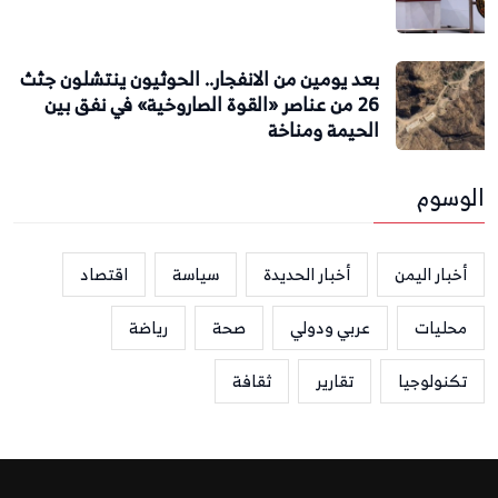
بعد يومين من الانفجار.. الحوثيون ينتشلون جثث
26 من عناصر «القوة الصاروخية» في نفق بين
الحيمة ومناخة
الوسوم
أخبار اليمن
أخبار الحديدة
سياسة
اقتصاد
محليات
عربي ودولي
صحة
رياضة
تكنولوجيا
تقارير
ثقافة