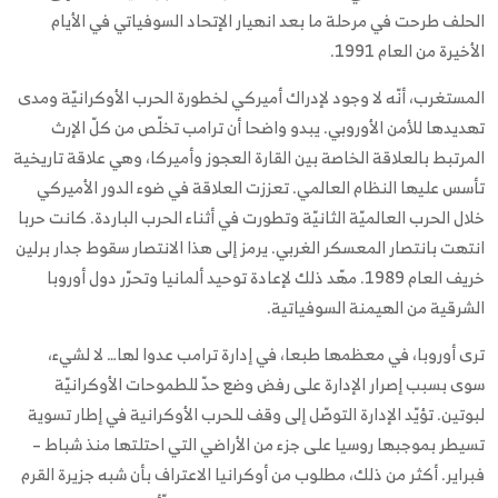
الحلف طرحت في مرحلة ما بعد انهيار الإتحاد السوفياتي في الأيام
الأخيرة من العام 1991.
المستغرب، أنّه لا وجود لإدراك أميركي لخطورة الحرب الأوكرانيّة ومدى
تهديدها للأمن الأوروبي. يبدو واضحا أن ترامب تخلّص من كلّ الإرث
المرتبط بالعلاقة الخاصة بين القارة العجوز وأميركا، وهي علاقة تاريخية
تأسس عليها النظام العالمي. تعززت العلاقة في ضوء الدور الأميركي
خلال الحرب العالميّة الثانيّة وتطورت في أثناء الحرب الباردة. كانت حربا
انتهت بانتصار المعسكر الغربي. يرمز إلى هذا الانتصار سقوط جدار برلين
خريف العام 1989. مهّد ذلك لإعادة توحيد ألمانيا وتحرّر دول أوروبا
الشرقية من الهيمنة السوفياتية.
ترى أوروبا، في معظمها طبعا، في إدارة ترامب عدوا لها… لا لشيء،
سوى بسبب إصرار الإدارة على رفض وضع حدّ للطموحات الأوكرانيّة
لبوتين. تؤيّد الإدارة التوصّل إلى وقف للحرب الأوكرانية في إطار تسوية
تسيطر بموجبها روسيا على جزء من الأراضي التي احتلتها منذ شباط –
فبراير. أكثر من ذلك، مطلوب من أوكرانيا الاعتراف بأن شبه جزيرة القرم