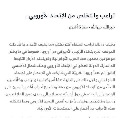
ترامب والتخلص من الإتحاد الأوروبي…
خيرالله خيرالله - منذ 6 أشهر
يخيف دونالد ترامب الحلفاء أكثر بكثير مما يخيف الأعداء. يؤكّد ذلك
الموقف الذي يتخذه الرئيس الأميركي من أوروبا، خصوصا في ما يخصّ
موضوعين مهمين هما الحرب الأوكرانية وغرينلاند، الأرض التابعة
للدانمارك الدولة العضو في الإتحاد الأوروبي وحلف شمال الأطلسي
(ناتو). لم تعد أوروبا الغربيّة التي شاركت في الانتصار على الإتحاد
السوفياتي وقبل ذلك على النازية همّا أميركيا. يبدو ترامب وكأنّه يريد
التخلّص من الإتحاد الأوروبي من جهة وتشجيع أحزاب أقصى اليمين على
الوصول إلى الحكم في دول أوربيّة عدة. لا يبالي بمدى عمق العلاقة بين
روسيا وفلاديمير بوتين… بأحزاب أقصى اليمين الأوروبي وبما تشكله
هذه الأحزاب من أخطار على المجتمعات الأوروبيّة.