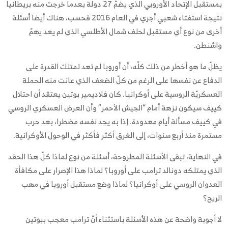
بمستقبل الإتحاد الأوروبي الذي يضمّ 27 دولة بعدما خرجت منه بريطانيا
نتيجة استفتاء شعبي أجري في العام 2016 فحسب، هناك أيضا أسئلة
أخرى من نوع أي مستقبل لحلف شمال الأطلسي الذي لم يعد يهمّ
واشنطن.
يظلّ ما هو أخطر من ذلك كلّه، أن أوروبا لم تعد تمتلك القدرة على
الدفاع عن نفسها على الرغم من كلّ الضعف الذي عانت منه الحملة
العسكريّة الروسية على أوكرانيا. كان فلاديمير بوتين يعتقد أن احتلال
كييف سيكون نزهة أمام “الجيش الأحمر” وأن العرض العسكري الروسي
في كييف مسألة أيام معدودة. إذا به يجد نفسه مضطرا، بعد حرب
مستمرة منذ أربع سنوات، إلى الغرق أكثر فأكثر في الوحول الأوكرانية.
في النهاية، تبقى الأسئلة المطروحة، أسئلة من نوع لماذا كلّ هذا الحقد
الذي يمتلكه دونالد ترامب على أوروبا؟ لماذا هذا الإصرار على مكافأة
العدوان الروسي على أوكرانيا؟ لماذا وضع مستقبل أوروبا في مهب
الريح؟
لا أجوبة واضحة عن هذه الأسئلة باستثناء أنّ ترامب معجب ببوتين