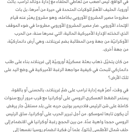
في الواقع، ليس أصعب من تعاطي الحلفاء مع إدارة دونالد ترامب. باتت
أوروبا، الحليف الأهمّ للولايات المتحدة في حيرة من أمرها، بل بات
مطروحا مصير المشروع الأوروبي بكامله، وهو مشروع يعبّر عنه قيام
الإتحاد الأوروبي. صار مصير المشروع الأوروبي مطروحا في ضوء الموقف
الذي اتخذته الإدارة الأميركية الحالية، التي عمرها سنة، من الحرب
الأوكرانيّة من جهة ومن المطالبة بضم غرينلاند، وهي أرض دانماركيّة،
من جهة أخرى.
من كان يتخيّل ذهاب بعثة عسكريّة أوروبيّة إلى غرينلاند بناء على طلب
دانماركي للبحث في كيفية مواجهة الرغبة الأميركية في وضع اليد على
تلك الأرض؟
في وقت، أصرّ فيه إدارة ترامب على ضمّ غرينلاند، بالحسنى أو بالقوة،
يستمر الضغط العسكري الروسي على أوكرانيا مع قرب مرور أربع سنوات
كاملة على شن الرئيس فلاديمير بوتين حربه على بلد مستقلّ جار يرفض
أن يكون تابعا لموسكو. من أجل تبرير الحرب على أوكرانيا، ساق الرئيس
الروسي حججا واهية عدّة. من بين الحجج رغبة أوكرانيا في الانضمام إلى
حلف شمال الأطلسي (ناتو)، علما أن فكرة انضمام روسيا نفسها إلى