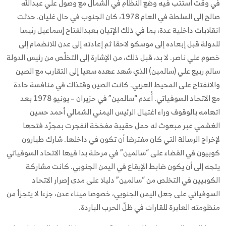
في وقت استتب فيه وضع النظام في الشمال مع وصول علي عبدالله
صالح إلى السلطة في العام 1978، كان الجنوب في حال غليان. حدثت
انقلابات داخلية عدة، بما في ذلك الإتيان بعبدالفتاح إسماعيل رئيسا
للدولة قبل إبعاده إلى موسكو لاحقا ثم إعادته إلى عدن للانضمام إلى
خصوم علي ناصر. لا بد، قبل ذلك، من الإشارة إلى التخلّص من رئيس الدولة
سالم ربيع علي (سالمين) الذي شهد عهده سعيا إلى التقارب مع الصين
والانفتاح على المحيط العربي. كانت الصين وقتذاك في منافسة حادة
مع الاتحاد السوفياتي. أُعدم “سالمين” في حزيران – يونيو 1978 بعد
اتهامه بالوقوف وراء اغتيال الرئيس اليمني الشمالي أحمد حسين
الغشمي عبر مبعوث له حمل حقيبة مفخخة انفجرت بمجرّد فتحها
لإخراج الرسالة التي كان مفترضا أن تكون في داخلها. شارك طيارون
كوبيون في القضاء على “سالمين” في مرحلة بدا فيها الاتحاد السوفياتي
يتجه إلى أن يكون ضابط الإيقاع في اليمن الجنوبي. كانت مشاركة
الكوبيين في التخلص من “سالمين” دليلا على مدى إصرار الاتحاد
السوفياتي على جعل اليمن الجنوبي، خصوصا ميناء عدن، جزءا لا يتجزأ من
منظومته العابرة للقارات في ظلّ الحرب الباردة.