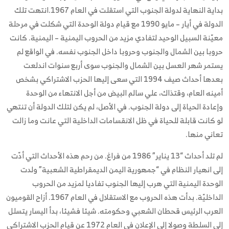
بداية النهاية لدولة الجنوب التي استقلت في العام 1967.انتهت تلك
الدولة في أيار – مايو 1990 مع قيام دولة الوحدة التي شكلت في مرحلة
معيّنة السبيل الوحيد لتفادي مزيد من الحروب اليمنية – اليمنية. كانت
حروبا بين الشمال والجنوب وحروبا داخل الجنوب نفسه. في الواقع لم
يستمر شهر العسل بين الشمال والجنوب سوى أربع سنوات اندلعت
بعدها أحداث صيف 1994 التي سعى إليها الحزب الاشتراكي بشخص
أمينه العام، وقتذاك، علي سالم البيض من أجل الانتهاء من الوحدة
وإعادة الحياة إلى دولة الجنوب. في الأصل، لم يكن لتلك الدولة أن تنتهي
لو كانت قابلة للحياة في ظل الانقسامات الداخلية التي عانت وما زالت
تعاني منها.
لم تلد أحداث “13 يناير” 1986 من فراغ. من رحم هذه الأحداث التي أدّت
إلى انهيار النظام في “جمهورية اليمن الديمقراطية الشعبية” ولدت
الوحدة اليمنية التي هرب إليها الجنوب تفاديا لمزيد من الحروب
الداخليّة. بدأت هذه الحروب مع الاستقلال في العام 1967. أزاح القوميون
العرب الرئيس قحطان الشعبي وحكومته. شيئا فشيئا، بدأ اليسار يتسلل
إلى السلطة وصولا إلى الإعلان في العام 1972 عن قيام الحزب الاشتراكي