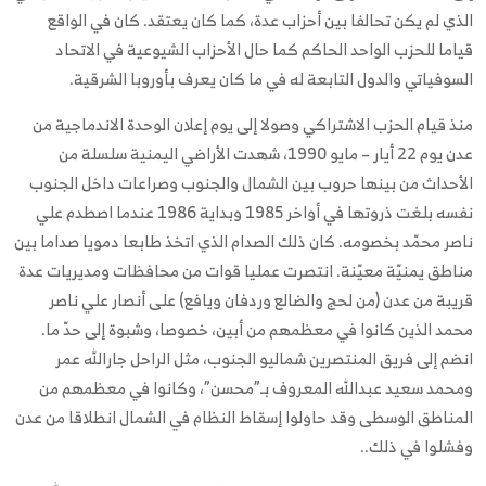
الذي لم يكن تحالفا بين أحزاب عدة، كما كان يعتقد. كان في الواقع
قياما للحزب الواحد الحاكم كما حال الأحزاب الشيوعية في الاتحاد
السوفياتي والدول التابعة له في ما كان يعرف بأوروبا الشرقية.
منذ قيام الحزب الاشتراكي وصولا إلى يوم إعلان الوحدة الاندماجية من
عدن يوم 22 أيار – مايو 1990، شهدت الأراضي اليمنية سلسلة من
الأحداث من بينها حروب بين الشمال والجنوب وصراعات داخل الجنوب
نفسه بلغت ذروتها في أواخر 1985 وبداية 1986 عندما اصطدم علي
ناصر محمّد بخصومه. كان ذلك الصدام الذي اتخذ طابعا دمويا صداما بين
مناطق يمنيّة معيّنة. انتصرت عمليا قوات من محافظات ومديريات عدة
قريبة من عدن (من لحج والضالع وردفان ويافع) على أنصار علي ناصر
محمد الذين كانوا في معظمهم من أبين، خصوصا، وشبوة إلى حدّ ما.
انضم إلى فريق المنتصرين شماليو الجنوب، مثل الراحل جارالله عمر
ومحمد سعيد عبدالله المعروف بـ”محسن”، وكانوا في معظمهم من
المناطق الوسطى وقد حاولوا إسقاط النظام في الشمال انطلاقا من عدن
وفشلوا في ذلك..