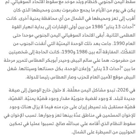
سقط اليمن الجنوبي كنظام وبلد موحّد مع سقوط الاتحاد السوفياتي. لم
يكن في يوم من الأيام ما يجمع حضرموت بعدن ومحيطها الذي كان
أقرب إلى تعز ومحيطها في الشمال من أي محافظة يمنية أخرى. كانت
“أحداث 13 يناير” 1986 من بين أولى الإشارات إلى بداية انهيار القوة
العظمى الثانية. أبقى الاتحاد السوفياتي اليمن الجنوبي موحدا حتى
العام 1990. جاءت بعد ذلك الوحدة اليمنيّة التي أنقذت الجنوب من
التفكّك. المفارقة أنّه بين 1986 و1990، كانت الحاجة إلى شخصيتين
من حضرموت، هما علي سالم البيض وحيدر أبوبكر العطاس لتمرير مرحلة
ما بين “أحداث 13 يناير” وإعلان الوحدة، بكل حسناتها وسيئاتها. شغل
البيض موقع الأمين العام للحزب وصار العطاس رئيسا للدولة.
في 2026، تبدو مشاكل اليمن معلّقة. لا حلول خارج الوصول إلى صيغة
جديدة للبلد. لا وجود لقضية جنوبيّة مقدار وجود قضيّة يمنيّة. القضيّة،
قضيّة مستقبل بلد تسيطر إيران على جزء منه فيما لا يزال هناك وجود
للإخوان المسلمين في مناطق عدّة بينها تعز وجوارها. تسبب الإخوان في
سقوط النظام الذي أقامه علي عبدالله صالح. تسببوا عمليا في تمكين
الحوثيين من السيطرة على الشمال.