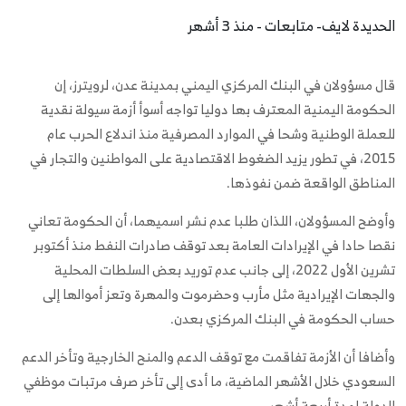
الحديدة لايف- متابعات - منذ 3 أشهر
قال مسؤولان في البنك المركزي اليمني بمدينة عدن، لرويترز، إن
الحكومة اليمنية المعترف بها دوليا تواجه أسوأ أزمة سيولة نقدية
للعملة الوطنية وشحا في الموارد المصرفية منذ اندلاع الحرب عام
2015، في تطور يزيد الضغوط الاقتصادية على المواطنين والتجار في
المناطق الواقعة ضمن نفوذها.
وأوضح المسؤولان، اللذان طلبا عدم نشر اسميهما، أن الحكومة تعاني
نقصا حادا في الإيرادات العامة بعد توقف صادرات النفط منذ أكتوبر
تشرين الأول 2022، إلى جانب عدم توريد بعض السلطات المحلية
والجهات الإيرادية مثل مأرب وحضرموت والمهرة وتعز أموالها إلى
حساب الحكومة في البنك المركزي بعدن.
وأضافا أن الأزمة تفاقمت مع توقف الدعم والمنح الخارجية وتأخر الدعم
السعودي خلال الأشهر الماضية، ما أدى إلى تأخر صرف مرتبات موظفي
الدولة لمدة أربعة أشهر.