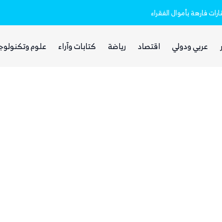
رات فارهة بأموال الفقراء
غضب يمني واسع من مجلس القيادة والحكومة
عربي ودولي
اقتصاد
رياضة
كتابات وآراء
علوم وتكنولوج