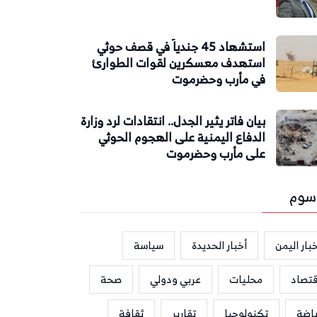
استشهاد 45 جندياً في قصف حوثي
استهدف معسكرين لقوات الطوارئ
في مأرب وحضرموت
بيان فاتر يثير الجدل.. انتقادات لرد وزارة
الدفاع اليمنية على الهجوم الحوثي
على مأرب وحضرموت
سوم
بار اليمن
أخبار الحديدة
سياسة
قتصاد
محليات
عربي ودولي
صحة
ياضة
تكنولوجيا
تقارير
ثقافة