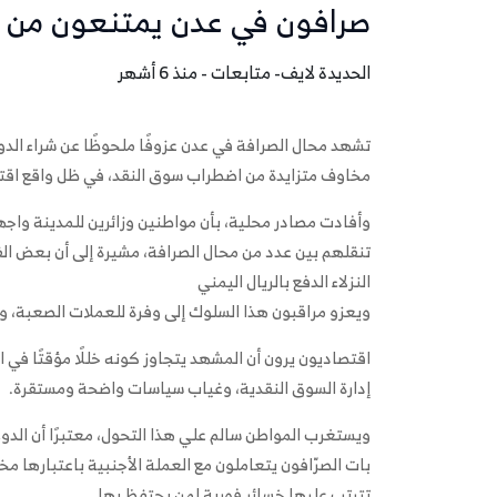
صرافون في عدن يمتنعون من شرا
الحديدة لايف- متابعات - منذ 6 أشهر
تشهد محال الصرافة في عدن عزوفًا ملحوظًا عن شراء الدو
مخاوف متزايدة من اضطراب سوق النقد، في ظل واقع اق
وأفادت مصادر محلية، بأن مواطنين وزائرين للمدينة واجهو
تنقلهم بين عدد من محال الصرافة، مشيرة إلى أن بعض الفن
النزلاء الدفع بالريال اليمني
ويعزو مراقبون هذا السلوك إلى وفرة للعملات الصعبة،
اقتصاديون يرون أن المشهد يتجاوز كونه خللًا مؤقتًا ف
إدارة السوق النقدية، وغياب سياسات واضحة ومستقرة.
ويستغرب المواطن سالم علي هذا التحول، معتبرًا أن الدولار
بات الصرّافون يتعاملون مع العملة الأجنبية باعتبارها 
تترتب عليها خسائر فورية لمن يحتفظ بها.