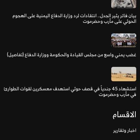
بيان فاتر يثير الجدل.. انتقادات لرد وزارة الدفاع اليمنية على الهجوم
الحوثي على مأرب وحضرموت
غضب يمني واسع من مجلس القيادة والحكومة ووزارة الدفاع (تفاصيل)
استشهاد 45 جندياً في قصف حوثي استهدف معسكرين لقوات الطوارئ
في مأرب وحضرموت
الاقسام
اخبار وتقارير