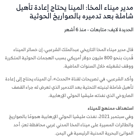
مدير ميناء المخا: المينا يحتاج إعادة تأهيل
شاملة بعد تدميره بالصواريخ الحوثية
الحديدة لايف: متابعات - منذ 6 أشهر
قال مدير ميناء المخا التاريخي عبدالملك الشرعبي، إن خسائر الميناء
قُدرت بنحو 800 مليون دولار أمريكي بسبب الهجمات الحوثية المتكررة
ووقف تشغيله خلال السنوات الماضية.
وأكد الشرعبي، في تصريحات لقناة «الحدث»، أن الميناء يحتاج إلى إعادة
تأهيل شاملة لبنيته التحتية بعد التدمير الذي تعرض له جراء القصف
الصاروخي الذي نفذته مليشيا الحوثي الإرهابية.
استهداف ممنهج للميناء
وفي سبتمبر 2021، نفذت مليشيا الحوثي الإرهابية هجومًا بالصواريخ
والطائرات المسيرة على ميناء المخا المدني غربي محافظة تعز، أحد
الموانئ البحرية المدنية الرئيسية في اليمن.