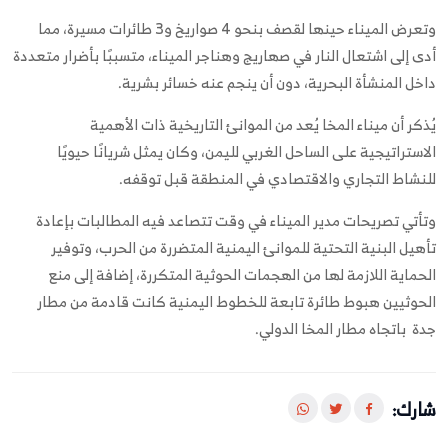
وتعرض الميناء حينها لقصف بنحو 4 صواريخ و3 طائرات مسيرة، مما
أدى إلى اشتعال النار في صهاريج وهناجر الميناء، متسببًا بأضرار متعددة
داخل المنشأة البحرية، دون أن ينجم عنه خسائر بشرية.
يُذكر أن ميناء المخا يُعد من الموانئ التاريخية ذات الأهمية
الاستراتيجية على الساحل الغربي لليمن، وكان يمثل شريانًا حيويًا
للنشاط التجاري والاقتصادي في المنطقة قبل توقفه.
وتأتي تصريحات مدير الميناء في وقت تتصاعد فيه المطالبات بإعادة
تأهيل البنية التحتية للموانئ اليمنية المتضررة من الحرب، وتوفير
الحماية اللازمة لها من الهجمات الحوثية المتكررة، إضافة إلى منع
الحوثيين هبوط طائرة تابعة للخطوط اليمنية كانت قادمة من مطار
جدة باتجاه مطار المخا الدولي.
شارك: