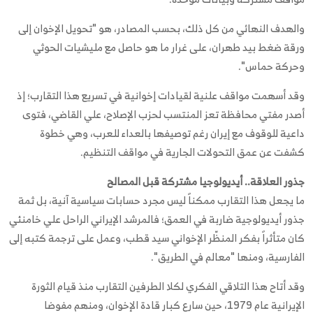
والهدف النهائي من كل ذلك، بحسب المصادر، هو "تحويل الإخوان إلى
ورقة ضغط بيد طهران، على غرار ما هو حاصل مع مليشيات الحوثي
وحركة حماس".
وقد أسهمت مواقف علنية لقيادات إخوانية في تسريع هذا التقارب؛ إذ
أصدر مفتي محافظة تعز المنتسب لحزب الإصلاح، علي القاضي، فتوى
داعية للوقوف مع إيران رغم توصيفها بالعداء للعرب، وهي خطوة
كشفت عن عمق التحولات الجارية في مواقف التنظيم.
جذور العلاقة.. أيديولوجيا مشتركة قبل المصالح
ما يجعل هذا التقارب ممكناً ليس مجرد حسابات سياسية آنية، بل ثمة
جذور أيديولوجية ضاربة في العمق؛ فالمرشد الإيراني الراحل علي خامنئي
كان متأثراً بفكر المنظّر الإخواني سيد قطب، وعمل على ترجمة كتبه إلى
الفارسية، ومنها "معالم في الطريق".
وقد أتاح هذا التلاقي الفكري لكلا الطرفين التقارب منذ قيام الثورة
الإيرانية عام 1979، حين سارع كبار قادة الإخوان، ومنهم مفوضا