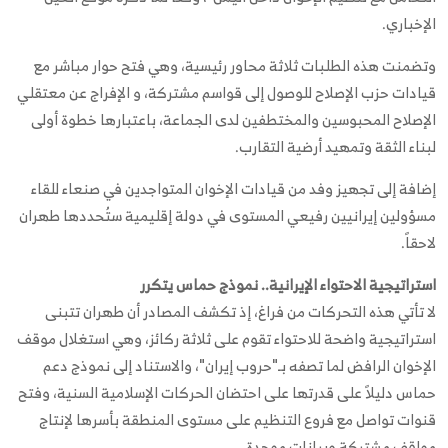
الإخباري.
وتضمنت هذه الطلبات ثلاثة محاور رئيسية، وهي فتح حوار مباشر مع
قيادات حزب الإصلاح للوصول إلى قواسم مشتركة، و الإفراج عن معتقلي
الإصلاح المحبوسين والمختطفين لدى الجماعة، باعتبارها خطوة أولى
لبناء الثقة وتمهيد أرضية التقارب.
إضافة إلى تجهيز وفد من قيادات الإخوان المتواجدين في صنعاء للقاء
مسؤولين إيرانيين رفيعي المستوى في دولة إقليمية ستُحددها طهران
لاحقاً.
استراتيجية الاحتواء الإيرانية.. نموذج حماس يتكرر
لا تأتي هذه التحركات من فراغ، إذ تكشف المصادر أن طهران تتبنى
استراتيجية واضحة للاحتواء تقوم على ثلاثة ركائز، وهي استغلال موقف
الإخوان الرافض لما تصفه بـ"حروب إيران"، والاستناد إلى نموذج دعم
حماس دليلاً على قدرتها على احتضان الحركات الإسلامية السنية، وفتح
قنوات تواصل مع فروع التنظيم على مستوى المنطقة بأسرها لإنتاج
مواقف مشتركة وبيانات موحدة.