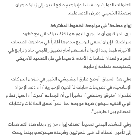
العلاقات الدولية يوسف ندا وإبراهيم صلاح الدين، إلى زيارة طهران
وتهنئة الخميني وعرض الدعم عليه.
زواج مصلحة" في مواجهة الضغوط المشتركة
يرى المراقبون أن ما يجري اليوم هو تكيّف براغماتي مع ضغوط
متراكمة؛ فإيران تسعى لتوسيع محورها أفقياً في مواجهة الصدمات
الأخيرة، فيما يجد الإخوان أنفسهم أمام تضييق إقليمي حاد وتراجع في
النفوذ وفقدان للملاذات الآمنة، لا سيما في ظل التهديد الأمريكي
بتصنيفهم منظمة إرهابية.
وفي هذا السياق، أوضح طارق البشبيشي، الخبير في شؤون الحركات
الإسلامية، في تصريحات سابقة لـ"العين الإخبارية"، أن دعم الإخوان
لطهران "متوقع ومنطقي"، مشيراً إلى أن الجماعة "تدرك أن انهيار نظام
الولي الفقيه سيكون ضربة موجعة لها، نظراً لعمق العلاقات وتشابك
المصالح بين الطرفين".
وفي المشهد اليمني تحديداً، تهدف إيران من وراء بناء هذه التفاهمات
إلى تأمين الغطاء الداخلي للحوثيين وشرعنة سيطرتهم، بينما يبحث