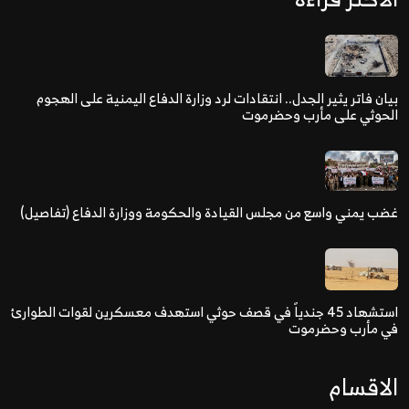
بيان فاتر يثير الجدل.. انتقادات لرد وزارة الدفاع اليمنية على الهجوم
الحوثي على مأرب وحضرموت
غضب يمني واسع من مجلس القيادة والحكومة ووزارة الدفاع (تفاصيل)
استشهاد 45 جندياً في قصف حوثي استهدف معسكرين لقوات الطوارئ
في مأرب وحضرموت
الاقسام