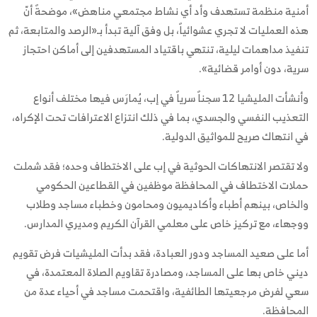
أمنية منظمة تستهدف وأد أي نشاط مجتمعي مناهض»، موضحةً أنّ
هذه العمليات لا تجري عشوائياً، بل وفق آلية تبدأ بـ«الرصد والمتابعة، ثم
تنفيذ مداهمات ليلية، تنتهي باقتياد المستهدفين إلى أماكن احتجاز
سرية، دون أوامر قضائية».
وأنشأت المليشيا 12 سجناً سرياً في إب، يُمارَس فيها مختلف أنواع
التعذيب النفسي والجسدي، بما في ذلك انتزاع الاعترافات تحت الإكراه،
في انتهاك صريح للمواثيق الدولية.
ولا تقتصر الانتهاكات الحوثية في إب على الاختطاف وحده؛ فقد شملت
حملات الاختطاف في المحافظة موظفين في القطاعين الحكومي
والخاص، بينهم أطباء وأكاديميون ومحامون وخطباء مساجد وطلاب
ووجهاء، مع تركيز خاص على معلمي القرآن الكريم ومديري المدارس.
أما على صعيد المساجد ودور العبادة، فقد بدأت المليشيات فرض تقويم
ديني خاص بها على المساجد، ومصادرة تقاويم الصلاة المعتمدة، في
سعي لفرض مرجعيتها الطائفية، واقتحمت مساجد في أحياء عدة من
المحافظة.