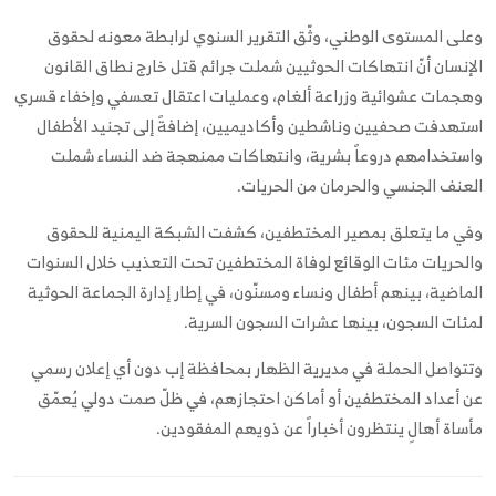
وعلى المستوى الوطني، وثّق التقرير السنوي لرابطة معونه لحقوق
الإنسان أنّ انتهاكات الحوثيين شملت جرائم قتل خارج نطاق القانون
وهجمات عشوائية وزراعة ألغام، وعمليات اعتقال تعسفي وإخفاء قسري
استهدفت صحفيين وناشطين وأكاديميين، إضافةً إلى تجنيد الأطفال
واستخدامهم دروعاً بشرية، وانتهاكات ممنهجة ضد النساء شملت
العنف الجنسي والحرمان من الحريات.
وفي ما يتعلق بمصير المختطفين، كشفت الشبكة اليمنية للحقوق
والحريات مئات الوقائع لوفاة المختطفين تحت التعذيب خلال السنوات
الماضية، بينهم أطفال ونساء ومسنّون، في إطار إدارة الجماعة الحوثية
لمئات السجون، بينها عشرات السجون السرية.
وتتواصل الحملة في مديرية الظهار بمحافظة إب دون أي إعلان رسمي
عن أعداد المختطفين أو أماكن احتجازهم، في ظلّ صمت دولي يُعمّق
مأساة أهالٍ ينتظرون أخباراً عن ذويهم المفقودين.