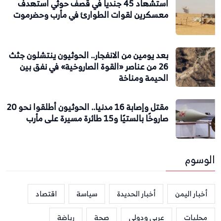
استشهاد 45 جندياً في قصف حوثي استهدف
معسكرين لقوات الطوارئ في مأرب وحضرموت
بعد يومين من الانفجار.. الحوثيون ينتشلون جثث
26 من عناصر «القوة الصاروخية» في نفق بين
الحيمة ومناخة
مقتل وإصابة 16 مدنيا.. الحوثيون أطلقوا نحو 20
صاروخًا بالستيًا و15 طائرة مسيرة على مأرب
الوسوم
أخبار اليمن
أخبار الحديدة
سياسة
اقتصاد
محليات
عربي ودولي
صحة
رياضة