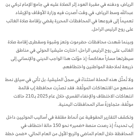
الرياض، ودفنه في مقبرة العود إثر الصلاة عليه في جامع الإمام تركي بن
عبدالله وسط الرياض، في وقت أصدرت فيه وزارة الأوقاف والإرشاد
تعميماً إلى فروعها في المحافظات المحررة يقضي بإقامة صلاة الغائب
على روح الرئيس الراحل.
وبينما شهدت محافظات حضرموت وتعز وشبوة وسقطرى إقامة صلاة
الغائب على روح الرئيس الراحل، اختارت مليشيا الحوثي في مناطق
سيطرتها مساراً معاكساً؛ إذ حوّلت هذا الواجب الديني والإنساني إلى
ذريعة لملاحقة المواطنين واختطافهم.
ولا تُمثّل هذه الحملة استثناءً في سجلّ المليشيا، بل تأتي في سياق نمط
ممنهج من الانتهاكات الموثّقة. فقد تصدّرت محافظة إب قائمة
انتهاكات الاختطاف والإخفاء القسري خلال عام 2025 بـ210 حالات
موثّقة، متجاوزةً سائر المحافظات اليمنية.
وتكشف التقارير الحقوقية عن أنماط مقلقة في أساليب الحوثيين داخل
إب تحديداً؛ إذ رصدت منصة «ضمير» نحو 150 حالة اختطاف في
المحافظة خلال العام الماضي والربع الأول من العام الحالي، «ضمن خطة