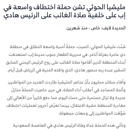
مليشيا الحوثي تشن حملة اختطاف واسعة في
إب على خلفية صلاة الغائب على الرئيس هادي
الحديدة لايف: خاص - منذ شهرين
شنّت مليشيا الحوثي، السبت، حملةً أمنية واسعة النطاق في منطقة
ذي عامرة بعزلة أنامر، في مديرية الظهار جنوب مدينة إب، استهدفت
أبناء المنطقة الذين أقاموا صلاة الغائب على روح الرئيس اليمني السابق
المشير عبده ربه منصور هادي، الذي وافته المنية في الرياض قبل أيام.
وأفاد سكان محليون بأنّ عناصر المليشيا طاردت العديد من المواطنين
وأئمة المساجد في أعقاب أداء الصلاة، في حين حاصرت الحملةُ منازلَ
عديدة ولا تزال مستمرة حتى مساء اليوم، مما دفع كثيراً من الأهالي إلى
مغادرة المنطقة خشية الاعتقال، بينما تعرّض آخرون لعمليات اختطاف
سُوِّقت المواطنين إلى وجهات مجهولة.
وتأتي هذه الحملة غداة وفاة الرئيس هادي في العاصمة السعودية