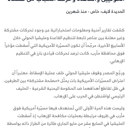
الحديدة لايف: خاص - منذ شهرين
كشفت تقارير أمنية ومعلومات استخباراتية عن وجود تحركات مشتركة
وغير معلنة بين عناصر تابعة لتنظيم القاعدة ومليشيا الحوثي خلال
الأسابيع الأخيرة، مرجّحاً أن تكون المسيّرة الأمريكية التي أُسقطت مؤخراً
فوق محافظة مأرب، كانت ترصد تحركات قيادي بارز في التنظيم
الإرهابي.
ورجّح المصدر وقوف مليشيا الحوثي خلف عملية الإسقاط، معتبراً أن
اعتراض المسيّرات الأمريكية بات يمثّل «مصلحة مشتركة» بين الطرفين،
في ظل تقاطع أهدافهما ضد الحكومة اليمنية الشرعية - الحليف
الرئيسي لواشنطن في الحرب على الإرهاب.
وليست هذه المرة الأولى التي تُستهدف فيها مسيّرة أمريكية فوق
مأرب في ظروف مرتبطة بعمليات مكافحة الإرهاب؛ إذ أسقطت
المليشيا في السابع عشر من مايو الجاري طائرة من الطراز ذاته بواسطة