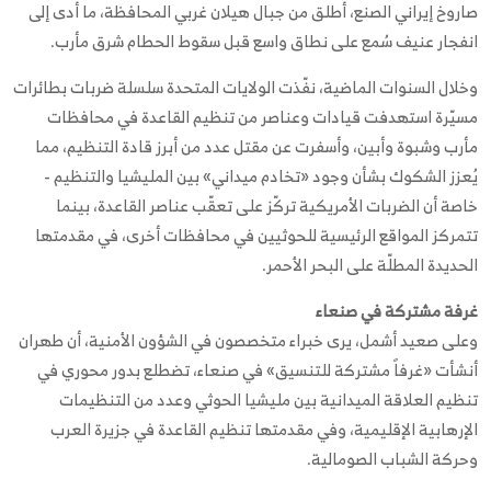
صاروخ إيراني الصنع، أُطلق من جبال هيلان غربي المحافظة، ما أدى إلى
انفجار عنيف سُمع على نطاق واسع قبل سقوط الحطام شرق مأرب.
وخلال السنوات الماضية، نفّذت الولايات المتحدة سلسلة ضربات بطائرات
مسيّرة استهدفت قيادات وعناصر من تنظيم القاعدة في محافظات
مأرب وشبوة وأبين، وأسفرت عن مقتل عدد من أبرز قادة التنظيم، مما
يُعزز الشكوك بشأن وجود «تخادم ميداني» بين المليشيا والتنظيم -
خاصة أن الضربات الأمريكية تركّز على تعقّب عناصر القاعدة، بينما
تتمركز المواقع الرئيسية للحوثيين في محافظات أخرى، في مقدمتها
الحديدة المطلّة على البحر الأحمر.
غرفة مشتركة في صنعاء
وعلى صعيد أشمل، يرى خبراء متخصصون في الشؤون الأمنية، أن طهران
أنشأت «غرفاً مشتركة للتنسيق» في صنعاء، تضطلع بدور محوري في
تنظيم العلاقة الميدانية بين مليشيا الحوثي وعدد من التنظيمات
الإرهابية الإقليمية، وفي مقدمتها تنظيم القاعدة في جزيرة العرب
وحركة الشباب الصومالية.