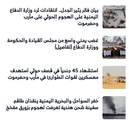
بيان فاتر يثير الجدل.. انتقادات لرد وزارة الدفاع
اليمنية على الهجوم الحوثي على مأرب
وحضرموت
غضب يمني واسع من مجلس القيادة والحكومة
ووزارة الدفاع (تفاصيل)
استشهاد 45 جندياً في قصف حوثي استهدف
معسكرين لقوات الطوارئ في مأرب وحضرموت
خفر السواحل والبحرية اليمنية ينقذان طاقم
سفينة شحن هندية تعرضت لهجوم بزورق مفخخ