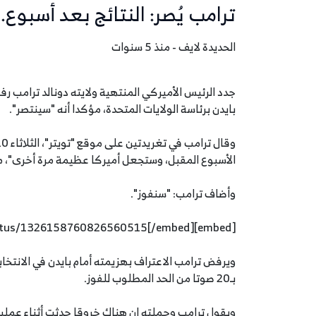
ترامب يُصر: النتائج بعد أسبوع.
الحديدة لايف - منذ 5 سنوات
جدد الرئيس الأميركي المنتهية ولايته دونالد ترامب رف
بايدن برئاسة الولايات المتحدة، مؤكدا أنه "سينتصر".
الأسبوع المقبل، وستجعل أميركا عظيمة مرة أخرى"، مست
وأضاف ترامب: "سنفوز".
[embed]https://twitter.com/realDonaldTrump/status/1326158760826560515[/embed]
بـ20 صوتا من الحد المطلوب للفوز.
ويقول ترامب وحملته إن هناك خروقا حدثت أثناء عملية 