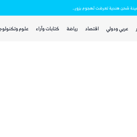
خفر السواحل والبحرية اليمنية ينقذان طاقم سفينة شحن هندية تعرضت لهجوم بزورق مفخخ
الفرصة التي انتظرها الحوثي!
عربي ودولي
اقتصاد
رياضة
كتابات وآراء
علوم وتكنولوج