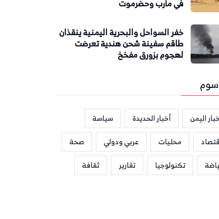
في مأرب وحضرموت
خفر السواحل والبحرية اليمنية ينقذان
طاقم سفينة شحن هندية تعرضت
لهجوم بزورق مفخخ
سوم
بار اليمن
أخبار الحديدة
سياسة
قتصاد
محليات
عربي ودولي
صحة
ياضة
تكنولوجيا
تقارير
ثقافة