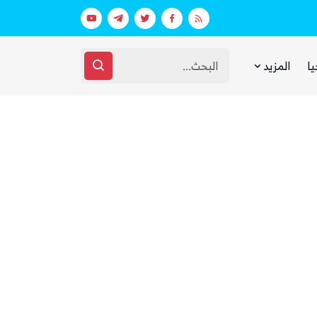
بينما يجوع اليمنيون.. شبكات حوثية تتقا
يا
المزيد