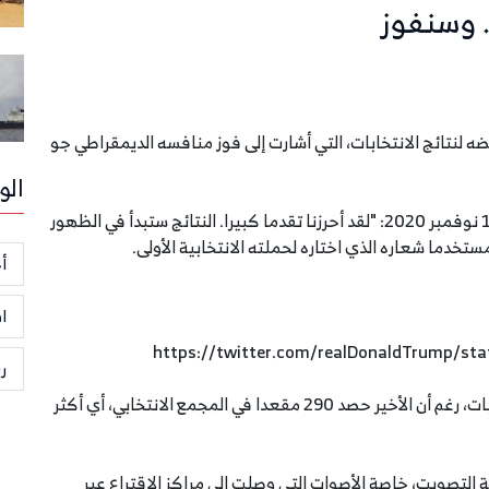
. وسنفوز
ضه لنتائج الانتخابات، التي أشارت إلى فوز منافسه الديمقراطي جو
الو
وقال ترامب في تغريدتين على موقع "تويتر"، الثلاثاء 10 نوفمبر 2020: "لقد أحرزنا تقدما كبيرا. النتائج ستبدأ في الظهور
خدما شعاره الذي اختاره لحملته الانتخابية الأولى.
أخ
ا
ر
ويرفض ترامب الاعتراف بهزيمته أمام بايدن في الانتخابات، رغم أن الأخير حصد 290 مقعدا في المجمع الانتخابي، أي أكثر
التصويت، خاصة الأصوات التي وصلت إلى مراكز الاقتراع عبر