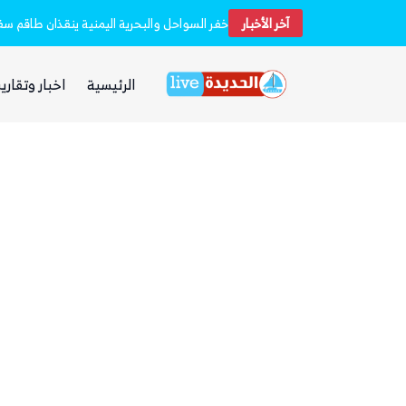
آخر الأخبار
استشهاد 45 جندياً في قصف حوثي استهدف معسكرين لقوات الطوارئ في مأرب وحضرموت
الرئيسية
اخبار وتقارير