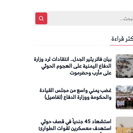
كثر قراءة
بيان فاتر يثير الجدل.. انتقادات لرد وزارة
الدفاع اليمنية على الهجوم الحوثي
على مأرب وحضرموت
غضب يمني واسع من مجلس القيادة
والحكومة ووزارة الدفاع (تفاصيل)
استشهاد 45 جندياً في قصف حوثي
استهدف معسكرين لقوات الطوارئ