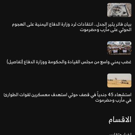
بيان فاتر يثير الجدل.. انتقادات لرد وزارة الدفاع اليمنية على الهجوم
الحوثي على مأرب وحضرموت
غضب يمني واسع من مجلس القيادة والحكومة ووزارة الدفاع (تفاصيل)
استشهاد 45 جندياً في قصف حوثي استهدف معسكرين لقوات الطوارئ
في مأرب وحضرموت
الاقسام
اخبار وتقارير