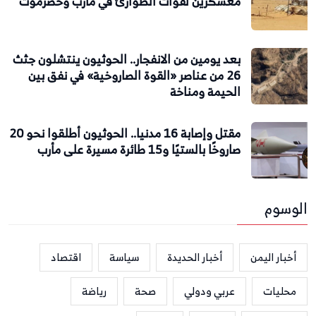
معسكرين لقوات الطوارئ في مأرب وحضرموت
بعد يومين من الانفجار.. الحوثيون ينتشلون جثث
26 من عناصر «القوة الصاروخية» في نفق بين
الحيمة ومناخة
مقتل وإصابة 16 مدنيا.. الحوثيون أطلقوا نحو 20
صاروخًا بالستيًا و15 طائرة مسيرة على مأرب
الوسوم
أخبار اليمن
أخبار الحديدة
سياسة
اقتصاد
محليات
عربي ودولي
صحة
رياضة