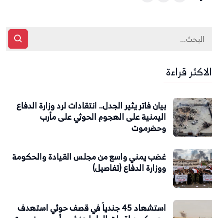
الاكثر قراءة
بيان فاتر يثير الجدل.. انتقادات لرد وزارة الدفاع
اليمنية على الهجوم الحوثي على مأرب
وحضرموت
غضب يمني واسع من مجلس القيادة والحكومة
ووزارة الدفاع (تفاصيل)
استشهاد 45 جندياً في قصف حوثي استهدف