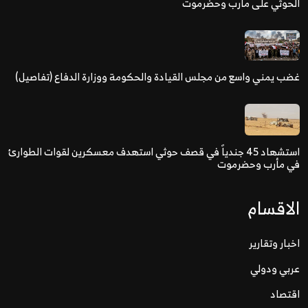
الحوثي على مأرب وحضرموت
غضب يمني واسع من مجلس القيادة والحكومة ووزارة الدفاع (تفاصيل)
استشهاد 45 جندياً في قصف حوثي استهدف معسكرين لقوات الطوارئ
في مأرب وحضرموت
الاقسام
اخبار وتقارير
عربي ودولي
اقتصاد