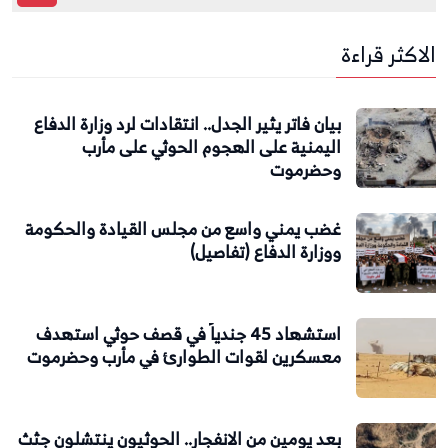
الاكثر قراءة
بيان فاتر يثير الجدل.. انتقادات لرد وزارة الدفاع
اليمنية على الهجوم الحوثي على مأرب
وحضرموت
غضب يمني واسع من مجلس القيادة والحكومة
ووزارة الدفاع (تفاصيل)
استشهاد 45 جندياً في قصف حوثي استهدف
معسكرين لقوات الطوارئ في مأرب وحضرموت
بعد يومين من الانفجار.. الحوثيون ينتشلون جثث