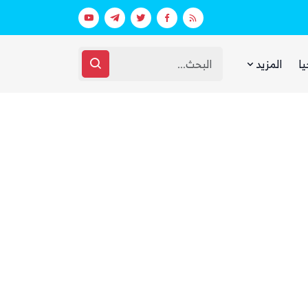
مقتل وإصابة 16 مدنيا.. الحوثيون أطلقوا نحو 20 صاروخًا بالستيًا و15 طائرة مسيرة على مأرب
غضب يمني واسع من مجلس القيادة والحك
يا
المزيد