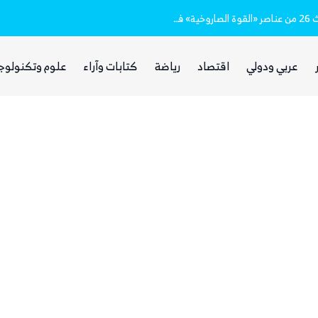
بعد يومين من الانفجار.. الحوثيون ينتشلون جثث 26 من عناصر «القوة الصاروخية» في نفق بين الحيمة ومناخة
عربي ودولي
اقتصاد
رياضة
كتابات وآراء
علوم وتكنولوج