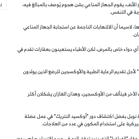
ر
الأنف، يقوم الجهاز المناعي بشن هجوم يُوصف بالمبالغ فيه،
بة في التنفس.
، لاسيما أن الالتهابات الناجمة عن استجابة الجهاز المناعي
ن.
 أي دواء خاص بالمرض، لكن الأطباء يستعينون بعقارات تقدم في
" لأجل تقديم الرعاية الطبية والأوكسجين للرضع الذين يولدون
ء الآخر فيتألف من الأوكسجين، وهذان الغازان يشكلان أكثر
غرو، بجائزة نوبل بفضل اكتشاف دور "أوكسيد النتريك" في عمل عضلة
لأميركية على استخدام المكون في عدد من العلاجات.
قار "الفياغرا" الذي يزيد تدفق الدم في جسم الإنسان ويلعب دور