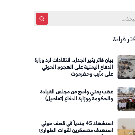
كثر قراءة
بيان فاتر يثير الجدل.. انتقادات لرد وزارة
الدفاع اليمنية على الهجوم الحوثي
على مأرب وحضرموت
غضب يمني واسع من مجلس القيادة
والحكومة ووزارة الدفاع (تفاصيل)
استشهاد 45 جندياً في قصف حوثي
استهدف معسكرين لقوات الطوارئ