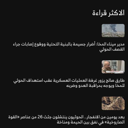
الاكثر قراءة
مدير ميناء المخا: أضرار جسيمة بالبنية التحتية ووقوع إصابات جراء
القصف الحوثي
طارق صالح يزور غرفة العمليات العسكرية عقب استهداف الحوثي
للمخا ويوجه بمراقبة العدو وضربه
بعد يومين من الانفجار.. الحوثيون ينتشلون جثث 26 من عناصر «القوة
الصاروخية» في نفق بين الحيمة ومناخة