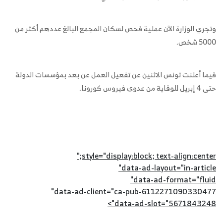
وتجري الوزارة الآن عملية فحص لسكان المجمع البالغ عددهم أكثر من
5000 شخص.
فيما أعلنت تونس الاثنين عن تفعيل العمل عن بعد بمؤسسات الدولة
حتى 4 إبريل للوقاية من عدوى فيروس كورونا.
style="display:block; text-align:center;"
data-ad-layout="in-article"
data-ad-format="fluid"
data-ad-client="ca-pub-6112271090330477"
data-ad-slot="5671843248">