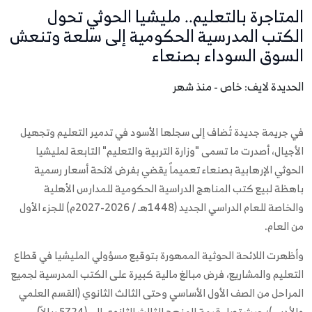
المتاجرة بالتعليم.. مليشيا الحوثي تحول
الكتب المدرسية الحكومية إلى سلعة وتنعش
السوق السوداء بصنعاء
الحديدة لايف: خاص - منذ شهر
في جريمة جديدة تُضاف إلى سجلها الأسود في تدمير التعليم وتجهيل
الأجيال، أصدرت ما تسمى "وزارة التربية والتعليم" التابعة لمليشيا
الحوثي الإرهابية بصنعاء تعميماً يقضي بفرض لائحة أسعار رسمية
باهظة لبيع كتب المناهج الدراسية الحكومية للمدارس الأهلية
والخاصة للعام الدراسي الجديد (1448هـ / 2026-2027م) للجزء الأول
من العام.
وأظهرت اللائحة الحوثية الممهورة بتوقيع مسؤولي المليشيا في قطاع
التعليم والمشاريع، فرض مبالغ مالية كبيرة على الكتب المدرسية لجميع
المراحل من الصف الأول الأساسي وحتى الثالث الثانوي (القسم العلمي
والأدبي)؛ حيث تصل قيمة المنهج للثالث الثانوي إلى (5724 ريالاً)،