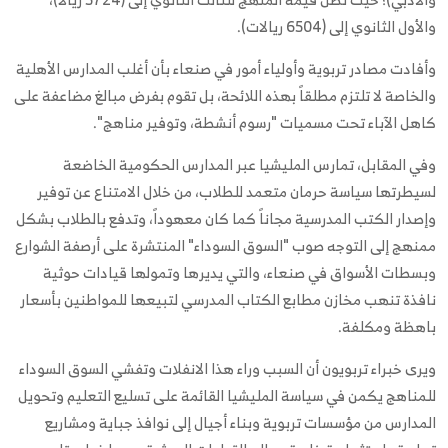
والأول الثانوي إلى (6504 ريالات).
وأفادت مصادر تربوية وأولياء أمور في صنعاء بأن أغلب المدارس الأهلية
والخاصة لا تلتزم مطلقاً بهذه اللائحة، بل تقوم بفرض مبالغ مضاعفة على
كاهل الآباء تحت مسميات "رسوم أنشطة، وتوفير مناهج".
وفي المقابل، تمارس المليشيا عبر المدارس الحكومية الخاضعة
لسيطرتها سياسة حرمان متعمد للطلاب، من خلال الامتناع عن توفير
وإصدار الكتب المدرسية مجاناً كما كان معهوداً، وتدفع بالطلاب بشكل
ممنهج إلى التوجه صوب "السوق السوداء" المنتشرة على أرصفة الشوارع
وبسطات الأسواق في صنعاء، والتي يديرها وتمولها قيادات حوثية
نافذة تنهب مخازن مطابع الكتاب المدرسي لتبيعها للمواطنين بأسعار
باهظة ومكلفة.
ويرى خبراء تربويون أن السبب وراء هذا الانفلات وتفشي السوق السوداء
للمناهج يكمن في سياسة المليشيا القائمة على تسليع التعليم وتحويل
المدارس من مؤسسات تربوية وبناء أجيال إلى نوافذ جباية ومشاريع