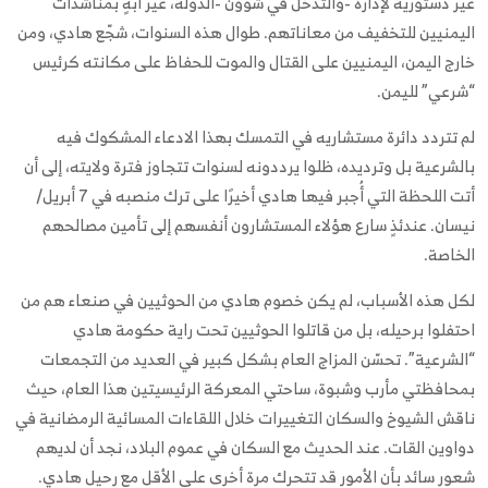
غير دستورية لإدارة -والتدخل في شؤون -الدولة، غير آبهٍ بمناشدات
اليمنيين للتخفيف من معاناتهم. طوال هذه السنوات، شجّع هادي، ومن
خارج اليمن، اليمنيين على القتال والموت للحفاظ على مكانته كرئيس
“شرعي” لليمن.
لم تتردد دائرة مستشاريه في التمسك بهذا الادعاء المشكوك فيه
بالشرعية بل وترديده، ظلوا يرددونه لسنوات تتجاوز فترة ولايته، إلى أن
أتت اللحظة التي أُجبر فيها هادي أخيرًا على ترك منصبه في 7 أبريل/
نيسان. عندئذٍ سارع هؤلاء المستشارون أنفسهم إلى تأمين مصالحهم
الخاصة.
لكل هذه الأسباب، لم يكن خصوم هادي من الحوثيين في صنعاء هم من
احتفلوا برحيله، بل من قاتلوا الحوثيين تحت راية حكومة هادي
“الشرعية”. تحسّن المزاج العام بشكل كبير في العديد من التجمعات
بمحافظتي مأرب وشبوة، ساحتي المعركة الرئيسيتين هذا العام، حيث
ناقش الشيوخ والسكان التغييرات خلال اللقاءات المسائية الرمضانية في
دواوين القات. عند الحديث مع السكان في عموم البلاد، نجد أن لديهم
شعور سائد بأن الأمور قد تتحرك مرة أخرى على الأقل مع رحيل هادي.