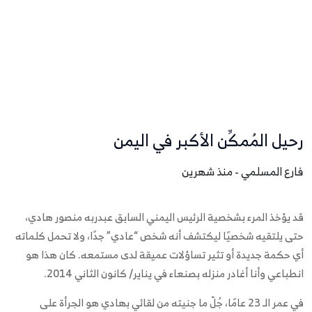
رحيل المُمكِّن الأكبر في اليمن
فارع المسلمي - منذ شهرين
قد يؤخذ المرء بشخصية الرئيس اليمني السابق عبدربه منصور هادي،
حتى يلتقيه شخصيًا ليكتشف أنه شخص “عادي” جدًا، ولا تحمل كلماته
أي حكمة جديدة أو تثير تساؤلات عميقة لدى مستمعه. كان هذا هو
انطباعي وأنا أغادر منزله بصنعاء في يناير/ كانون الثاني 2014.
في عمر الـ 23 عامًا، جُلّ ما جنيته من لقائي بهادي هو الجرأة على