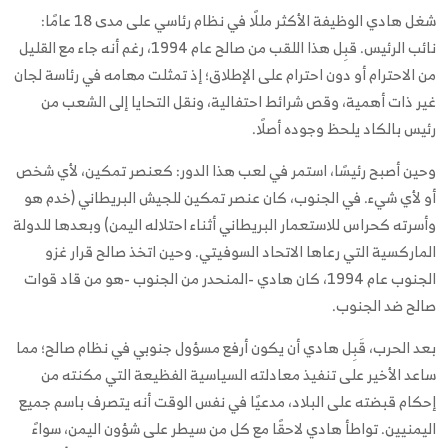
شغل هادي الوظيفة الأكثر مللًا في نظام رئاسي على مدى 18 عامًا:
نائب الرئيس. قبِل هذا اللقب من صالح عام 1994، رغم أنه جاء مع القليل
من الاحترام أو دون احترام على الإطلاق؛ إذ تمثلت مهامه في رئاسة لجان
غير ذات أهمية، وقص شرائط احتفالية، ونقل التحايا إلى الشعب من
رئيس بالكاد يلحظ وجوده أصلًا.
وحين أصبح رئيسًا، استمر في لعب هذا الدور: كعنصر تمكين، لأي شخص
أو لأي شيء. في الجنوب، كان عنصر تمكين للجيش البريطاني (خدم هو
وأسرته كحراس للاستعمار البريطاني أثناء احتلاله اليمن) وبعدها للدولة
الماركسية التي رعاها الاتحاد السوفيتي. وحين اتخذ صالح قرار غزو
الجنوب عام 1994، كان هادي -المنحدر من الجنوب -هو من قاد قوات
صالح ضد الجنوب.
بعد الحرب، قَبِل هادي أن يكون أرفع مسؤول جنوبي في نظام صالح؛ مما
ساعد الأخير على تنفيذ معادلته السياسية الفظيعة التي مكنته من
إحكام قبضته على البلاد، مدعيًا في نفس الوقت أنه يتصرف باسم جميع
اليمنيين. تواطأ هادي لاحقًا مع كل من سيطر على شؤون اليمن، سواءً