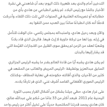
التدخين أمام والدي بعد ظهيرة ذلك اليوم؛ بعد أن شاهدني في نشرة
الأخبار جالسًا مع رئيس البلاد. لم يتغير انطباعي عن هادي بأي من
خطاباته أو تصريحاته العلنية في السنوات التي تلت ذلك اللقاء، وأدركت
لاحقًا أنه كان انطباعًا سائدًا بين العديد ممن التقوا به.
والآن وبعد رحيل هادي، واستبداله بمجلس رئاسي، حان الوقت للتأمل
في إرثه. ويا لها من تركة خاوية لا إرث فيها. فالرجل الذي قاد بلادًا
وشعبًا لعقد من الزمن لم يحقق سوى القليل من الانجازات القيّمة التي
قد يشار إليها بالبنان.
لم يكن هادي يشبه أيًا من قادة العالم بقدر ما يشبه الرئيس الجزائري
السابق عبدالعزيز بوتفليقة -الرئيس المريض والغائب عن المشهد في
كثير من الأحيان، والذي أقالته حكومته في نهاية المطاف -وكذلك
الرئيس الصوري الأفغاني الفاسد أشرف غني، الذي فر تاركًا بلاده.
على غرار هادي، حظي جيلنا بشكل من أشكال القرار بسبب الثورة
اليمنية عام 2011. فبعد أكثر من 33 عامًا من حُكم علي عبدالله صالح،
كان هادي يجسد قدرتنا المكتسبة حديثًا على تخيل أكثر من رئيس واحد