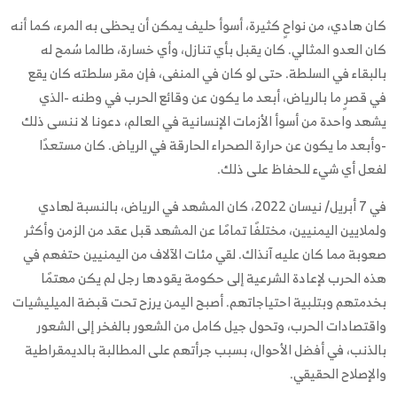
كان هادي، من نواحٍ كثيرة، أسوأ حليف يمكن أن يحظى به المرء، كما أنه
كان العدو المثالي. كان يقبل بأي تنازل، وأي خسارة، طالما سُمح له
بالبقاء في السلطة. حتى لو كان في المنفى، فإن مقر سلطته كان يقع
في قصرٍ ما بالرياض، أبعد ما يكون عن وقائع الحرب في وطنه -الذي
يشهد واحدة من أسوأ الأزمات الإنسانية في العالم، دعونا لا ننسى ذلك
-وأبعد ما يكون عن حرارة الصحراء الحارقة في الرياض. كان مستعدًا
لفعل أي شيء للحفاظ على ذلك.
في 7 أبريل/ نيسان 2022، كان المشهد في الرياض، بالنسبة لهادي
ولملايين اليمنيين، مختلفًا تمامًا عن المشهد قبل عقد من الزمن وأكثر
صعوبة مما كان عليه آنذاك. لقي مئات الآلاف من اليمنيين حتفهم في
هذه الحرب لإعادة الشرعية إلى حكومة يقودها رجل لم يكن مهتمًا
بخدمتهم وبتلبية احتياجاتهم. أصبح اليمن يرزح تحت قبضة الميليشيات
واقتصادات الحرب، وتحول جيل كامل من الشعور بالفخر إلى الشعور
بالذنب، في أفضل الأحوال، بسبب جرأتهم على المطالبة بالديمقراطية
والإصلاح الحقيقي.