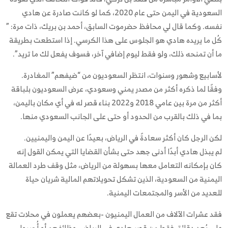
السعودية في اليمن حتى عام 2020، كما لو كانت صادرة عن هادي
نفسه. وكما قال لي محافظ حضرموت السابق، أحمد بن بريك، ذات مرة: ”
كُل ما يريده هادي هو الجلوس على هذا الكرسي. إذا استطعت بطريقة
ما أن تمنحه ذلك، ولو فقط ليوم إضافي آخر، فسوف يفعل لك ما تريد”.
لأسابيع وشهور وسنوات، انتظر السعوديون من “ضيفهم” المغادرة.
وفقًا لما ذكره أكثر من مصدر يمني وسعودي، عرض السعوديون بلباقة
أكثر من مرة بين عامي 2018 و2022 بناء قصر له في أي مكان باليمن،
بما في ذلك بالقرب من الحدود أو حتى على الجانب السعودي منها.
لكن الرجل كان أكثر سعادةً في الرياض، بعيدًا عن اليمن واليمنيين.
لم يبذل هادي أبدًا أدنى جهد حتى بشأن القضايا التي يمكن القول إنه
كان بإمكانه التعامل معها بسهولة من الرياض، مثل وقف طرد العمالة
اليمنية من السعودية، الذين تشكل تحويلاتهم المالية شريان حياة
للعديد من الأسر والمجتمعات اليمنية.
فقد عشرات الآلاف من العمال اليمنيون -بعضهم يعملون في محلات تقع
على بُعد دقائق فقط من قصر هادي في الرياض -وظائفهم أو أُجبروا