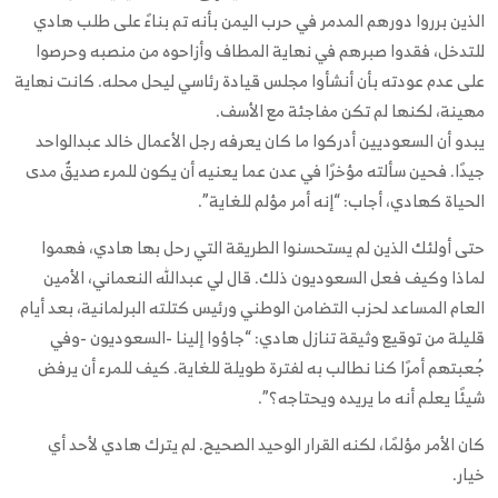
الذين برروا دورهم المدمر في حرب اليمن بأنه تم بناءً على طلب هادي
للتدخل، فقدوا صبرهم في نهاية المطاف وأزاحوه من منصبه وحرصوا
على عدم عودته بأن أنشأوا مجلس قيادة رئاسي ليحل محله. كانت نهاية
مهينة، لكنها لم تكن مفاجئة مع الأسف.
يبدو أن السعوديين أدركوا ما كان يعرفه رجل الأعمال خالد عبدالواحد
جيدًا. فحين سألته مؤخرًا في عدن عما يعنيه أن يكون للمرء صديقٌ مدى
الحياة كهادي، أجاب: “إنه أمر مؤلم للغاية”.
حتى أولئك الذين لم يستحسنوا الطريقة التي رحل بها هادي، فهموا
لماذا وكيف فعل السعوديون ذلك. قال لي عبدالله النعماني، الأمين
العام المساعد لحزب التضامن الوطني ورئيس كتلته البرلمانية، بعد أيام
قليلة من توقيع وثيقة تنازل هادي: “جاؤوا إلينا -السعوديون -وفي
جُعبتهم أمرًا كنا نطالب به لفترة طويلة للغاية. كيف للمرء أن يرفض
شيئًا يعلم أنه ما يريده ويحتاجه؟”.
كان الأمر مؤلمًا، لكنه القرار الوحيد الصحيح. لم يترك هادي لأحد أي
خيار.