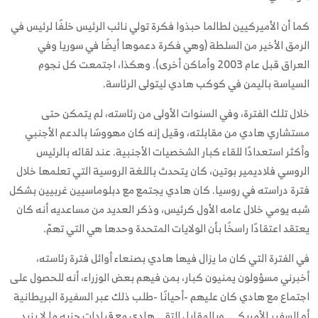
كما أن الأميركيين لطالما حبذوا فكرة تولي نائب الرئيس خلفًا لرئيس في
الرمق الأخير من السلطة (وهي فكرة دعموها أيضًا في سوريا وفي
العراق قبل عام 2003 وأماكن أخرى). وهكذا، اجتمعت كل نجوم
السياسة باليمن في كوكب هادي ليتولى الرئاسة.
خلال تلك الفترة، وفي السنوات الأولى من رئاسته، لم يتمكن حتى
مستشاري هادي من مقابلته، وقيل إنه كان مهووسًا بالدعم الأجنبي
وأكثر استعدادًا للقاء كبار الشخصيات الأجنبية. عند لقائه بالرئيس
الروسي فلاديمير بوتين، كان يتحدث باللغة الروسية التي تعلمها خلال
فترة دراسته في روسيا. كان هادي يجتمع مع دبلوماسيين غربيين بشكل
شبه يومي خلال عامه الأول كرئيس، وذكر العديد من مساعديه أنه كان
يعتقد اعتقادًا راسخًا بأن الولايات المتحدة وحدها هي التي تهمّ.
في الفترة التي كان ما يزال فيها هادي بصنعاء أوائل فترة رئاسته،
أخبرني مسؤولون يمنيون كبار، بمن فيهم بعض الوزراء، أنه للحصول على
اجتماع مع هادي كان عليهم -أحيانًا -طلب ذلك عبر السفيرة البريطانية
أو السفير الأمريكي. وبالمقابل التقى هادي مع قيادات حزبه ما لا يزيد