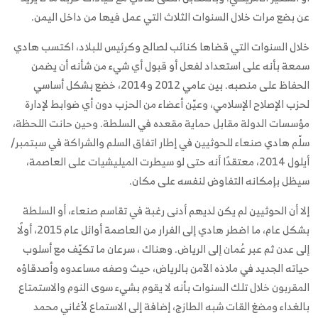
عن بضع مرات خلال السنوات الثلاث التي عمل فيها من داخل اليمن.
خلال السنوات التي قضاها كنائب لصالح وكرئيس للبلاد، اكتسب هادي
سمعة بأنه على استعداد لفعل أو قبول أي شيء من شأنه أن يضمن
الحفاظ على منصبه. بين عامي 2012 و2014، خضع بشكل أساسي
لحزب الإصلاح الإسلامي، وعيّن أعضاء من الحزب دون أي ضوابط لإدارة
مؤسسات الدولة مقابل حماية مقعده في السلطة. وحين حانت اللحظة،
سلّم هادي صنعاء للحوثيين في إطار اتفاق السلم والشراكة في سبتمبر/
أيلول 2014، معتقدًا أنه حتى لو سيطرت الميليشيات على العاصمة،
سيظل بإمكانه التفاوض لنفسه على مكان.
إلا أن الحوثيين لم يكن لديهم أدنى رغبة في تقاسم صنعاء، أو السلطة
بشكل عام، ما اضطر هادي إلى الفرار من العاصمة أوائل عام 2015، أولًا
إلى عدن ثم عبر عُمان إلى الرياض. وهناك ، سرعان ما تكيّف مع أسلوب
حياته الجديد في ملاذه الآمن بالرياض، حيث وصفه مساعدوه وأصدقاؤه
المقربون خلال تلك السنوات بأنه لا يقوم بشيء سوى النوم والاستمتاع
بالغداء ومضغ القات شبه الطازج، إضافة إلى الاستماع لأغاني محمد