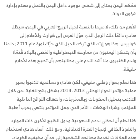
فحُكم اليمن يحتاج إلى شخص موجود داخل اليمن بالفعل ومهتم بإدارة
شؤون الدولة.
الأهم من ذلك، لا سيما بالنسبة لجيل الربيع العربي في اليمن، سيظل
هادي دائمًا ذلك الرجل الذي حوّل الفرص إلى كوارث والأحلام إلى
كوابيس، هذا هو إرثه الذي تركه للجيل الذي حرّك ثورة عام 2011; حلمنا
بأن يتمكن اليمنيون من ممارسة الديمقراطية والمُضي بالبلاد قُدمًا؛
وندم الكثيرون منا أشد الندم على مطالبتهم بأن تصبح هذه الأحلام
حقيقة.
كنا نحلم بحوار وطني حقيقي، لكن هادي ومساعديه تلاعبوا بسير
عملية مؤتمر الحوار الوطني 2013-2014 بشكل بشع للغاية -من خلال
التلاعب بتمثيل المكونات وبالمخرجات، وانتهاك اللوائح الداخلية
للمؤتمر، وشراء الولاءات – الأمر الذي جعل المؤتمر ينتهي بحرب أهلية.
كنا نحلم أن نحظى بدعم السعودية ودول الخليج الأخرى ذات الموارد
والنفوذ الكافي لإنجاح الفترة الانتقالية. ومع ذلك، أساء هادي استخدام
هذه العلاقات لخدمة مصالحه الشخصية إلى حد أن مضيفيه الكرماء،