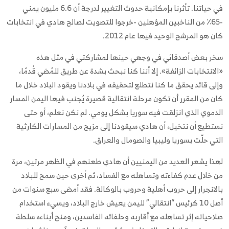
في حياتنا. تأثرنا بإمكانية حدوث التغيير لدرجة أن 6.6 مليون يمني
-65٪ من الناخبين المؤهلين -خرجوا للتصويت لصالح هادي في انتخابات
كان هو المرشح الوحيد فيها عام 2012.
سخر بعض أصدقائي في وجهي حينها لمشاركتي في مثل هذه
«الانتخابات الزائفة». إلا أننا كنا نبحث بشدة عن طريق للمُضي قُدمًا،
وإلى قائد يحقق ما كنا نتطلع لتحقيقه في بلادنا ويقود البلاد خلال ما
كان من المقرر أن تكون مرحلة انتقالية قصيرة يُجنب فيها اليمن المسار
الدموي الذي انزلقت فيه سوريا بشكل يومي. لم نكن نعلم، أو حتى
نستطيع أن نتخيل، أن هادي سيقودنا إلى مزيج من المسارات الكارثية
التي حلّت بسوريا وليبيا والصومال والعراق.
لهذا يشعر العديد من اليمنيين أن هادي طعنهم في الظهر مرتين، مرة
من خلال عدم كفاءته وتساهله مع الفساد، ثم أخرى حين سمح للبلاد
بالانجرار إلى حروب أهلية وحروب بالوكالة. فقد أمضى سبع سنوات من
أصل 10 كرئيس “انتقالي” لليمن يعيش خارج البلاد، ويسيء استخدام
صلاحياته إثر تساهله مع أقاربه وحلفائه الفاسدين، ومنح أبناءه سلطة