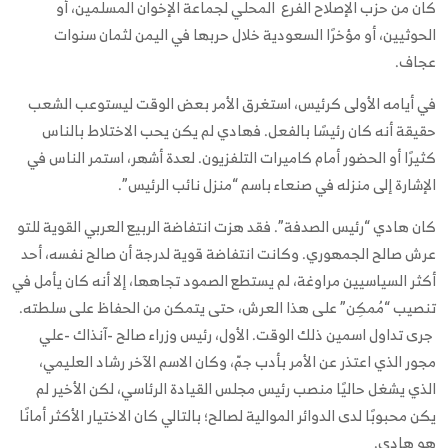
كان من حزب الإصلاح الفرع المحلي لجماعة الإخوان المسلمين، أو
الحوثيين، أو مؤخرًا السعودية خلال حربها في اليمن لثمان سنوات
عجاف.
في أيامه الأولى كرئيس، استغرق الأمر بعض الوقت ليستوعب الشعب
حقيقة أنه كان رئيسًا بالفعل. فهادي لم يكن يحب الاختلاط بالناس
كثيرًا أو الحضور أمام كاميرات التلفزيون. لعدة أشهر، استمر الناس في
الإشارة إلى منزله في صنعاء باسم “منزل نائب الرئيس”.
كان هادي “رئيس الصدفة”. فقد هزت انتفاضة الربيع العربي القوية للتو
عرش صالح الجمهوري. وكانت انتفاضة قوية لدرجة أن صالح نفسه، أحد
أكثر السياسيين مراوغة، لم يستطع الصمود تجاهها، إلا أنه كان يأمل في
تنصيب “مُمكِن” على هذا العرش، حتى يتمكن من الحفاظ على سلطته.
جرى تداول اسمين ذلك الوقت. الأول، رئيس وزراء صالح -آنذاك -علي
مجور الذي اعتذر عن الأمر بأدب جمّ، وكان الاسم الآخر رشاد العليمي،
الذي يشغل حاليًا منصب رئيس مجلس القيادة الرئاسي، لكن الأخير لم
يكن محبوبًا لدى الدوائر الموالية لصالح؛ بالتالي كان الاختيار الأكثر أمانًا
هو هادي.