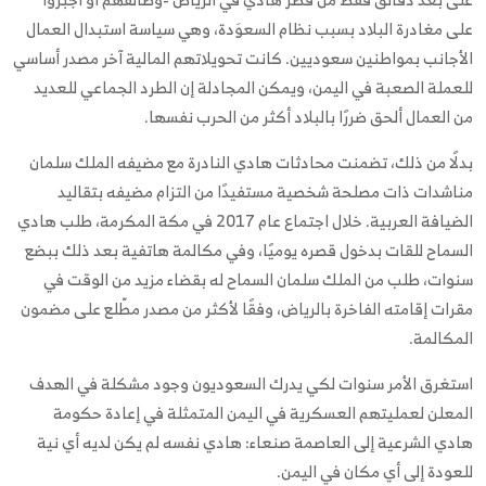
على مغادرة البلاد بسبب نظام السعوَدة، وهي سياسة استبدال العمال
الأجانب بمواطنين سعوديين. كانت تحويلاتهم المالية آخر مصدر أساسي
للعملة الصعبة في اليمن، ويمكن المجادلة إن الطرد الجماعي للعديد
من العمال ألحق ضررًا بالبلاد أكثر من الحرب نفسها.
بدلًا من ذلك، تضمنت محادثات هادي النادرة مع مضيفه الملك سلمان
مناشدات ذات مصلحة شخصية مستفيدًا من التزام مضيفه بتقاليد
الضيافة العربية. خلال اجتماع عام 2017 في مكة المكرمة، طلب هادي
السماح للقات بدخول قصره يوميًا، وفي مكالمة هاتفية بعد ذلك ببضع
سنوات، طلب من الملك سلمان السماح له بقضاء مزيد من الوقت في
مقرات إقامته الفاخرة بالرياض، وفقًا لأكثر من مصدر مطّلع على مضمون
المكالمة.
استغرق الأمر سنوات لكي يدرك السعوديون وجود مشكلة في الهدف
المعلن لعمليتهم العسكرية في اليمن المتمثلة في إعادة حكومة
هادي الشرعية إلى العاصمة صنعاء: هادي نفسه لم يكن لديه أي نية
للعودة إلى أي مكان في اليمن.