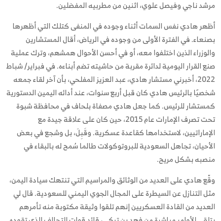
مرشد ناجي وفيصل علوي، اثنين من مطربيه المفضلين.
أظهر هادي نفس السمات أثناء وجوده في المنفى كتلك التي أظهرها
بصنعاء. في الفترة الأولى من وجوده في الرياض، أقال المستشارين
والوزراء الذين اختلفوا معه، أو في أحسن الأحوال همشهم، وترك عملية
صنع القرار اليومية لدائرة مقربة من حاشيته تضم أبناءه. في فبراير/ شباط
2022، أخبرني مستشار هادي، عبد العزيز المفلحي، بأن آخر لقاء جمعه
شخصيًا بالرئيس هادي كان قبل أربع سنوات، عند أدائه اليمين الدستورية
كمستشار للرئيس. كما جعل هادي مصفاة بلحاف في محافظة شبوة
تحت تصرف الإمارات عام 2015، حين كان على علاقة جيدة مع
الإماراتيين، لاستخدامها كقاعدة عسكرية. وقَبِلَ، بل وشجع في بعض
الأحيان، تجاهل السعودية للبروتوكولات طالما سُمح له بالبقاء في
منصبه بشكل مريح.
وقّع هادي على العديد من الوثائق والمراسيم التي تنتهك سيادة اليمن،
مثل التنازل عن السيطرة على المجال الجوي اليمني للسعودية. قال لي
العديد من القادة العسكريين إنهم تلقوا وثيقة مكتوبة منه تأمرهم
بتلقي الأوامر مباشرة من فهد بن تركي، قائد قوات التحالف الذي تقوده