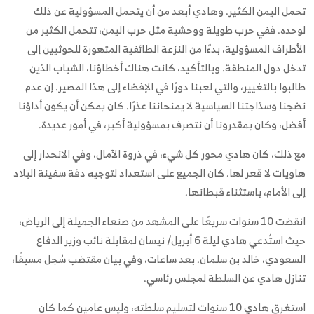
تحمل اليمن الكثير. وهادي أبعد من أن يتحمل المسؤولية عن ذلك
لوحده. ففي حرب طويلة ووحشية مثل حرب اليمن، تتحمل الكثير من
الأطراف المسؤولية، بدءًا من النزعة الطائفية المتهورة للحوثيين إلى
تدخل دول المنطقة. وبالتأكيد، كانت هناك أخطاؤنا، الشباب الذين
طالبوا بالتغيير، والتي لعبنا دورًا في الإفضاء إلى هذا المصير. إن عدم
نضجنا وسذاجتنا السياسية لا يمنحاننا عذرًا. كان يمكن أن يكون أداؤنا
أفضل، وكان بمقدرونا أن نتصرف بمسؤولية أكبر، في أمور عديدة.
مع ذلك، كان هادي محور كل شيء، في ذروة الآمال، وفي الانحدار إلى
هاويات لا قعر لها. كان الجميع على استعداد لتوجيه دفة سفينة البلاد
إلى الأمام، باستثناء قبطانها.
انقضت 10 سنوات سريعًا على المشهد من صنعاء الجميلة إلى الرياض،
حيث استُدعي هادي ليلة 6 أبريل/ نيسان لمقابلة نائب وزير الدفاع
السعودي، خالد بن سلمان. بعد ساعات، وفي بيان مقتضب سُجل مسبقًا،
تنازل هادي عن السلطة لمجلس رئاسي.
استغرق هادي 10 سنوات لتسليم سلطته، وليس عامين كما كان