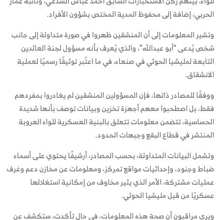
للواء، بينهم ركن الاستخبارات السابق أحمد عباس السدعي، ونائبه عمار
الحربي، إضافة إلى محفوظ المدية المختص بشؤون الأفراد.
وتشير المعلومات إلى أن المنشقين ظهروا في صورة متداولة إلى جانب
شخص يُدعى “أبو عبدالله”، والذي يُعرف بأنه مسؤول لجنة العائدين
التابعة لمليشيا الحوثي في صنعاء، في ما اعتُبر توثيقًا رسميًا لعملية
الانشقاق.
ووفقًا للمصادر ذاتها، فإن المسؤولين المنشقين لم يغادروا بمفردهم
فقط، بل اصطحبوا معهم أجهزة تخزين وبيانات توصف بأنها شديدة
الحساسية، تتضمن معلومات تتعلق بالبنية العسكرية للواء العروبة
المنتشر في قطاع البقع وجبهات الحدود.
وتشمل البيانات المتداولة، بحسب المصادر، أرشيفًا يحتوي على أسماء
ضباط وجنود، وإحداثيات مواقع تمركز، ومعلومات عن مخازن دعم وغرف
عمليات مشتركة، الأمر الذي يثير مخاوف من إمكانية استغلالها
عسكريًا من قبل مليشيا الحوثي.
ويرى مراقبون أن صحة هذه المعلومات، في حال تأكدت، ستكشف عن