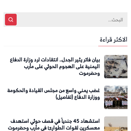
الاكثر قراءة
بيان فاتر يثير الجدل.. انتقادات لرد وزارة الدفاع
اليمنية على الهجوم الحوثي على مأرب
وحضرموت
غضب يمني واسع من مجلس القيادة والحكومة
ووزارة الدفاع (تفاصيل)
استشهاد 45 جندياً في قصف حوثي استهدف
معسكرين لقوات الطوارئ في مأرب وحضرموت