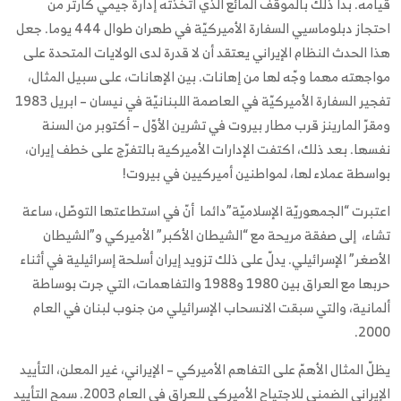
قيامه. بدأ ذلك بالموقف المائع الذي اتخذته إدارة جيمي كارتر من
احتجاز دبلوماسيي السفارة الأميركيّة في طهران طوال 444 يوما. جعل
هذا الحدث النظام الإيراني يعتقد أن لا قدرة لدى الولايات المتحدة على
مواجهته مهما وجّه لها من إهانات. بين الإهانات، على سبيل المثال،
تفجير السفارة الأميركيّة في العاصمة اللبنانيّة في نيسان – ابريل 1983
ومقرّ المارينز قرب مطار بيروت في تشرين الأوّل – أكتوبر من السنة
نفسها. بعد ذلك، اكتفت الإدارات الأميركية بالتفرّج على خطف إيران،
بواسطة عملاء لها، لمواطنين أميركيين في بيروت!
اعتبرت “الجمهوريّة الإسلاميّة”دائما أنّ في استطاعتها التوصّل، ساعة
تشاء، إلى صفقة مريحة مع “الشيطان الأكبر” الأميركي و”الشيطان
الأصغر” الإسرائيلي. يدلّ على ذلك تزويد إيران أسلحة إسرائيلية في أثناء
حربها مع العراق بين 1980 و1988 والتفاهمات، التي جرت بوساطة
ألمانية، والتي سبقت الانسحاب الإسرائيلي من جنوب لبنان في العام
2000.
يظلّ المثال الأهمّ على التفاهم الأميركي – الإيراني، غير المعلن، التأييد
الإيراني الضمني للاجتياح الأميركي للعراق في العام 2003. سمح التأييد