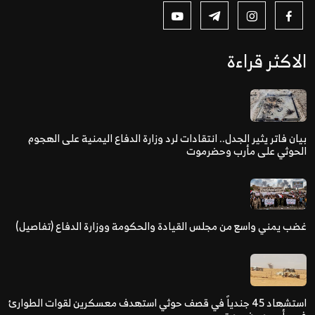
الاكثر قراءة
بيان فاتر يثير الجدل.. انتقادات لرد وزارة الدفاع اليمنية على الهجوم
الحوثي على مأرب وحضرموت
غضب يمني واسع من مجلس القيادة والحكومة ووزارة الدفاع (تفاصيل)
استشهاد 45 جندياً في قصف حوثي استهدف معسكرين لقوات الطوارئ