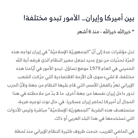
بين أميركا وإيران… الأمور تبدو مختلفة!
* خيرالله خيرالله - منذ 6 أشهر
تدل مؤشرات عدة إلى أنّ “الجمهوريّة الإسلاميّة” في إيران تواجه هذه
المرّة تحدّيات من نوع جديد تجعل مصير النظام الذي فرضه آية الله
الخميني في العام 1979 موضع تساؤل. تبدو الأمور في أيّامنا هذه
مختلفة، لا لشيء سوى لأن الأزمة الاقتصادية التي حرّكت الشعب
الإيراني تهزّ بالفعل الأسس التي قام عليها النظام من جهة ولأنّ الحرب
تدور داخل إيران نفسها من جهة أخرى. ما لا بدّ من ملاحظته في هذا
المجال أن أميركا تحاصر إيران عسكريا. في حال نوت توجيه ضربة،
ستستهدف هذه الضربة “الجمهوريّة الإسلاميّة” مباشرة وليس الأدوات
التي تستخدمها في هذا البلد العربي أو ذاك.
في الماضي القريب، خدمت ظروف كثيرة النظام الإيراني منذ لحظة