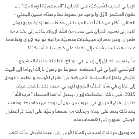
الإيراني للحرب الأميركيّة على العراق لـ”الجمهوريّة الإسلاميّة” بأن
تكون المنتصر الأوّل والوحيد من سقوط نظام صدّام حسين البعثي –
العائلي. أكثر من ذلك أدت الحرب التي خططت لها إدارة جورج بوش
الابن إلى تسليم العراق على صحن من فضّة لإيران. عادت إلى بغداد من
طهران، وغير طهران، ميليشيات مذهبيّة عراقية موالية لإيران ونظامها.
عادت هذه الميليشيات إلى بغداد على ظهر دبابة أميركيّة!
مثّل تسليم العراق إلى إيران، في الواقع، انطلاقة جديدة للمشروع
التوسّعي الإيراني في المنطقة، خصوصا مع وصول باراك أوباما إلى البيت
الأبيض واختزاله السياسة الأميركية في الشرق الأوسط والخليج بالتوصل
إلى اتفاق في شأن الملفّ النووي الإيراني. حصل ذلك بالفعل صيف
2015. قبل ذلك، استطاعت إيران، بفضل أداتها المسماة “حزب الله”
اغتيال رفيق الحريري في بيروت من دون أن يوجد من يحاسبها. وضعت
بعد ذلك يدها على لبنان وجعلت من نفسها وصيّة على البلد إثر اضطرار
الجيش السوري إلى الانسحاب منه.
مع وصول دونالد ترامب، في المرّة الأولى، إلى البيت الأبيض بدأت تتغير