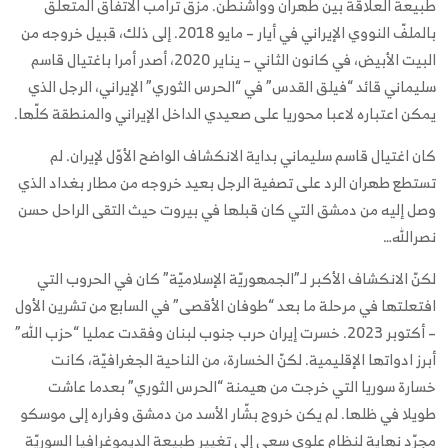
طبيعة العلاقة بين طهران وواشنطن. مزّق ترامب الاتفاق المتعلّق
بالملفّ النووي الإيراني في أيار – مايو 2018. إلى ذلك، قبيل خروجه من
البيت الأبيض، في كانون الثاني – يناير 2020، أصدر أمرا باغتيال قاسم
سليماني قائد “فيلق القدس” في “الحرس الثوري” الإيراني، الرجل الذي
يمكن اعتباره لاعبا محوريا على صعيدي الداخل الإيراني والمنطقة كلّها.
كان اغتيال قاسم سليماني بداية الانكشاف الواضح الأوّل لإيران. لم
تستطع طهران الرد على تصفية الرجل بعيد خروجه من مطار بغداد الذي
وصل إليه من دمشق التي كان قبلها في بيروت حيث التقى الراحل حسن
نصرالله…
لكنّ الانكشاف الأكبر لـ”الجمهوريّة الإسلاميّة” كان في الحروب التي
افتعلتها في مرحلة ما بعد “طوفان الأقصى” في السابع من تشرين الأول
– أكتوبر 2023. خسرت إيران حرب جنوب لبنان وفقدت عمليا “حزب الله”
أبرز ادواتها الإقليمية. لكنّ الخسارة، من الناحية الجغرافيّة، كانت
خسارة سوريا التي خرجت من هيمنة “الحرس الثوري” بعدما عاشت
طويلا في ظلها. لم يكن خروج بشّار الأسد من دمشق وفراره إلى موسكو
مجرّد نهاية لنظام علوي سعى إلى تغيير طبيعة الديموغرافيا السوريّة