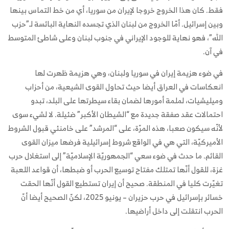
فقط. كان هذا الخروج خروجا لإيران من سوريا، أي من خط التماس بينها
وبين إسرائيل. أمّا الخروج من لبنان الذي تجسده النهاية البائسة لـ”حزب
الله”، فهو نهاية للوجود الإيراني في جنوب لبنان وعلى شاطئ المتوسط
في آن.
في ضوء هزيمة إيران في سوريا ولبنان، وهي هزيمة ظهرت لها
انعكاسات في العراق أيضا حيث تحاول القوى الشيعية، من أحزاب
وميليشيات، لملمة أمورها لضمان بقاء سيطرتها على البلد، تبدو
احتمالات عقد صفقة جديدة مع “الشيطان الأكبر” ضئيلة. لا لشيء سوى
لأنّه سيكون صعبا، هذه المرّة، على “المرشد” على خامنئي قبول الشروط
الأميركيّة، التي هي في الواقع شروط إسرائيلية فرضها ميزان القوى
القائم. ما حدث في ضوء سعي “الجمهوريّة الإسلاميّة” إلى استغلال حرب
غزة، للقول أنّها تمتلك مفتاح توسيع الحرب أو ضبطها، أن قواعد اللعبة
تغيّرت كليا في المنطقة. صحيح أن إيران تستطيع القول أنّها الحقت
خسائر بإسرائيل في حرب حزيران – يونيو 2025، لكنّ الصحيح أيضا أنّ
الحرب انتقلت إلى داخل أراضيها.