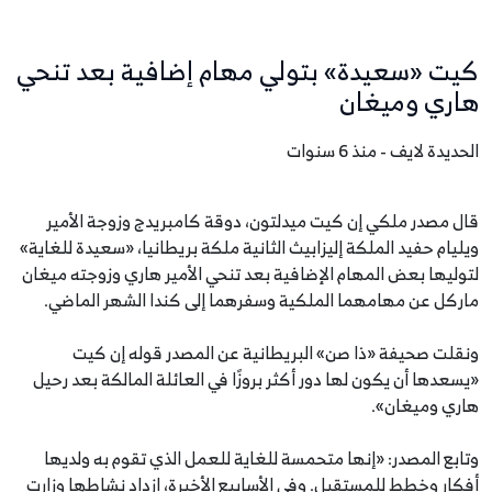
كيت «سعيدة» بتولي مهام إضافية بعد تنحي
هاري وميغان
الحديدة لايف - منذ 6 سنوات
قال مصدر ملكي إن كيت ميدلتون، دوقة كامبريدج وزوجة الأمير
ويليام حفيد الملكة إليزابيث الثانية ملكة بريطانيا، «سعيدة للغاية»
لتوليها بعض المهام الإضافية بعد تنحي الأمير هاري وزوجته ميغان
ماركل عن مهامهما الملكية وسفرهما إلى كندا الشهر الماضي.
ونقلت صحيفة «ذا صن» البريطانية عن المصدر قوله إن كيت
«يسعدها أن يكون لها دور أكثر بروزًا في العائلة المالكة بعد رحيل
هاري وميغان».
وتابع المصدر: «إنها متحمسة للغاية للعمل الذي تقوم به ولديها
أفكار وخطط للمستقبل. وفي الأسابيع الأخيرة، ازداد نشاطها وزارت