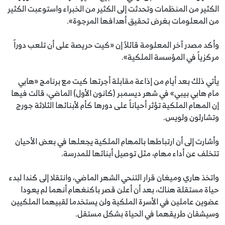
الكثير من المنظمات وتحدثت إلى الكثير من الخبراء واستوعبت الكثير
من المعلومات بغرض تحقيق أهدافها المرجوة».
وأكد مصدر آخر المعلومة قائلاً إن «كيت حريصة على أن تلعب دوراً
مركزياً في المؤسسة الملكية».
يأتي ذلك بعد أيام من إذاعة مقابلة أجرتها كيت مع برنامج «هابي
مام هابي بيبي» في شهر ديسمبر (كانون الأول) الماضي، قالت فيها
إن المهام الملكية تؤثر أحياناً على دورها كأم لأبنائها الثلاثة جورج
وتشارلون ولويس.
وأشارت إلى أن ارتباطها بالمهام الملكية يجعلها في بعض الأحيان
تتخلف عن أداء مهام، مثل توصيل أبنائها للمدرسة.
واتخذ هاري وميغان قرار التنحي الشهر الماضي، وانتقلا إلى كندا لبدء
حياة مستقلة هناك، بعد أن أعلن قصر باكنغهام أنهما لم يعودا
عضوين عاملين في الأسرة الملكية ولن يستخدما لقبيهما الملكيين
وسيشقان طريقهما في الحياة بشكل مستقل.