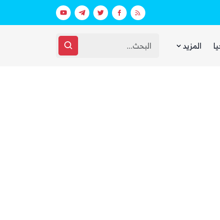
بيان فاتر يثير الجدل.. انتقادات لرد وزارة الدفاع اليمنية على الهجوم الحوثي على مأرب وحضرموت
يا
المزيد