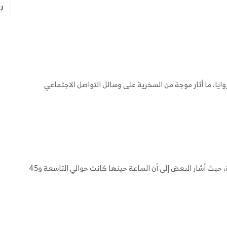
ر
وايا، ما أثار موجة من السخرية على وسائل التواصل الاجتماعي
وما زاد الطين بلة، أن "غفوة ظريف" جاءت في أول الجلسة، حيث أشار البعض إلى أن الساعة حينها كانت حوالي التاسعة و45