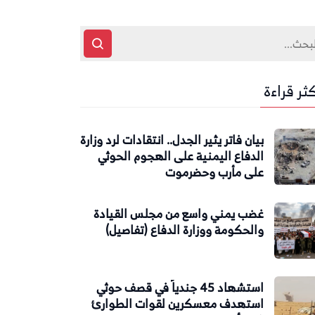
كثر قراءة
بيان فاتر يثير الجدل.. انتقادات لرد وزارة
الدفاع اليمنية على الهجوم الحوثي
على مأرب وحضرموت
غضب يمني واسع من مجلس القيادة
والحكومة ووزارة الدفاع (تفاصيل)
استشهاد 45 جندياً في قصف حوثي
استهدف معسكرين لقوات الطوارئ