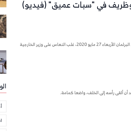
. وظريف في "سبات عميق" (فيديو)
بينما كان الرئيس الإيراني حسن روحاني، يلقي كلمته أمام البرلمان الأربعاء 27 مايو 2020، غلب النعاس على وزير الخارجية
الو
 أن ألقى رأسه إلى الخلف، واضعا كمامة.
أخ
ا