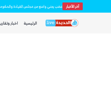
آخر الأخبار
مقتل وإصابة 16 مدنيا.. الحوثيون أطلقوا نحو 20 صاروخًا بالستيًا و15 طائرة مسيرة على مأرب
غضب يمني واسع من مجلس القيادة والحكومة و
الرئيسية
اخبار وتقارير