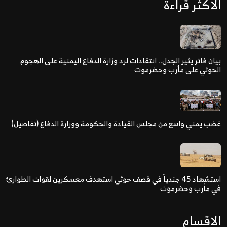
الاكثر قراءة
بيان فاتر يثير الجدل.. انتقادات لرد وزارة الدفاع اليمنية على الهجوم
الحوثي على مأرب وحضرموت
غضب يمني واسع من مجلس القيادة والحكومة ووزارة الدفاع (تفاصيل)
استشهاد 45 جندياً في قصف حوثي استهدف معسكرين لقوات الطوارئ
في مأرب وحضرموت
الاقسام