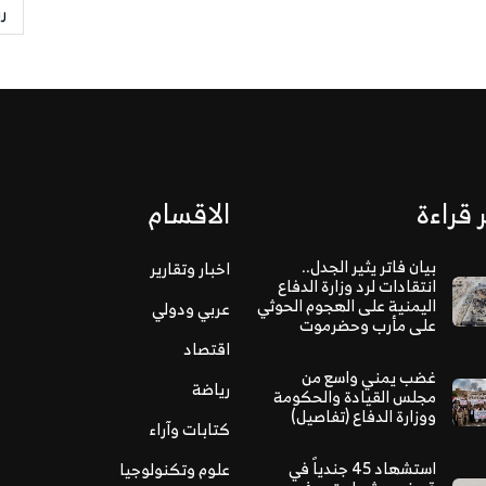
ر
 قراءة
الاقسام
بيان فاتر يثير الجدل..
اخبار وتقارير
انتقادات لرد وزارة الدفاع
اليمنية على الهجوم الحوثي
عربي ودولي
على مأرب وحضرموت
اقتصاد
غضب يمني واسع من
رياضة
مجلس القيادة والحكومة
ووزارة الدفاع (تفاصيل)
كتابات وآراء
استشهاد 45 جندياً في
علوم وتكنولوجيا