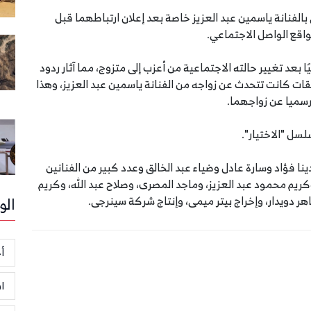
الفنانة ياسمين عبد العزيز خاصة بعد إعلان ارتباطهما قبل
واقع الواصل الاجتماعي.‏
سابه على facebook زواجه رسميًا بعد تغيير حالته الاجتماعية من أعزب إلى متزوج، مما آثار ردود
قات كانت تتحدث عن زواجه من الفنانة ياسمين عبد العزيز، وهذا
رسميا عن زواجهما.
سل "الاختيار".
نا فؤاد وسارة عادل وضياء عبد الخالق وعدد كبير من الفنانين
كريم محمود عبد العزيز، وماجد المصرى، وصلاح عبد الله، وكريم
هر دويدار، وإخراج بيتر ميمى، وإنتاج شركة سينرجى.
الو
أخ
ا