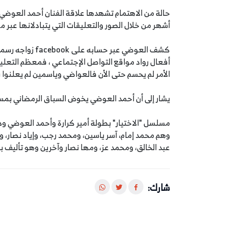
حالة من الاهتمام تشهدها علاقة الفنان أحمد العوضي ب
أشهر من خلال ‏الصور والتعليقات التي يتبادلانها عبر م
كشف العوضي عبر ح
أفعال رواد مواقع التواصل الإجتماعي ، فمعظم التعلي
الأمر لم يحسم حتى الأن فالعواضي وياسمين لم يعلنوا 
يشار إلى أن أحمد العوضي يخوض السباق الرمضاني بمسل
مسلسل "الاختيار" بطولة أمير كرارة وأحمد العوضي ودي
وهم محمد إمام، آسر ياسين، ومحمد رجب، وإياد نصار، و
عبد الخالق، ومحمد عز، ومها نصار وآخرين وهو تأليف با
شارك: