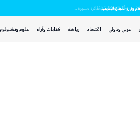
وزارة الدفاع (تفاصيل)
مقتل وإصابة 16 مدنيا.. الحوثيون أطلقوا نحو 20 صاروخًا بالستيًا و15 طائرة مسيرة على مأرب
عربي ودولي
اقتصاد
رياضة
كتابات وآراء
علوم وتكنولوج