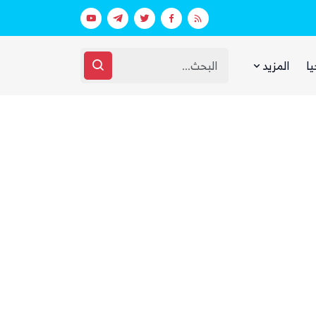
بيان فاتر يثير الجدل.. انتقادات لرد وزارة الدفاع اليمنية على الهجوم الحوثي على مأرب وحضرموت
يا
المزيد