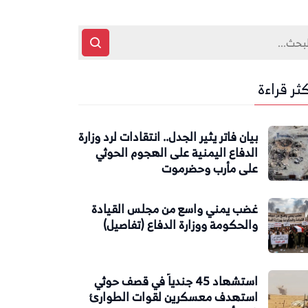
كثر قراءة
بيان فاتر يثير الجدل.. انتقادات لرد وزارة
الدفاع اليمنية على الهجوم الحوثي
على مأرب وحضرموت
غضب يمني واسع من مجلس القيادة
والحكومة ووزارة الدفاع (تفاصيل)
استشهاد 45 جندياً في قصف حوثي
استهدف معسكرين لقوات الطوارئ