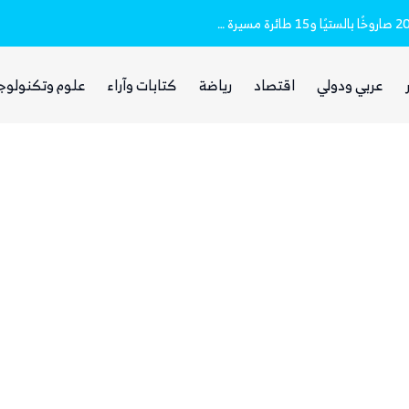
وزارة الدفاع (تفاصيل)
مقتل وإصابة 16 مدنيا.. الحوثيون أطلقوا نحو 20 صاروخًا بالستيًا و15 طائرة مسيرة على مأرب
عربي ودولي
اقتصاد
رياضة
كتابات وآراء
علوم وتكنولوج