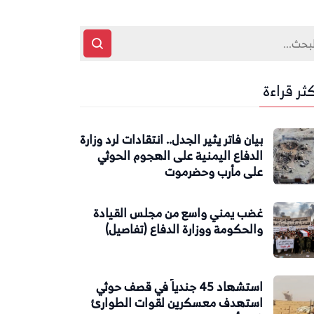
كثر قراءة
بيان فاتر يثير الجدل.. انتقادات لرد وزارة
الدفاع اليمنية على الهجوم الحوثي
على مأرب وحضرموت
غضب يمني واسع من مجلس القيادة
والحكومة ووزارة الدفاع (تفاصيل)
استشهاد 45 جندياً في قصف حوثي
استهدف معسكرين لقوات الطوارئ