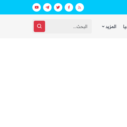
بيان فاتر يثير الجدل.. انتقادات لرد وزارة الدفاع اليمنية على الهجوم الحوثي على مأرب وحضرموت
يا
المزيد