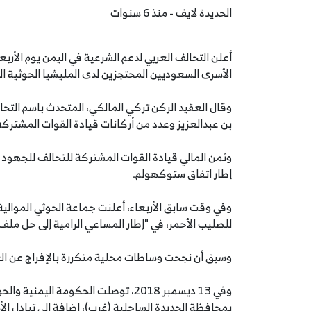
الحديدة لايف - منذ 6 سنوات
الأسرى السعوديين المحتجزين لدى المليشيا الحوثية المو
وقال العقيد الركن تركي المالكي، المتحدث باسم التحا
بن عبدالعزيز وعدد من أركانات قيادة القوات المشترك
وثمن المالي قيادة القوات المشتركة للتحالف للجهود ا
إطار اتفاق ستوكهولم.
للصليب الأحمر، في "إطار المساعي الرامية إلى حل ملف ا
وسبق أن نجحت وساطات محلية متكررة بالإفراج عن الع
وفي 13 ديسمبر 2018، توصلت الحكومة ا
بمحافظة الحديدة الساحلية (غرب)، إضافة إلى تبادل الأسرى 