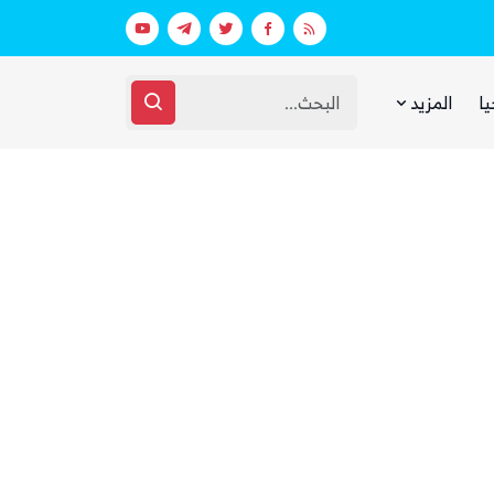
عقارات فارهة بأموال الفقراء
غضب يمني واسع من مجلس القيادة والحك
يا
المزيد