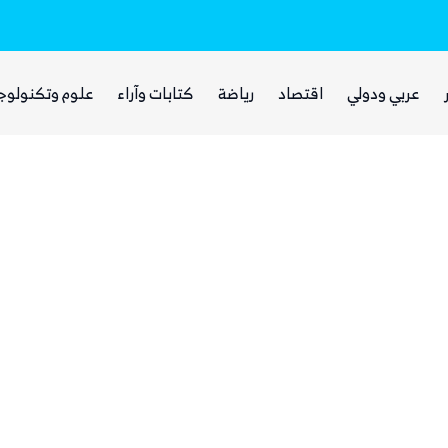
بينما يجوع اليمنيون.. شبكات حوثية تتقاسم 
عربي ودولي
اقتصاد
رياضة
كتابات وآراء
علوم وتكنولوج