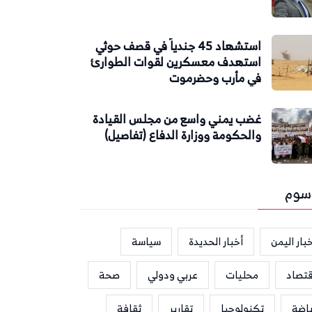
استشهاد 45 جندياً في قصف حوثي
استهدف معسكرين لقوات الطوارئ
في مأرب وحضرموت
غضب يمني واسع من مجلس القيادة
والحكومة ووزارة الدفاع (تفاصيل)
سوم
بار اليمن
أخبار الحديدة
سياسة
قتصاد
محليات
عربي ودولي
صحة
ياضة
تكنولوجيا
تقارير
ثقافة