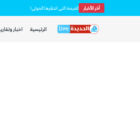
آخر الأخبار
خفر السواحل والبحرية اليمنية ينقذان طاقم سفينة شحن هندية تعرضت لهجوم بزورق مفخخ
الفرصة التي انتظرها الحوثي!
الرئيسية
اخبار وتقارير