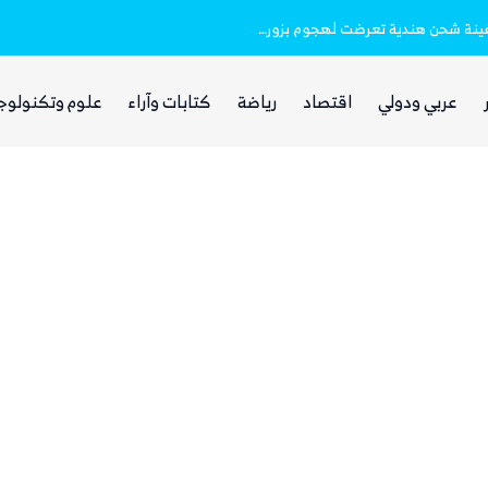
خفر السواحل والبحرية اليمنية ينقذان طاقم سفينة شحن هندية تعرضت لهجوم بزورق مفخخ
الفرصة التي انتظرها الحوثي!
عربي ودولي
اقتصاد
رياضة
كتابات وآراء
علوم وتكنولوج