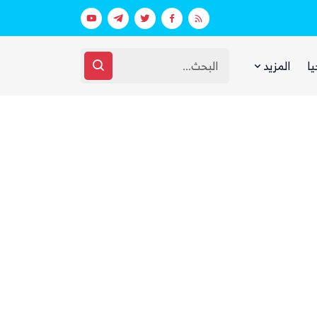
بينما يجوع اليمنيون.. شبكات حوثية تتقا
يا
المزيد