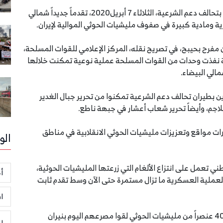
حققت المقاومة الشعبية والقوات الحكومية مسنودة بتحالف دعم الشرعية، الثلاثاء 7 أبريل2020، تقدماً جديداً شمالي
 ومادية كبيرة في صفوف مليشيات الحوثي الموالية لإيران.
د اللواء 26 مشاة اللواء الركن مفرح بحيبح، في تصريح نقله، المركز الإعلامي للقوات المسلحة،
بية نفذت وحدات من القوات المسلحة عملية نوعية تمكنت خلالها
الي البيضاء.
 بطيران تحالف دعم الشرعية تمكنوا من تحرير جبال الغدير
لاجم، وأيضاً تحرير شعاب أعشار في جبهة ناطع.
ت مواقع وتعزيزات مليشيات الحوثي الانقلابية في مناطق
الو
ني تعمل على انتزاع الألغام التي زرعتها المليشيات الحوثية،
أخ
 ٥٠ لغمًا.. مشيراً إلى أن العملية العسكرية ما تزال مستمرة حتى الآن وسط تقدم ثابت
ا
وحول خسائر المليشيات الحوثية، قال إن ما لا يقل عن 40 عنصراً من مليشيات الحوثي لقوا مصرعهم اليوم بنيران
ر