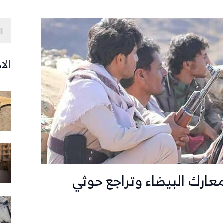
الا
عارك البيضاء وتراجع حوثي