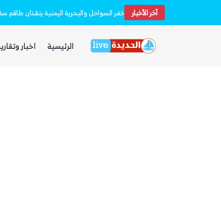
آخر الأخبار
استشهاد 45 جندياً في قصف حوثي استهدف معسكرين لقوات الطوارئ في مأرب وحضرموت
الرئيسية
اخبار وتقارير