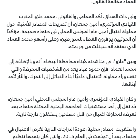
العماد مخالفة القانون.
وفي ذات السياق، أكد المحامي والقانوني، محمد علاو المقرب
القيادي المؤتمري، أمين جمعان، أن تصريحات المصادر الأمنية، حول
محاولة اغتيال أمين عام المجلس المحلي في صنعاء صحيحة، مؤكدًا
أن الحوثيين يوفرون الغطاء للمتورطين، وعلى رأسهم محمد العماد
الذي يعتقد أنه سيفلت من جريمته.
وبين "علاو"، في مناشدته لأبناء محافظة البيضاء، أنه وبالإضافة إلى
محمد العماد، فإن حمود عباد يعد من الشخصيات المحرضة والتي
تقف وراء محاولة الاغتيال، داعيًا أبناء القبائل إلى التحرك، والثأر لأحد
أبنائها.
وكان القيادي المؤتمري وأمين عام المجلس المحلي، أمين جمعان،
قد نقل إلى أحد مستشفيات العاصمة اليمنية المحتلة صنعاء، بعد
تعرضه لمحاولة اغتيال من قبل مسلحين يستقلون دارجة نارية.
واستغربت، مصادر محلية، عودة الدراجات النارية لغرض الاغتيال في
صنعاء، بعد أن توقفت في العام 2015، والتي كان ينفذها تنظيم