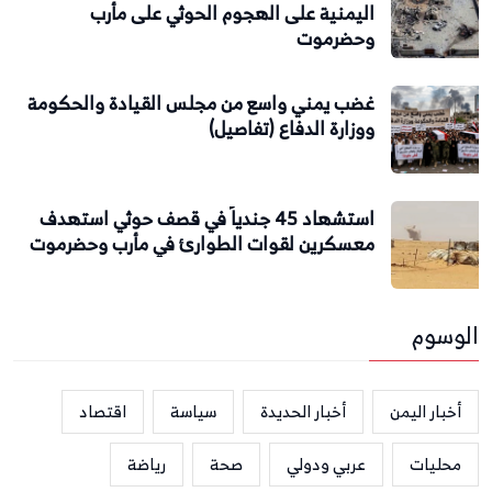
اليمنية على الهجوم الحوثي على مأرب
وحضرموت
غضب يمني واسع من مجلس القيادة والحكومة
ووزارة الدفاع (تفاصيل)
استشهاد 45 جندياً في قصف حوثي استهدف
معسكرين لقوات الطوارئ في مأرب وحضرموت
الوسوم
أخبار اليمن
أخبار الحديدة
سياسة
اقتصاد
محليات
عربي ودولي
صحة
رياضة