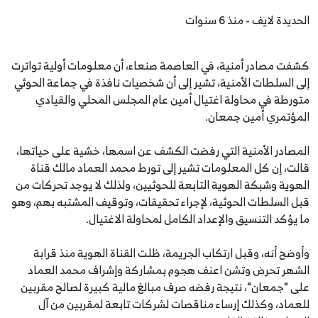
الحديدة لايف - منذ 6 سنوات
كشفت مصادر أمنية، في العاصمة صنعاء، أن معلومات أولية تواترت
إلى السلطات الأمنية، تشير إلى أن شخصيات نافذة في جماعة الحوثي
متورطة في محاولة اغتيال أمين عام المجلس المحلي والقيادي
المؤتمري أمين جمعان.
المصادر الأمنية التي رفضت الكشف عن اسمها، خشية على حياتها،
قالت، إن كل المعلومات تشير إلى تورط محمد العماد مالك قناة
الهوية وشبكة الهوية التابعة للحوثيين، ولذلك لا يوجد تحركات من
قبل السلطات الحوثية، لإجراء تحقيقات، وتوقيف المشتبه بهم، وهو
ما يؤكد التنسيق والإعداد الكامل لمحاولة الاغتيال.
وأوضح أنه، وقبل ارتكاب الجريمة، ظلت القناة الهوية منذ قرابة
الشهر تحرض وتشن اعنف هجوم بمشاركة وإشراف محمد العماد
على "جمعان"، نتيجة رفضه صرف مبالغ مالية كبيرة لصالح مقربين
للعماد، وكذلك إرساء مناقصات لشركات تابعة لمقربين من آل