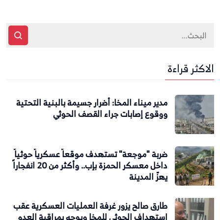
الاكثر قراءة
مدير ميناء المخا: أضرار جسيمة بالبنية التحتية
ووقوع إصابات جراء القصف الحوثي
ضربة "موجعة" تستهدف موقعاً عسكرياً حوثياً
داخل معسكر الحمزة بإب.. وأكثر من 20 انفجاراً
يهزّ المدينة
طارق صالح يزور غرفة العمليات العسكرية عقب
استهداف الحوثي للمخا ويوجه بمراقبة العدو