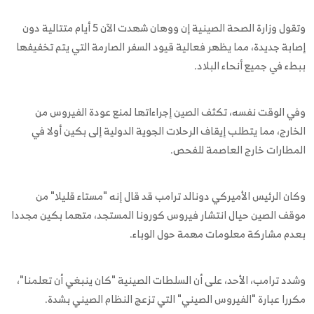
وتقول وزارة الصحة الصينية إن ووهان شهدت الآن 5 أيام متتالية دون
إصابة جديدة، مما يظهر فعالية قيود السفر الصارمة التي يتم تخفيفها
ببطء في جميع أنحاء البلاد.
وفي الوقت نفسه، تكثف الصين إجراءاتها لمنع عودة الفيروس من
الخارج، مما يتطلب إيقاف الرحلات الجوية الدولية إلى بكين أولا في
المطارات خارج العاصمة للفحص.
وكان الرئيس الأميركي دونالد ترامب قد قال إنه "مستاء قليلا" من
موقف الصين حيال انتشار فيروس كورونا المستجد، متهما بكين مجددا
بعدم مشاركة معلومات مهمة حول الوباء.
وشدد ترامب، الأحد، على أن السلطات الصينية "كان ينبغي أن تعلمنا"،
مكررا عبارة "الفيروس الصيني" التي تزعج النظام الصيني بشدة.