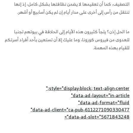
التصفيف، كما أن تعقيمها لا يضمن نظافتها بشكل كامل، إذ إنها
تنتقل من رأس إلى أخرى على مدار أيام إن لم يكن أسابيع أو أشهر.
ما الحل إذن؟ يلجأ كثيرون هذه الأيام إلى الحلاقة في بيوتهم تجنبا
للعدوى من فيروس كورونا، وما عليك إلا أن تستعين بأحد أفراد أسرتكم
للقيام بهذه المهمة.
style="display:block; text-align:center;"
data-ad-layout="in-article"
data-ad-format="fluid"
data-ad-client="ca-pub-6112271090330477"
data-ad-slot="5671843248">