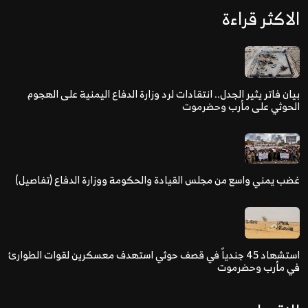
الاكثر قراءة
بيان فاتر يثير الجدل.. انتقادات لرد وزارة الدفاع اليمنية على الهجوم
الحوثي على مأرب وحضرموت
غضب يمني واسع من مجلس القيادة والحكومة ووزارة الدفاع (تفاصيل)
استشهاد 45 جندياً في قصف حوثي استهدف معسكرين لقوات الطوارئ
في مأرب وحضرموت