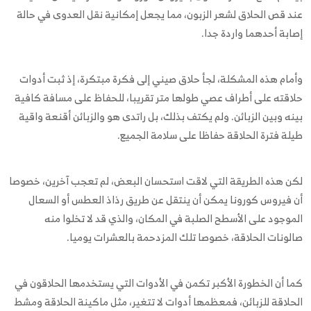
عند قص الحلاق لشعر الزبون، مما يجعل إمكانية نقل العدوى في حالة
إصابة أحدهما واردة جدا.
وأمام هذه المشكلة، لجأ حلاق صيني إلى فكرة مبتكرة، إذ ثبت أدوات
حلاقته على أطراف عصي طولها متر تقريبا، للحفاظ على مسافة كافية
بينه وبين الزبائن. ولم يكتف بذلك، بل راتدى هو والزبائن أقنعة واقية
طيلة فترة الحلاقة حفاظا على سلامة الجميع.
لكن هذه الطريقة التي لاقت استحسان البعض، لم تعجب آخرين، خصوصا
أن فيروس كورونا يمكن أن ينتقل عن طريق رذاذ العطس أو السعال
الموجود على الأسطح الصلبة في المكان، والذي قد لا تخلوا منه
صالونات الحلاقة، خصوصا تلك المزدحمة بالعشرات يوميا.
كما أن الخطورة الأكبر تكمن في الأدوات التي يستخدمها الحلاقون في
الحلاقة للزبائن، فمعظمها أدوات لا تتغير، مثل ماكينة الحلاقة ومشط