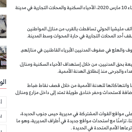
قصفت مليشيا الحوثي الذراعي الإيرانية في اليمن، الثلاثاء 10 مارس 2020، الأحياء السكنية والمحلات التجارية في مدينة
ائف مليشيا الحوثي تساقطت بالقرب من منازل المواطنين
 أحد المحلات التجارية في حارة المحوات وسط المدينة.
 والهلع في صفوف المدنيين الأبرياء القاطنين في منازلهم.
يعة بحق المدنيين، من خلال إستهداف الأحياء السكنية ومنازل
ء والجرحى منذ إنطلاق الهدنة الأممية.
الو
ها وانتهاكاتها للهدنة الأممية من خلال قصف نقاط ضباط
تباط التي أنشأتها الأمم المتحدة في أكتوبر 2019، إضافة لاستحداث وحفر خنادق طويلة تمتد إلى داخل مزارع ومنازل
أخ
 هجومًا عنيفًا على مواقع القوات المشتركة في مديرية حيس جنوب الحديدة،
ا
 تزامنًا مع استحداث مواقع جديدة في أطراف المديرية، وهو ما
اها الأمم المتحدة في الحديدة .
ر