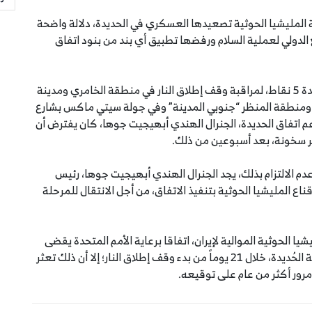
المليشيا الحوثية تصعيدها العسكري في الحديدة، دلالة واضحة
الدولي لعملية السلام ورفضها تطبيق أي بند من بنود اتفاق
وخلال الفترة 19 -23 اكتوبر 2019 م نشرت الأمم المتحدة 5 نقاط، لمراقبة وقف إطلاق النار في منطقة الخامري ومدينة
الصالح، شمالي الحديدة، وقوس النصر “شرقي المدينة”، ‎ومنطقة المنظر “جنوبي المدينة” وفي جولة سيتي ماكس بشارع
م اتفاق الحديدة، الجنرال الهندي أبهيجيت جوها، كان يفترض أن
ر سخونة، بعد أسبوعين من ذلك.
دم الالتزام بذلك، يجد الجنرال الهندي أبهيجيت جوها، رئيس
اع المليشيا الحوثية بتنفيذ الاتفاق، من أجل الانتقال للمرحلة
نية والمليشيا الحوثية الموالية لإيران، اتفاقا برعاية الأمم المتحدة يقضى
إلى وقف إطلاق النار و إعادة الانتشار في الموانئ ومدينة الحُديدة، خلال 21 يوماً من بدء وقف إطلاق النار؛ إلا أن ذلك تعثر
مرور أكثر من عام على توقيعه.