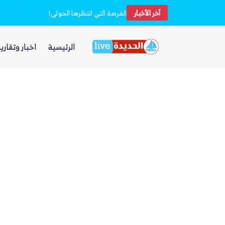
آخر الأخبار
خفر السواحل والبحرية اليمنية ينقذان طاقم سفينة شحن هندية تعرضت لهجوم بزورق مفخخ
الفرصة التي انتظرها الحوثي!
الرئيسية
اخبار وتقارير