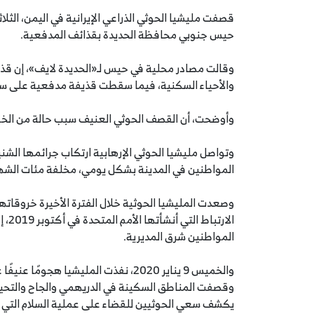
حيس جنوبي محافظة الحديدة بقذائف المدفعية.
وقالت مصادر محلية في حيس لـ«الحديدة لايف»، إن قذ
والأحياء السكنية، فيما سقطت قذيفة مدفعية على سقف
وأوضحت، أن القصف الحوثي العنيف سبب حالة من الخوف
وتواصل مليشيا الحوثي الإرهابية ارتكاب جرائمها الشن
المواطنين في المدينة بشكل يومي، مخلفة مئات الشهدا
وصعدت المليشيا الحوثية خلال الفترة الأخيرة خروقات
الار
المواطنين شرق المديرية.
والخميس 9 يناير 2020، نفذت المليشيا
وقصفت المناطق السكينة في الدريهمي والجاح والتحيتا،
يكشف سعي الحوثيين للقضاء على عملية السلام التي ترع