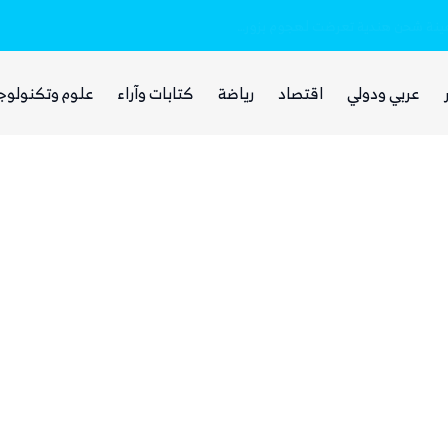
بينما يجوع اليمنيون.. شبكات حوثية تتقاسم 
عربي ودولي
اقتصاد
رياضة
كتابات وآراء
علوم وتكنولوج