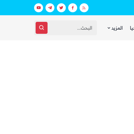
عقارات فارهة بأموال الفقراء
غضب يمني واسع من مجلس القيادة والحك
يا
المزيد