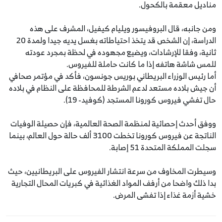
مناديل معقمة بالكحول.
ومن جانبه، قال البروفيسور ويليام كيفيل، المشرف على هذه
الدراسة، إن الشخص قد يتخذ احتياطاته بغسل يديه جيدا ولمدة 20
ثانية، وفقا للإرشادات، ويضيع مجهوده في لحظة بمجرد عودته
للمس شاشة هاتفه إذا ما كانت حاملة للفيروس.
أما رئيس الوزراء البريطاني بوريس جونسون، فأكد في مؤتمر صحافي
أن جيش بلاده مستعد لدعم الشرطة للمحافظة على النظام في بلاده
حال تفشي فيروس كورونا المستجد (كوفيد- 19).
ووفق أحدث إحصائية لمنظمة الصحة العالمية، فإن حصيلة الوفيات
الناتجة عن فيروس كورونا تخطت 3100 ألف حالة حول العالم، بينما
سجلت المملكة المتحدة 51 إصابة.
وسيطرت المخاوف من سرعة انتشار الفيروس على البريطانيين، حيث
بدا ذلك واضحا من أرفف المواد الغذائية في كبريات المحال التجارية
خشية أزمة غذاء إذا تفشى المرض.