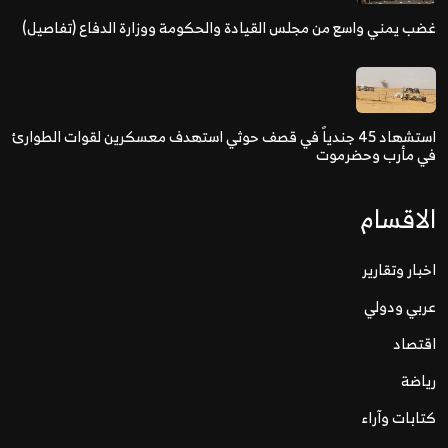
غضب يمني واسع من مجلس القيادة والحكومة ووزارة الدفاع (تفاصيل)
استشهاد 45 جندياً في قصف حوثي استهدف معسكرين لقوات الطوارئ
في مأرب وحضرموت
الاقسام
اخبار وتقارير
عربي ودولي
اقتصاد
رياضة
كتابات وآراء