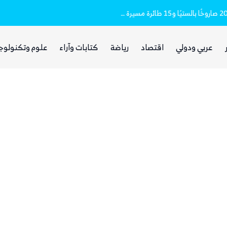
مقتل وإصابة 16 مدنيا.. الحوثيون أطلقوا نحو 20 صاروخًا بالستيًا و15 طائرة مسيرة على مأرب
غضب يمني واسع من مجلس القيادة والحكومة
عربي ودولي
اقتصاد
رياضة
كتابات وآراء
علوم وتكنولوج