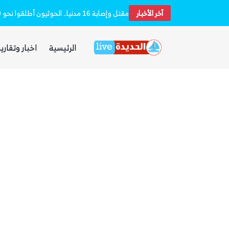
آخر الأخبار
بعد يومين من الانفجار.. الحوثيون ينتشلون جثث 26 من عناصر «القوة الصاروخية» في نفق بين الحيمة ومناخة
الرئيسية
اخبار وتقارير