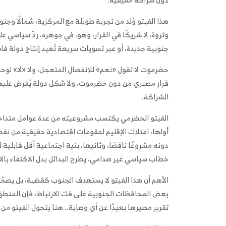
هذا الفيتو وُلد من تجربة طويلة مع المركزية، شمالًا وج
وثروة، لا شريكًا في القرار، وهو، في جوهره، ردّ سياسي
جنوبية جديدة، أو عبر تسويات سريعة تُعيد إنتاج دولة ف
حضرموت لا تقول «نعم» للانفصال المتعجل، ولا «لا» لوحدة ت
قرار مصيري من دون حضرموت، ولا شكل دولة يُفرض عليها
الشراكة.
الفيتو الحضرمي يكتسب مشروعيته من عدة عوامل متداخل
أولها، امتلاك الإقليم لمقومات اقتصادية حقيقية من ن
دونه مشروعًا ناقصًا، وثانيها، بنية اجتماعية أقل قابلية
خطاب سياسي غير صدامي، يطرح البدائل بدل الاكتفاء بال
الأهم أن هذا الفيتو لا يستهدف الجنوب كقضية، بل يصحّح م
بعض المحافظات الجنوبية على فك الارتباط، فإن المنط
تقرير مصيرها بعيدًا عن أي وصاية.. هنا يتحول الفيتو م