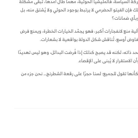
ركة السياسة، فالمليشيا الحوثية، مهما طال أمدها، تبقى مشكلة
ذلك فإن الفيتو الحضرمي لا يرتبط بوجود الحوثي ولا يُشتق منه، بل
 وبأي ضمانات؟
لية منع لانفجارات أكبر، فهو يجمّد الخيارات الخطرة، ويمنع فرض
فاوض أوسع، تُناقش شكل الدولة بواقعية لا بشعارات.
 ذاته، لكنه قد يصبح كذلك إذا فُرضت البدائل، وهو ليس تهديدًا
ن الاستقرار لا يُبنى على الإقصاء.
نها تقول للجميع: لسنا حجرًا على رقعة الشطرنج… نحن جزء من