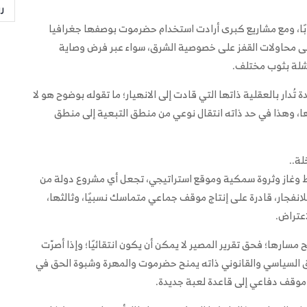
ر
نوبًا، ومع مشاريع كبرى أرادت استخدام حضرموت بوصفها جغرافيا
 على محاولات القفز على خصوصية الشرق، سواء عبر فرض وصاية
اشلة بثوب مختلف.
ُدار بالعقلية ذاتها التي قادت إلى الانهيار؛ ما تقوله بوضوح هو لا
، وهذا في حد ذاته انتقال نوعي من منطق التبعية إلى منطق
ة..
فط وغاز وثروة سمكية وموقع استراتيجي، تجعل أي مشروع دولة من
 للانفجار، قادرة على إنتاج موقف جماعي متماسك نسبيًا، وثالثها،
اعتراض.
سارها؛ فحق تقرير المصير لا يمكن أن يكون انتقائيًا؛ وإذا أصرّت
ق السياسي والقانوني ذاته يمنح حضرموت والمهرة وشبوة الحق في
ن موقف دفاعي إلى قاعدة لعبة جديدة.