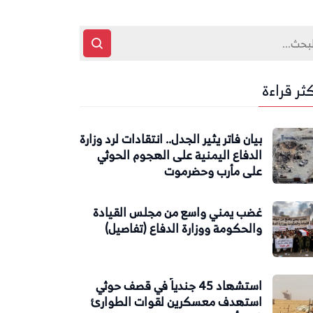
كثر قراءة
بيان فاتر يثير الجدل.. انتقادات لرد وزارة
الدفاع اليمنية على الهجوم الحوثي
على مأرب وحضرموت
غضب يمني واسع من مجلس القيادة
والحكومة ووزارة الدفاع (تفاصيل)
استشهاد 45 جندياً في قصف حوثي
استهدف معسكرين لقوات الطوارئ