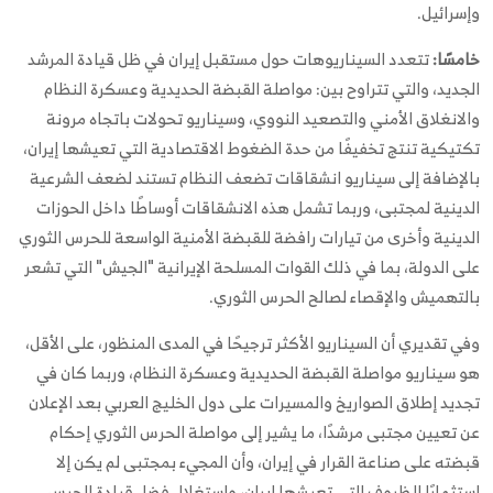
وإسرائيل.
خامسًا:
تتعدد السيناريوهات حول مستقبل إيران في ظل قيادة المرشد
الجديد، والتي تتراوح بين: مواصلة القبضة الحديدية وعسكرة النظام
والانغلاق الأمني والتصعيد النووي، وسيناريو تحولات باتجاه مرونة
تكتيكية تنتج تخفيفًا من حدة الضغوط الاقتصادية التي تعيشها إيران،
بالإضافة إلى سيناريو انشقاقات تضعف النظام تستند لضعف الشرعية
الدينية لمجتبى، وربما تشمل هذه الانشقاقات أوساطًا داخل الحوزات
الدينية وأخرى من تيارات رافضة للقبضة الأمنية الواسعة للحرس الثوري
على الدولة، بما في ذلك القوات المسلحة الإيرانية "الجيش" التي تشعر
بالتهميش والإقصاء لصالح الحرس الثوري.
وفي تقديري أن السيناريو الأكثر ترجيحًا في المدى المنظور، على الأقل،
هو سيناريو مواصلة القبضة الحديدية وعسكرة النظام، وربما كان في
تجديد إطلاق الصواريخ والمسيرات على دول الخليج العربي بعد الإعلان
عن تعيين مجتبى مرشدًا، ما يشير إلى مواصلة الحرس الثوري إحكام
قبضته على صناعة القرار في إيران، وأن المجيء بمجتبى لم يكن إلا
استثمارًا للظروف التي تعيشها إيران، واستغلال فضل قيادة الحرس