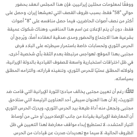
ووفقًا لمعلومات محللين إيرانيين، فإن هذا المجلس انعقد بحضور
حوالي "58" فقط، بسبب ظروف القصف التي تعيشها إيران، وحصل على
أكثر من نصف أصوات الحاضرين، فيما حصل منافسه على "8" أصوات
فقط، دون أن يتم الإعلان عن اسم هذا المنافس، وهناك شكوك عميقة
بشرعية هذا الاجتماع والحضور ومدى صدقية انعقاده أصلًا، ويُرجح أن
الحرس الثوري ولحسابات خاصة باستمرار سيطرته على البلاد فرض
مجتبى بهذا الموقع، لهواجس مرتبطة بعدم الثقة بأي شخصية أخرى،
في ظل اختراقات استخبارية واسعة للصفوف القيادية بالدولة الإيرانية،
ولولائه المطلق عمليًا للحرس الثوري، وتنفيذه قراراته، والتزامه المطلق
بسياساته.
ثالثًا:
رغم أن تعيين مجتبى يخالف مبادئ الثورة الإيرانية التي قامت ضد
التوريث، إلا أن هذا العنوان سيبقى أحد العناوين الرئيسة التي ستلاحق
مجتبى وتجعل منه أداة طيعة بيد الحرس الثوري، ويدرك الحرس الثوري
أن المعارضة الإيرانية بقيادة من جانب الإصلاحيين أو حتى من أوساط
التيار المتشدد، لا تستطيع إبداء مواقف معارضة لهذا التعيين في ظل
الظروف الحالية، لا سيما مع تهديدات صدرت عن قيادات من الحرس