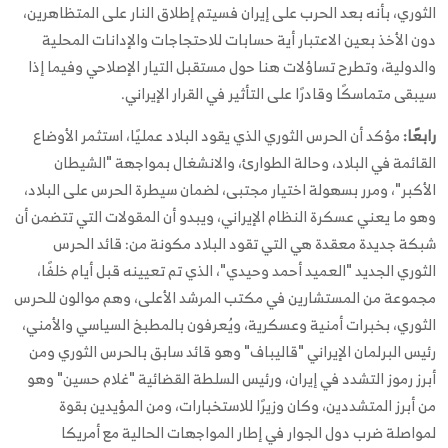
الثوري، بأنه بعد الحرب على إيران فسيتم إطلاق النار على المتظاهرين،
دون الأخذ بعين الاعتبار أية حسابات للاحتجاجات والإدانات المحلية
والدولية، وتطرح تساؤلات هنا حول مستقبل التيار الإصلاحي وفيما إذا
سيبقى متماسكًا وقادرًا على التأثير في القرار الإيراني.
رابعًا:
مؤكد أن الحرس الثوري الذي يقود البلاد عمليًا، استثمر الأوضاع
القائمة في البلاد، وحالة الطوارئ، والانشغال بمواجهة "الشيطان
الأكبر"، ومرر بسهولة اختيار مجتبى، لضمان سيطرة الحرس على البلاد،
وهو ما يعني عسكرة النظام الإيراني، ويبدو أن المقولات التي تتضمن أن
شبكة جديدة معقدة هي التي تقود البلاد مكونة من: قائد الحرس
الثوري الجديد "العميد أحمد وحيدي"، الذي تم تعيينه قبل أيام خلفًا،
مجموعة من المستشارين في مكتب المرشد الأعلى، وهم موالون للحرس
الثوري، بخبرات أمنية وعسكرية، ويُعرفون بالمطبخ السياسي والأمني،
رئيس البرلمان الإيراني "قاليباف" وهو قائد سابق بالحرس الثوري ومن
أبرز رموز التشدد في إيران، ورئيس السلطة القضائية "غلام حسين" وهو
من أبرز المتشددين، وكان وزيرًا للاستخبارات، ومن المؤيدين بقوة
لمواصلة ضرب دول الجوار في إطار المواجهات الحالية مع أمريكا