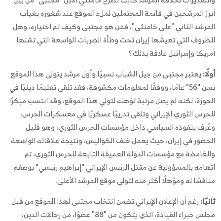
أبرز المرشحين في قائمة المحتملين لملء الموقع عند شغوره بغياب
المرشد الثاني "علي خامنئي"، فمن هو مجتبى وكيف تم اختياره، وهل
للظروف التي تعيشها إيران تحت وطأة الضربات الواسعة التي تشنها
أمريكا وإسرائيل علاقة بذلك؟
أولًا:
يعتبر مجتبى من جيل الشباب نسبيًا وأول مرشد يتولى هذا الموقع
بسن "56" عامًا، ووفقًا لمعلومات مكشوفة، فقد تلقى تعليمًا دينيًا في
الحوزة، لكنه لم يصل مرتبة تؤهله لتولي هذا الموقع، وقد انتسب مبكرًا
للحرس الثوري الإيراني وتلقى تدريبًا عسكريًا في معسكرات الحرس،
وعُرف بنفوذه السياسي داخل مؤسسات الحرس الثوري، وهو قليل
الحضور في إيران، حيث يعمل خلف الكواليس، ونتيجة علاقاته الواسعة
والغامضة مع مؤسسات الدولة العميقة التابعة للحرس الثوري، تم
اتهامه بالمسؤولية عن مقتل الرئيس الإيراني "إبراهيم رئيسي" بوصفه
منافسًا له ومؤهلًا أكثر منه لتولي موقع المرشد الأعلى.
ثانيًا:
رغم أن الإعلان الإيراني تضمن انتخاب مجتبى لهذا الموقع من قبل
مجلس خبراء القيادة، الذي يتكون من "88" عضوًا، من رجالات الدين،