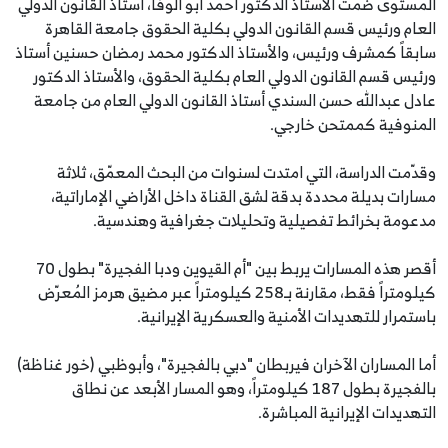
المستوى ضمت الأستاذ الدكتور أحمد أبو الوفا، أستاذ القانون الدولي
العام ورئيس قسم القانون الدولي بكلية الحقوق جامعة القاهرة
سابقاً كمشرف ورئيس، والأستاذ الدكتور محمد رمضان حسنين أستاذ
ورئيس قسم القانون الدولي العام بكلية الحقوق، والأستاذ الدكتور
عادل عبدالله حسن السندي أستاذ القانون الدولي العام من جامعة
المنوفية كممتحن خارجي.
وقدّمت الدراسة، التي امتدت لسنوات من البحث المعمّق، ثلاثة
مسارات بديلة محددة بدقة لشق القناة داخل الأراضي الإماراتية،
مدعومة بخرائط تفصيلية وتحليلات جغرافية وهندسية.
أقصر هذه المسارات يربط بين "أم القيوين ودبا الفجيرة" بطول 70
كيلومتراً فقط، مقارنة بـ258 كيلومتراً عبر مضيق هرمز المُعرّض
باستمرار للتهديدات الأمنية والعسكرية الإيرانية.
أما المساران الآخران فيربطان "دبي بالفجيرة"، وأبوظبي (خور غناظة)
بالفجيرة بطول 187 كيلومتراً، وهو المسار الأبعد عن نطاق
التهديدات الإيرانية المباشرة.