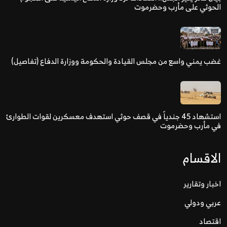
الحوثي على مأرب وحضرموت
غضب يمني واسع من مجلس القيادة والحكومة ووزارة الدفاع (تفاصيل)
استشهاد 45 جندياً في قصف حوثي استهدف معسكرين لقوات الطوارئ
في مأرب وحضرموت
الاقسام
اخبار وتقارير
عربي ودولي
اقتصاد