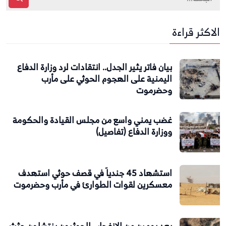
الاكثر قراءة
بيان فاتر يثير الجدل.. انتقادات لرد وزارة الدفاع
اليمنية على الهجوم الحوثي على مأرب
وحضرموت
غضب يمني واسع من مجلس القيادة والحكومة
ووزارة الدفاع (تفاصيل)
استشهاد 45 جندياً في قصف حوثي استهدف
معسكرين لقوات الطوارئ في مأرب وحضرموت
بعد يومين من الانفجار.. الحوثيون ينتشلون جثث