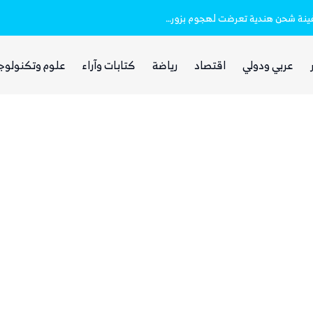
خفر السواحل والبحرية اليمنية ينقذان طاقم سفينة شحن هندية تعرضت لهجوم بزورق مفخخ
الفرصة التي انتظرها الحوثي!
عربي ودولي
اقتصاد
رياضة
كتابات وآراء
علوم وتكنولوج