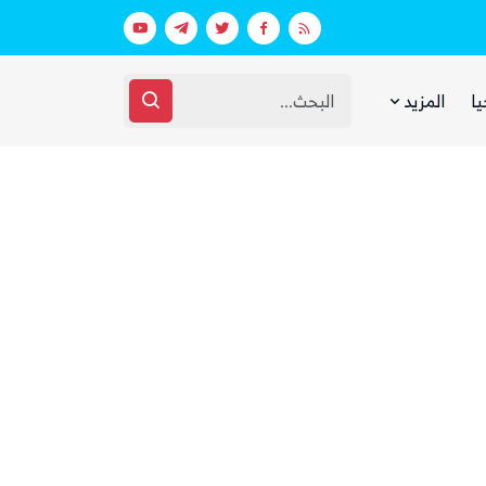
بينما يجوع اليمنيون.. شبكات حوثية تتقا
يا
المزيد