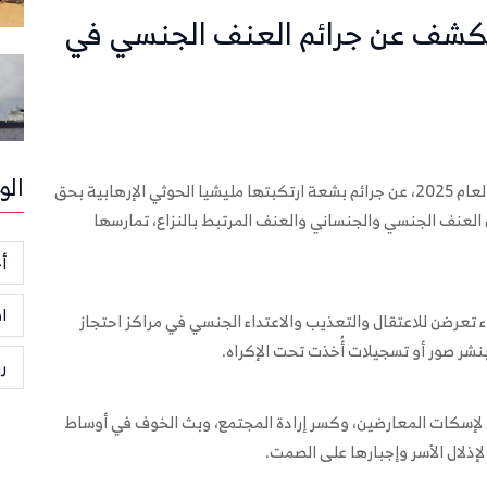
. الكشف عن جرائم العنف الجنسي في
الو
كشف تقرير فريق الخبراء التابع للأمم المتحدة حول اليمن لعام 2025، عن جرائم بشعة ارتكبتها مليشيا الحوثي الإرهابية بحق
العنف الجنسي والجنساني والعنف المرتبط بالنزاع، تمارسها
أخ
ا
ساء تعرضن للاعتقال والتعذيب والاعتداء الجنسي في مراكز احتجاز
بنشر صور أو تسجيلات أُخذت تحت الإكراه.
ر
 لإسكات المعارضين، وكسر إرادة المجتمع، وبث الخوف في أوساط
لإذلال الأسر وإجبارها على الصمت.