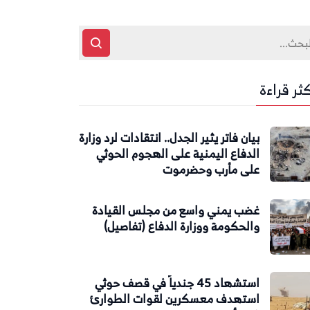
كثر قراءة
بيان فاتر يثير الجدل.. انتقادات لرد وزارة
الدفاع اليمنية على الهجوم الحوثي
على مأرب وحضرموت
غضب يمني واسع من مجلس القيادة
والحكومة ووزارة الدفاع (تفاصيل)
استشهاد 45 جندياً في قصف حوثي
استهدف معسكرين لقوات الطوارئ