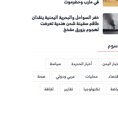
في مأرب وحضرموت
خفر السواحل والبحرية اليمنية ينقذان
طاقم سفينة شحن هندية تعرضت
لهجوم بزورق مفخخ
سوم
بار اليمن
أخبار الحديدة
سياسة
قتصاد
محليات
عربي ودولي
صحة
ياضة
تكنولوجيا
تقارير
ثقافة