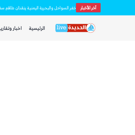
آخر الأخبار
استشهاد 45 جندياً في قصف حوثي استهدف معسكرين لقوات الطوارئ في مأرب وحضرموت
الرئيسية
اخبار وتقارير