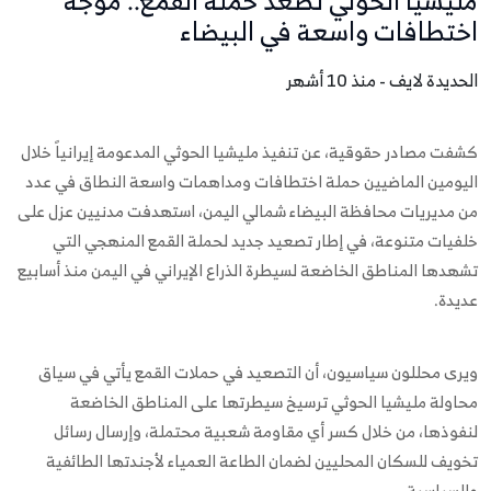
مليشيا الحوثي تصعد حملة القمع.. موجة
اختطافات واسعة في البيضاء
الحديدة لايف - منذ 10 أشهر
كشفت مصادر حقوقية، عن تنفيذ مليشيا الحوثي المدعومة إيرانياً خلال
اليومين الماضيين حملة اختطافات ومداهمات واسعة النطاق في عدد
من مديريات محافظة البيضاء شمالي اليمن، استهدفت مدنيين عزل على
خلفيات متنوعة، في إطار تصعيد جديد لحملة القمع المنهجي التي
تشهدها المناطق الخاضعة لسيطرة الذراع الإيراني في اليمن منذ أسابيع
عديدة.
ويرى محللون سياسيون، أن التصعيد في حملات القمع يأتي في سياق
محاولة مليشيا الحوثي ترسيخ سيطرتها على المناطق الخاضعة
لنفوذها، من خلال كسر أي مقاومة شعبية محتملة، وإرسال رسائل
تخويف للسكان المحليين لضمان الطاعة العمياء لأجندتها الطائفية
والسياسية.