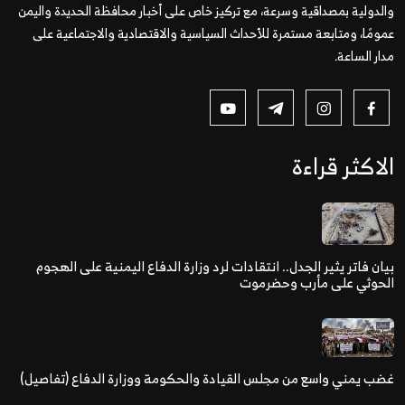
والدولية بمصداقية وسرعة، مع تركيز خاص على أخبار محافظة الحديدة واليمن
عمومًا، ومتابعة مستمرة للأحداث السياسية والاقتصادية والاجتماعية على
مدار الساعة.
الاكثر قراءة
بيان فاتر يثير الجدل.. انتقادات لرد وزارة الدفاع اليمنية على الهجوم
الحوثي على مأرب وحضرموت
غضب يمني واسع من مجلس القيادة والحكومة ووزارة الدفاع (تفاصيل)