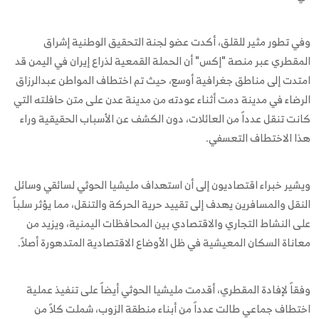
وفي تطور مثير للقلق، أكدت عضو لجنة التحقيق الوطنية إشراق
المقطري عبر منصة "إكس" أن الحملة القمعية لذراع إيران في اليمن قد
امتدت إلى مناطق جغرافية أوسع، حيث تم اختطاف المواطن عبدالرزاق
الرضاء في مدينة دمت أثناء عودته من مدينة عدن على متن حافلته التي
كانت تنقل عدداً من العائلات، دون الكشف عن الأسباب الحقيقية وراء
هذا الاختطاف التعسفي.
ويشير خبراء اقتصاديون إلى أن استهداف مليشيا الحوثي لسائقي وسائل
النقل والمسافرين يهدف إلى تقييد حرية الحركة والتنقل، مما يؤثر سلباً
على النشاط التجاري والاقتصادي بين المحافظات اليمنية، ويزيد من
معاناة السكان المعيشية في ظل الأوضاع الاقتصادية المتدهورة أصلاً.
وفقاً لإفادة المقطري، أقدمت مليشيا الحوثي أيضاً على تنفيذ عملية
اختطاف جماعي طالت عدداً من أبناء منطقة الزوب، شملت كلاً من