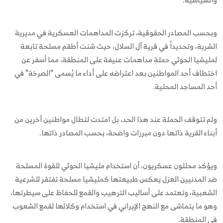
وبحسب المصادر الحقوقية، تركزت المداهمات العسكرية في مديرية
الشرية، وتحديداً في قرية آل السلال، حيث شنت أطقم مسلحة تابعة
لمليشيا الحوثي حملة مداهمات عنيفة على المنطقة، مما أسفر عن
اختطاف أحد المواطنين بعد اعتراضه على أداء ما يُسمى "الصرخة" في
أحد المساجد المحلية.
ولم تتوقف الحملة عند هذا الحد، بل امتدت لتطال مواطنين آخرين من
أبناء القرية ذاتها دون مبررات واضحة، بحسب المصادر ذاتها.
ويؤكد محللون عسكريون، أن استخدام مليشيا الحوثي للقوة المسلحة
ضد المدنيين العزل يعكس طبيعتها كمليشيا مسلحة تفتقر للشرعية
الشعبية، وتعتمد على أساليب الترهيب والقمع للحفاظ على سيطرتها،
وهو ما يتماشى مع النهج الإيراني في استخدام وكلائها لقمع الشعوب
في المنطقة.