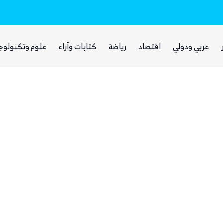
بينما يجوع اليمنيون.. شبكات حوثية تتقاسم 
عربي ودولي
اقتصاد
رياضة
كتابات وآراء
علوم وتكنولوج