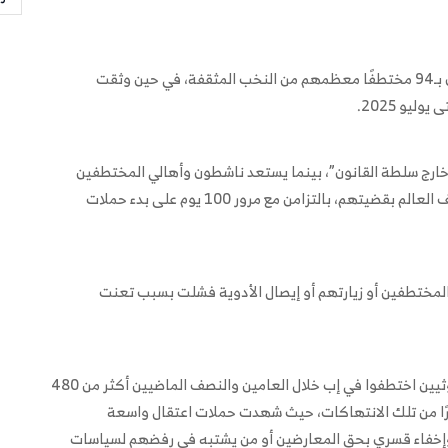
وقدرت مصادر محلية وحقوقية عدد المختطفين حتى الآن بـ94 مختطفًا معظمهم من النخب المثقفة، في حين وثقت
ر خارج سلطة القانون”، بينما يستعد ناشطون وأهالي المختطفين
لإطلاق حملة إعلامية للمطالبة بإنقاذ المختطفين وتعريف العالم بقضيتهم، بالتزامن مع مرور 100 يوم على بدء حملات
لمختطفين أو زيارتهم أو إيصال الأدوية فشلت بسبب تعنت
وفي تقرير سابق، أشارت منظمة “رايتس رادار” إلى أن الحوثيين اختطفوا في إب خلال العامين والنصف الماضيين أكثر من 480
ضررًا من تلك الانتهاكات، حيث شهدت حملات اعتقال واسعة
وإخفاء قسري بحق المعارضين أو من يشتبه في رفضهم لسياسات