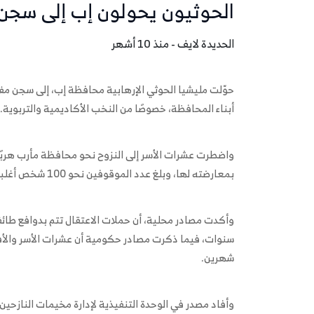
الحوثيون يحولون إب إلى سجن
الحديدة لايف - منذ 10 أشهر
حوّلت مليشيا الحوثي الإرهابية محافظة إب، إلى سجن م
أبناء المحافظة، خصوصًا من النخب الأكاديمية والتربوية.
واضطرت عشرات الأسر إلى النزوح نحو محافظة مأرب هربًا
بمعارضته لها، وبلغ عدد الموقوفين نحو 100 شخص أغلبهم من أساتذة الجامعات والمعلمين والأطباء.
وأكدت مصادر محلية، أن حملات الاعتقال تتم بدوافع طا
سنوات، فيما ذكرت مصادر حكومية أن عشرات الأسر والأفرا
شهرين.