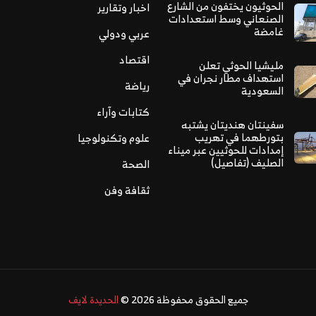
الحوثيون يختفون من الشارع
اخبار وتقارير
الصنعاني وسط استعدادات
غامضة
عربي ودولي
اقتصاد
مليشيا الحوثي تعلن
استهداف مطار نجران في
رياضة
السعودية
كتابات وآراء
سفينتان هنديتان يشتبه
بتورطهما في تهريب
علوم وتكنولوجيا
إمدادات للحوثيين عبر ميناء
الصليف (تفاصيل)
الصحة
ثقافة وفن
جميع الحقوق محفوظة 2026 ©
الحديدة لايف