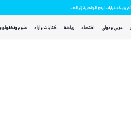
مجلس الدفاع الوطني اليمني يعلن انعقاده الدائم ويتخذ قرارات لرفع الجاهزية إثر الهجمات الحوثية
الصمت السعودي والتردد الحكومي.. أسئلة يطرحها اليمنيون وسط التصعيد الحوثي الأخير
عربي ودولي
اقتصاد
رياضة
كتابات وآراء
علوم وتكنولوج