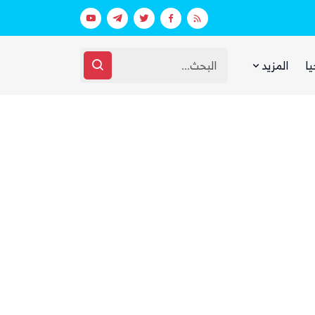
بعد يومين من الانفجار.. الحوثيون ينتشلون جثث 26 من عناصر «القوة الصاروخية» في نفق بين الحيمة ومناخة
الحوثيون يرسلون تعزيزات عسكرية بينها
يا
المزيد