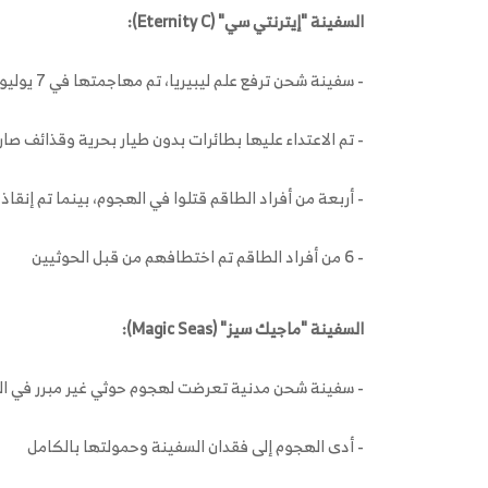
السفينة "إيترنتي سي" (Eternity C):
- سفينة شحن ترفع علم ليبيريا، تم مهاجمتها في 7 يوليو 2025 في جنوب البحر الأحمر
- تم الاعتداء عليها بطائرات بدون طيار بحرية وقذائف صا
- أربعة من أفراد الطاقم قتلوا في الهجوم، بينما تم إنقاذ 10 أشخاص
- 6 من أفراد الطاقم تم اختطافهم من قبل الحوثيين
السفينة "ماجيك سيز" (Magic Seas):
- سفينة شحن مدنية تعرضت لهجوم حوثي غير مبرر في الب
- أدى الهجوم إلى فقدان السفينة وحمولتها بالكامل