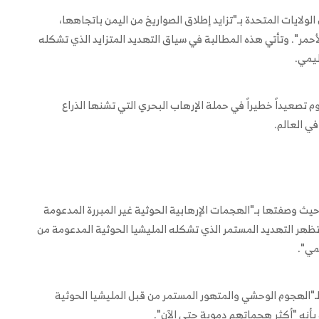
لولايات المتحدة بـ"تزايد إطلاق الصواريخ من اليمن باتجاهها،
حمر". وتأتي هذه المطالبة في سياق التهديد المتزايد الذي تشكله
ليمي.
مغرقة إلى 40 سفينة حتى اليوم تصعيداً خطيراً في حملة الإرهاب البحري التي تشنها الذراع
في العالم.
حيث وصفتها بـ"الهجمات الإرهابية الحوثية غير المبررة المدعومة
تظهر التهديد المستمر الذي تشكله المليشيا الحوثية المدعومة من
مي".
لـ"الهجوم الوحشي والمتهور المستمر من قبل المليشيا الحوثية
 بأنه "أكثر هجماتهم دموية حتى الآن".