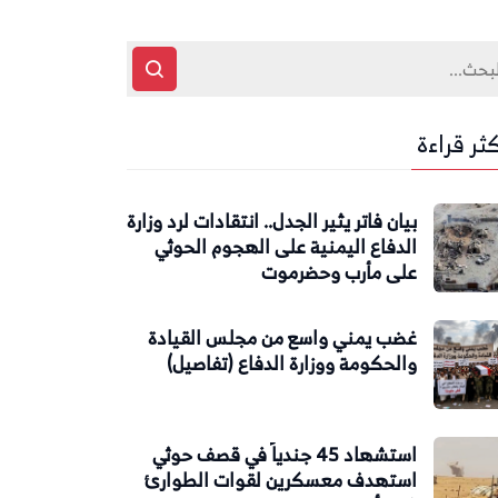
كثر قراءة
بيان فاتر يثير الجدل.. انتقادات لرد وزارة
الدفاع اليمنية على الهجوم الحوثي
على مأرب وحضرموت
غضب يمني واسع من مجلس القيادة
والحكومة ووزارة الدفاع (تفاصيل)
استشهاد 45 جندياً في قصف حوثي
استهدف معسكرين لقوات الطوارئ