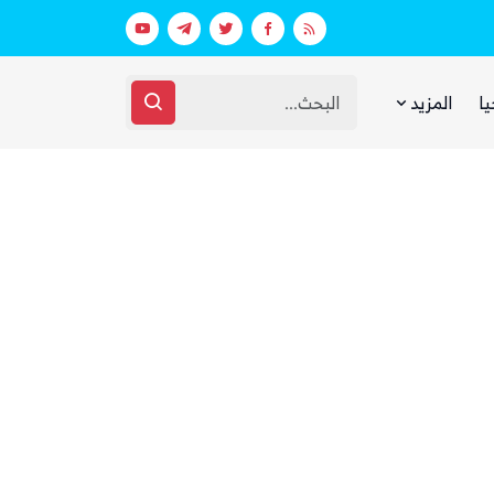
خفر السواحل والبحرية اليمنية ينقذان طاقم سفينة شحن هندية تعرضت لهجوم بزورق مفخخ
الفرصة التي انتظرها الحوثي!
يا
المزيد