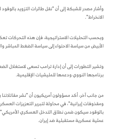
وأشار مصدر للشبكة إلى أن "نقل طائرات التزويد بالوقود
الانخراط".
وبحسب التحليلات الاستراتيجية، فإن هذه التحركات تعكس 
الأبيض من سياسة الاحتواء إلى سياسة الضغط المباشر وال
وتشير التطورات إلى أن إدارة ترامب تسعى لاستغلال الضع
برنامجها النووي ودعمها للمليشيات الإقليمية.
من جانب آخر، أكد مسؤولون أمريكيون أن "نشر مقاتلات
ومقذوفات إيرانية"، في محاولة لتبرير التعزيزات العسكرية؛ 
بالوقود سيكون ضمن نطاق التدخل العسكري الأمريكي"، م
عملية عسكرية مستقبلية ضد إيران.