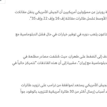
 رويترز عن مسؤولين أمريكيين أن الجيش الأمريكي ينقل مقاتلات
 طائرات مقاتلة إف 16 وإف 22 وإف 35".
نتاغون يلعب دوره في توفير خيارات في حال فشل الدبلوماسية مع
 تهدف إلى الضغط على طهران، حيث كشفت مصادر مطلعة في
رات في حال فشل الدبلوماسية مع إيران"، مشيرة إلى أن هذه القاذفات "تتمركز حالياً في
جيش الأمريكي يستعد لموافقة من ترامب على تزويد طائرات
إسرائيل بالوقود خلال مهاجمة إيران"، موضحة أن "هذا أحد أسباب إرسال أكثر من 30 طائرة أمريكية للتزويد بالوقود جواً