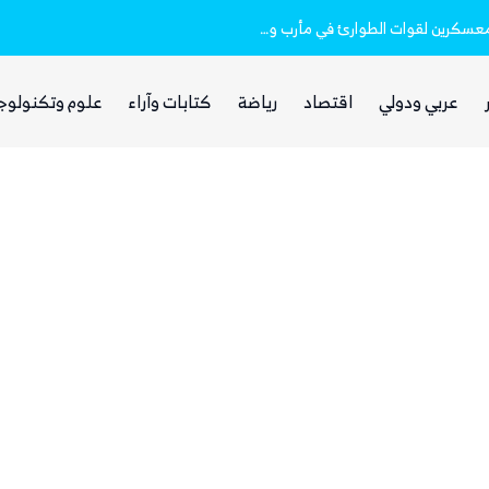
استشهاد 45 جندياً في قصف حوثي استهدف معسكرين لقوات الطوارئ في مأرب وحضرموت
عربي ودولي
اقتصاد
رياضة
كتابات وآراء
علوم وتكنولوج