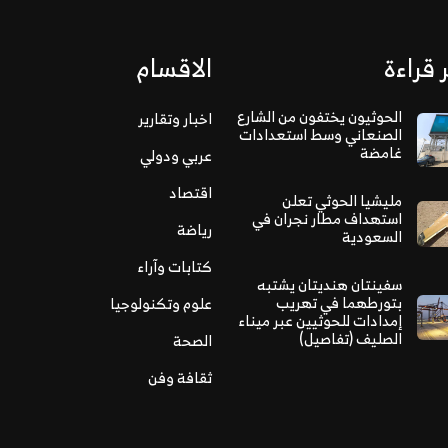
 قراءة
الاقسام
الحوثيون يختفون من الشارع
اخبار وتقارير
الصنعاني وسط استعدادات
غامضة
عربي ودولي
اقتصاد
مليشيا الحوثي تعلن
استهداف مطار نجران في
رياضة
السعودية
كتابات وآراء
سفينتان هنديتان يشتبه
بتورطهما في تهريب
علوم وتكنولوجيا
إمدادات للحوثيين عبر ميناء
الصليف (تفاصيل)
الصحة
ثقافة وفن