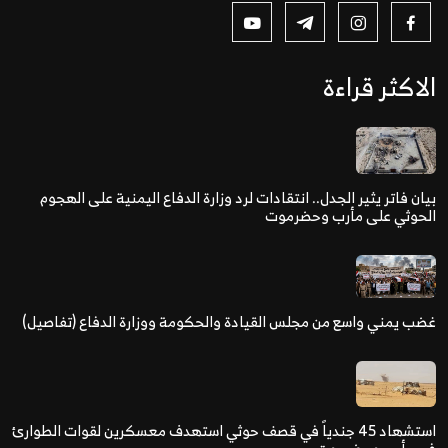
الاكثر قراءة
بيان فاتر يثير الجدل.. انتقادات لرد وزارة الدفاع اليمنية على الهجوم
الحوثي على مأرب وحضرموت
غضب يمني واسع من مجلس القيادة والحكومة ووزارة الدفاع (تفاصيل)
استشهاد 45 جندياً في قصف حوثي استهدف معسكرين لقوات الطوارئ