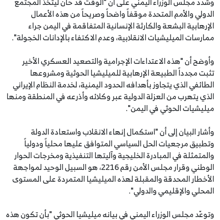
وشدد مجلس الوزراء اليمني على أن "الوقت قد حان ليتخذ المجتمع
الدولي والأمم المتحدة موقفاً واضحاً وصريحاً من هذه الأعمال
الإرهابية البشعة والكارثة الإنسانية المتفاقمة في اليمن جراء
ممارسات الميليشيات الانقلابية، وعدم الاكتفاء بالإدانات الخجولة".
وأوضح أن "هذه الاعتداءات الإجرامية والتصعيد العسكري الأخير
تثبت مجدداً الطبيعة الإرهابية للميليشيا الحوثية ومشروعها
الطائفي الذي يتجاوز بأهدافه الحدود اليمنية، لخدمة النظام الإيراني
الذي يتهرب من العزلة الدولية عبر وكلائه وأذرعه في المنطقة ومنها
ميليشيات الحوثي في اليمن".
وأشار البيان إلى أن "استكمال إنهاء الانقلاب واستعادة الدولة
وتطبيق مرجعيات الحل السياسي المتوافق عليها محلياً ودولياً
والمتمثلة في المبادرة الخليجية وآليتها التنفيذية ومخرجات الحوار
الوطني وقرار مجلس الأمن رقم 2216، هو السبيل الوحيد لمواجهة
الأخطار المحدقة والمقبلة لهذه الميليشيا المتمردة على المستوى
المحلي والإقليمي والدولي".
وتوعّد مجلس الوزراء اليمني في بيانه ميليشيا الحوثي "بأن تكون هذه