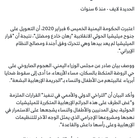
الحديدة لايف - منذ 6 سنوات
اعتبرت الحكومة اليمنية الخميس 6 فبراير 2020، أن التعويل على
جنوح ميليشيا الحوثي الانقلابية "رهان خادع ومضلل"، نتيجة أن "قرار
الميليشيا لم يعد بيدها وهي تتحرك وفق أجندة ومصالح النظام
الإيراني".
ووصف بيان صادر عن مجلس الوزراء اليمني، الهجوم الصاروخي على
حي الروضة المتكظ بالسكان، مساء الأربعاء، ما أدى إلى سقوط ضحايا
أبرياء، غالبيتهم من الأطفال والنساء بـ"الجريمة الإرهابية البشعة".
وأكد البيان أن "التراخي الدولي والأممي في تنفيذ" القرارات الملزمة
و"غض الطرف على هذه الجرائم الإرهابية المتكررة للميليشيات
الحوثية، بحق المدنيين والأطفال والنساء يشجعها على الاستمرار في
نهجها ومشروعها الإجرامي الذي يمثل الوجه الآخر للتنظيمات
الإرهابية وعلى رأسها داعش والقاعدة".