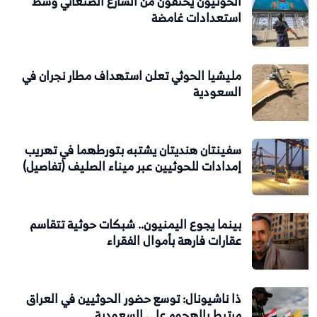
الحوثيون يختفون من الشارع الصنعاني وسط
استعدادات غامضة
مليشيا الحوثي تعلن استهداف مطار نجران في
السعودية
سفينتان هنديتان يشتبه بتورطهما في تهريب
إمدادات للحوثيين عبر ميناء الصليف (تفاصيل)
بينما يجوع اليمنيون.. شبكات حوثية تتقاسم
عقارات فارهة بأموال الفقراء
ذا ناشيونال: توسع حضور الحوثيين في العراق
مرتبط بالهجوم على السعودية