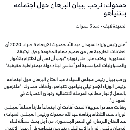
حمدوك: نرحب ببيان البرهان حول اجتماعه
بنتنياهو
الحديدة لايف - منذ 6 سنوات
أعلن رئيس وزراء السودان عبد الله حمدوك الاربعاء 5 فبراير 2020 أن
العلاقات الخارجية هي من صميم مهام الحكومة وفق الوثيقة
الدستورية. وكتب على على تويتر: "يجب أن نعي أن الالتزام بالأدوار
والمسؤوليات المؤسسية أمر أساسي لبناء دولة ديمقراطية حقيقية".
ورحب ببيان رئيس مجلس السيادة عبد الفتاح البرهان حول اجتماعه
برئيس الوزراء الإسرائيلي بنيامين نتنياهو. وأضاف حمدوك: "ملتزمون
بالعمل لإنجاز مطالب المرحلة الانتقالية وتجاوز التحديات في
السودان".
وكانت مصادر العربية/الحدث أفادت أن اجتماعاً طارئاً مغلقاً لمجلس
الوزراء عقد، الثلاثاء، برئاسة عبدالله حمدوك ورئيس المجلس السيادي
عبد الفتاح البرهان، في القصر الجمهوري من أجل بحث مسألة لقاء
البرهان برئيس الوزراء الإسرائيلي، بنيامين نتنياهو في أوغندا الاثنين.