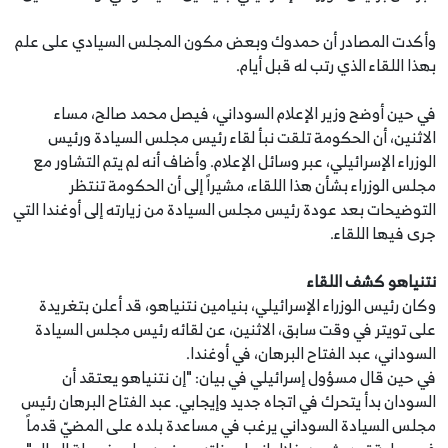
وأكدت المصادر أن حمدوك وبعض مكون المجلس السيادي على علم
بهذا اللقاء الذي رتب له قبل أيام.
في حين أوضح وزير الإعلام السوداني، فيصل محمد صالح، مساء
الاثنين، أن الحكومة تلقت نبأ لقاء رئيس مجلس السيادة ورئيس
الوزراء الإسرائيلي، عبر وسائل الإعلام. وأضاف أنه لم يتم التشاور مع
مجلس الوزراء بشأن هذا اللقاء، مشيراً إلى أن الحكومة تنتظر
التوضيحات بعد عودة رئيس مجلس السيادة من زيارته إلى أوغندا التي
جرى فيها اللقاء.
نتنياهو كشف اللقاء
وكان رئيس الوزراء الإسرائيلي، بنيامين نتنياهو، قد أعلن بتغريدة
على تويتر في وقت سابق، الاثنين، عن لقائه رئيس مجلس السيادة
السوداني، عبد الفتاح البرهان، في أوغندا.
في حين قال مسؤول إسرائيلي في بيان: "إن نتنياهو يعتقد أن
السودان بدأ يتحرك في اتجاه جديد وإيجابي. عبد الفتاح البرهان رئيس
مجلس السيادة السوداني يرغب في مساعدة بلده على المضيّ قدماً