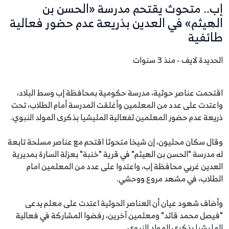
إب.. متحوث يقتحم مدرسة «الحسن بن
الهيثم» في العدين بذريعة عدم حضور فعالية
طائفية
الحديدة لايف - منذ 3 سنوات
اقتحمت عناصر حوثية، مدرسة حكومية بمحافظة إب وسط البلاد،
واعتدت على عدد من المعلمين وأغلقت المدرسة أمام الطلاب، تحت
ذريعة عدم حضور المعلمين لفعالية المليشيا بذكرى المولد النبوي.
وقال سكان محليون، إن شيخا متحوثا اقتحم مع عناصر مسلحة تابعة
له مدرسة "الحسن بن الهيثم" في قرية "خنبة" بعزلة السارة بمديرية
العدين غربي محافظة إب، واعتدوا على عدد من المعلمين امام
الطلاب، في مشهد مروع ووحشي.
وأضاف شهود عيان أن العناصر الحوثية اعتدت على معلم يدعى
"فيصل محمد قائد" ومعلمين آخرين، رفضوا المشاركة في فعالية
المليشيا بذكرى المولد النبوي.