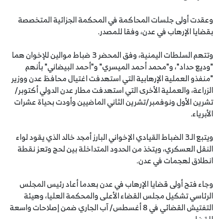
وعقدت أولى جلسات المحاكمة في المحكمة الجزائية المتخصصة
بقضايا الإرهاب في عدن، وفقا للمصدر.
وتتهم السلطات اليمنية، وفق المحضر 3 ضباط موالين للإخوان هما
"وديع حداد"، و"محمد أحمد الميسري" و"أحمد البيضاني" بأنهم
"منفذو العملية الإرهابية التي استهدفت اغتيال محافظ عدن ووزير
الزراعة، والعملية الأخرى التي استهدفت مطار عدن الدولي أكتوبر/
تشرين الأول ونوفمبر/تشرين الثاني الماضيين وأودت بحياة عشرات
الأبرياء.
ويتبع الـ3 الضباط القيادي الإخواني البارز أمجد خالد الذي يقود لواء
النقل العسكري، ويتخذ من الحدود المتداخلة بين لحج وتعز نقطة
انطلاق لهجمات في عدن.
وجاء فتح أولى قضايا الإرهاب في عدن بعدما أعاد رئيس المجلس
الرئاسي تشكيل مجلس القضاء الأعلى والمحكمة العليا، وهيئة
التفتيش القضائي في 8 أغسطس/ آب الجاري ضمن إصلاحات واسعة