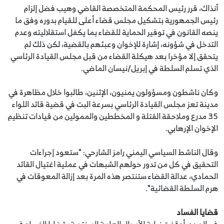
آنذاك، قرر رئيس المحكمة المتخصصة القاضي وهيب فضل إلزام
رئيس الجمهورية بتشكيل مجلس قضاء أعلى للقيام بدوره وفق ما
ينصه القانون في توفير الحماية للقضاء بما يكفل استقلاليته وعدم
التدخل في شؤونه، إشارة للإخوان وعبثهم بالقضية، لكن ذلك لم
يتحقق إلا مؤخرا بعد هيكلة القضاء من قبل مجلس القيادة الرئاسي
الذي تسلم السلطة في إبريل/نيسان الماضي.
وكان ناشطون ومسؤولون يمنيون، الإثنين، طالبوا خلال مظاهرة في
مدينة تعز مجلس القيادة الرئاسي بسرعة البت في قضية قائد اللواء
35 مدرع وملاحقة القتلة و المخططين والممولين من قيادات تنظيم
الإخوان الإرهابي.
وقال الناشط السياسي اليمني رامز الشارحي: "ستعود إجراءات
التحقيق في كل من تدور حولهم الشبهات في عملية اغتيال القائد
الحمادي، عدالة القضاء ستنتصر هذه المرة بعد إزالة المعوقات في
هرم السلطة القضائية".
قضايا الفساد