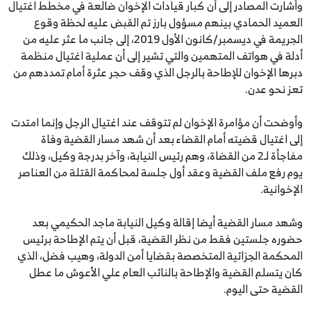
وأشارت المصادر إلى أن كبار قيادات الإخوان ضالعة في مخطط اغتيال
العميد الحمادي بينهم مسؤول بارز تم القبض عليه لحظة وقوع
الجريمة في ديسمبر/كانون الأول 2019، إلى جانب ما عثر عليه من
أدلة في هواتف المتهمين والتي تشير إلى أن عملية اغتيال منظمة
دبرها الإخوان للإطاحة بالرجل الذي وقف حجر عثرة أمام تمددهم من
تعز نحو عدن.
وأوضحت أن مؤامرة الإخوان لم تتوقف عند اغتيال الرجل وإنما امتدت
إلى اغتيال قضيته أمام القضاء بعد أن شهد مسار القضية وفاة
مفاجأة لـ2 من القضاة، وهم رئيس النيابة، وآخر بدرجة وكيل، وذلك
يوم رفع ملف القضية وعقد أول جلسة لمحاكمة القتلة من العناصر
الإخوانية.
وشهد مسار القضية أيضا إقالة وكيل النيابة ماجد الحكيمي بعد
حضوره جلستين فقط من نظر القضية، قبل أن يتم الإطاحة برئيس
المحكمة الجزائية المتخصصة بقضايا أمن الدولة، وهيب فضل، الذي
كان يتسلم القضية والإطاحة بالنائب العام علي الأعوش ما عطل
القضية حتى اليوم.