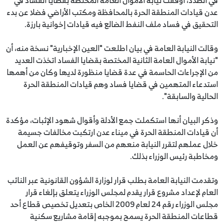
في الصدد، أوقفت نيابة الأموال العامة المختصة بقضايا الفساد في
عدن قيادات المنطقة الحرة بالمحافظة ومكتب الأراضي فضلا عن بدء
التحقيق في فساد ملف النفط الضالع فيه قيادات إخوانية بارزة.
وقالت النيابة العامة في بيان اطلعت "العين الإخبارية" نسخة منه، أن
"نيابة الأموال العامة الثانية المختصة بقضايا الفساد اتخذت العديد
من الإجراءات الحاسمة في عدة قضايا منظورة لديها وكان من أهمها
استدعاء المتهمين في قضايا فساد وهم قيادات المنطقة الحرة
الحالية والسابقة".
وذكر البيان أنها استكملت جمع الأدلة وأقوال شهود الإثبات، مؤكدة
أن قيادات المنطقة الحرة في ميناء عدن ارتكبت مخالفات جسيمة
خلال عملهم لتقرر النيابة منعهم من السفر وتوقيفهم عن العمل
ومخاطبة رئيس الوزراء بذلك.
وتقدمت النيابة العامة بطلب قرار لوزارة الشؤون القانونية عبر النائب
العام لإعداد مشروع قرار يقدم لمجلس الوزراء يتعلق بإلغاء قرار
مجلس الوزراء رقم 24 لعام 2009 الخاص بتعديل تخصيص قطاع أحد
قطاعات المنطقة الحرة يسمح بموجبه إقامة مشاريع سكنية