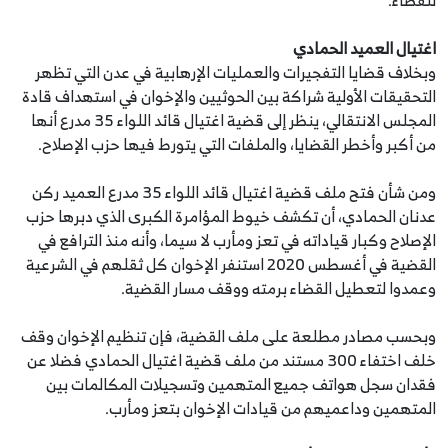
للقضاء.
اغتيال العميد الحمادي
وبخلاف قضايا التفجيرات والعمليات الإرهابية في عدن التي تظهر
التحقيقات الأولية شراكة بين الحوثيين والإخوان في استهداف قادة
المجلس الانتقالي، ينظر إلى قضية اغتيال قائد اللواء 35 مدرع أنها
من أكبر وأخطر القضايا، والملفات التي يتورط فيها حزب الإصلاح.
ومن شأن فتح ملف قضية اغتيال قائد اللواء 35 مدرع العميد ركن
عدنان الحمادي، أن تكشف خيوط المؤامرة الكبرى الذي دبرها حزب
الإصلاح وكبار قياداته في تعز ومأرب لا سيما، وأنه منذ الترافع في
القضية في أغسطس 2020 استنفر الإخوان كل ثقلهم في الشرعية
وعمدوا لتعطيل القضاء برمته ووقف مسار القضية.
وبحسب مصادر مطلعة على ملف القضية، فإن تنظيم الإخوان وقف
خلف اختفاء 300 مستند من ملف قضية اغتيال الحمادي فضلا عن
فقدان سجل هواتف جميع المتهمين وتسجيلات المكالمات بين
المتهمين وداعميهم من قيادات الإخوان بتعز ومأرب.