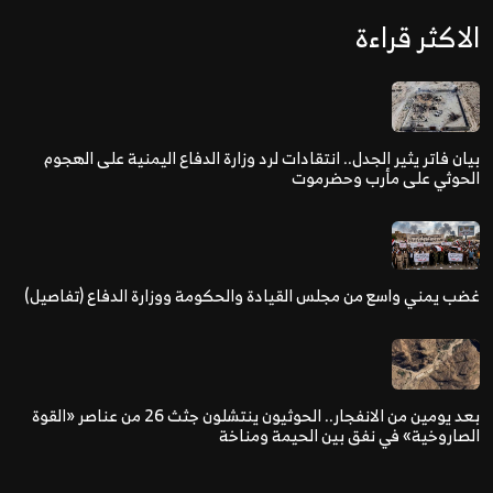
الاكثر قراءة
بيان فاتر يثير الجدل.. انتقادات لرد وزارة الدفاع اليمنية على الهجوم
الحوثي على مأرب وحضرموت
غضب يمني واسع من مجلس القيادة والحكومة ووزارة الدفاع (تفاصيل)
بعد يومين من الانفجار.. الحوثيون ينتشلون جثث 26 من عناصر «القوة
الصاروخية» في نفق بين الحيمة ومناخة