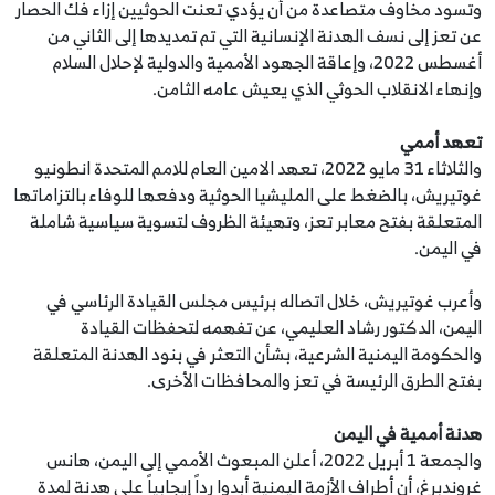
وتسود مخاوف متصاعدة من أن يؤدي تعنت الحوثيين إزاء فك الحصار
عن تعز إلى نسف الهدنة الإنسانية التي تم تمديدها إلى الثاني من
أغسطس 2022، وإعاقة الجهود الأممية والدولية لإحلال السلام
وإنهاء الانقلاب الحوثي الذي يعيش عامه الثامن.
تعهد أممي
والثلاثاء 31 مايو 2022، تعهد الامين العام للامم المتحدة انطونيو
غوتيريش، بالضغط على المليشيا الحوثية ودفعها للوفاء بالتزاماتها
المتعلقة بفتح معابر تعز، وتهيئة الظروف لتسوية سياسية شاملة
في اليمن.
وأعرب غوتيريش، خلال اتصاله برئيس مجلس القيادة الرئاسي في
اليمن، الدكتور رشاد العليمي، عن تفهمه لتحفظات القيادة
والحكومة اليمنية الشرعية، بشأن التعثر في بنود الهدنة المتعلقة
بفتح الطرق الرئيسة في تعز والمحافظات الأخرى.
هدنة أممية في اليمن
والجمعة 1 أبريل 2022، أعلن المبعوث الأممي إلى اليمن، هانس
غروندبرغ، أن أطراف الأزمة اليمنية أبدوا رداً إيجابياً على هدنة لمدة