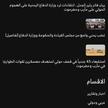
بيان فاتر يثير الجدل.. انتقادات لرد وزارة الدفاع اليمنية على الهجوم
الحوثي على مأرب وحضرموت
غضب يمني واسع من مجلس القيادة والحكومة ووزارة الدفاع (تفاصيل)
استشهاد 45 جندياً في قصف حوثي استهدف معسكرين لقوات الطوارئ
في مأرب وحضرموت
الاقسام
اخبار وتقارير
عربي ودولي